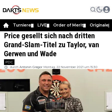
Turniere
LIVE
Order of Merit
Originale
▼
▼
▼
▼
Price gesellt sich nach dritten
Grand-Slam-Titel zu Taylor, van
Gerwen und Wade
PDC
durch
Antonin Gregor
Montag, 22 November 2021 um 15:30