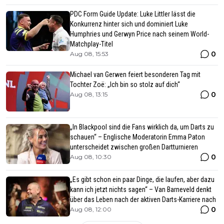
PDC Form Guide Update: Luke Littler lässt die
Konkurrenz hinter sich und dominiert Luke
Humphries und Gerwyn Price nach seinem World-
Matchplay-Titel
0
Aug 08, 15:53
Michael van Gerwen feiert besonderen Tag mit
Tochter Zoë: „Ich bin so stolz auf dich“
0
Aug 08, 13:15
„In Blackpool sind die Fans wirklich da, um Darts zu
schauen“ – Englische Moderatorin Emma Paton
unterscheidet zwischen großen Dartturnieren
0
Aug 08, 10:30
„Es gibt schon ein paar Dinge, die laufen, aber dazu
kann ich jetzt nichts sagen“ – Van Barneveld denkt
über das Leben nach der aktiven Darts-Karriere nach
0
Aug 08, 12:00