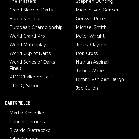
The Masters
Stephen Bunting
Grand Slam of Darts
Michael van Gerwen
European Tour
Gerwyn Price
European Championship
Michael Smith
World Grand Prix
Peter Wright
World Matchplay
Jonny Clayton
World Cup of Darts
Rob Cross
World Series of Darts
Nathan Aspinall
Finals
James Wade
PDC Challenge Tour
Dimitri Van den Bergh
PDC Q-School
Joe Cullen
DARTSPIELER
Martin Schindler
Gabriel Clemens
Ricardo Pietreczko