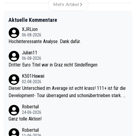
Mehr Artikel
Aktuelle Kommentare
XJRLion
06-08-2026
Hochinteressante Analyse. Dank dafür.
Julian11
06-08-2026
Dritter Euro Titel war in Graz nicht Sindelfingen
K501Hawaii
02-08-2026
Dieser Unterschied im Average ist echt krass! 111+ ist für die
Development- Tour überragend und schonübertrieben stark. U
nter 60 im Ave dagegen eigentlich schon zu schwach - gerade
Robertuil
mal 40+ erst recht. Da gewinnst keinen Blumentopf - ist ja noc
24-06-2026
h krasser wie ein Pokalspiel eines Kreisligisten vs einem Bund
Ganz tolle Aktion!
esligisten.
Robertuil
11-06-2026