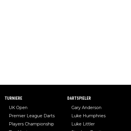
TURNIERE
DARTSPIELER
UK Open
Gary Anderson
Premier League Darts
Luke Humphries
Players Championship
Luke Littler