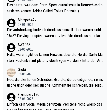
Das beste, was dem Darts-Sportjournalismus in Deutschland p
assieren konnte, Adrian Geiler! Tolles Portrait :).
Morgoth42x
07-06-2026
Die Aufstockung finde ich durchaus sinnvoll, aber warum nicht
16/8? Die Jugendspiele waren letztes Jahr durchaus sehr kurz
weilig und besser anzuschauen, als manch Erwachsenenspiel.
AW1963
Allerdings ist Mitchell Lawrie als Nummer 1 der Welt eh qualifi
02-06-2026
ziert. Somit ändert die automatische Qualifikation des Weltmei
Hallo, warum gibt es keinen Hinweis, dass die Nordic Darts Ma
sters erstmal nichts. Ich denke sie wollen damit für nächstes J
sters kostenlos auf pluto.tv übertragen werden ? Bitte den Arti
ahr vorsorgen, denn da ist er alt genug für die PDC und wird w
kel aktualisieren, danke!
Grobi
ohl wenig WDF Turniere spielen. Dies war bei Archie Self letzt
02-06-2026
es Jahr der Fall. Er musste als amtierender Weltmeister durch
Nee, die dämlichen Schreiber, also die, die beleidigende, rassis
den Qualifier und ich glaube kaum, dass Mitchel sich das (in Ve
tische und/ oder sexistische Kommentare schreiben, die sollte
gas) antun würde, wenn er doch eigentlich die PDC-WM als Zi
n das einfach mal bleiben lassen. Sollten besser mal ihr eigene
FlyingGary170
el hat.
s Leben in den Griff kriegen. Nur eins wundert mich: Luke Little
02-06-2026
r war doch neulich erst derjenige, der über Social Media GvV p
Einfach kein Social Media benutzen. Verstehe nicht, wieso das
rovoziert hat. Und Littlers Mutter schießt öfters mal gegen Ric