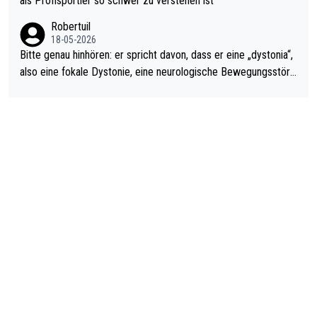
als Profisportler so schwer zu verstehen ist
ardo Pietreczko auf Social Media. Hmmmm. Finde den Fehler!
Robertuil
18-05-2026
Bitte genau hinhören: er spricht davon, dass er eine „dystonia“,
also eine fokale Dystonie, eine neurologische Bewegungsstöru
ng, bei der unkontrolliert Bewegungen und Krämpfe erzeugt w
erden, im Arm hat. Und, dass Medikamente ihm helfen! Ich glau
be immer noch, dass sehr viele der Dartits-Fälle fälschlich psy
chologisiert werden und eigentlich fokale Dystonien sind. Und
diese könnten teils wirksam behandelt werden! Dafür müsste
man nur zum Neurologen und nicht zum Mentaltrainer gehen…