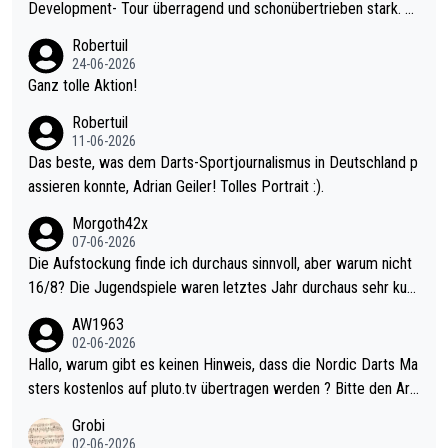
Development- Tour überragend und schonübertrieben stark. U
nter 60 im Ave dagegen eigentlich schon zu schwach - gerade
Robertuil
mal 40+ erst recht. Da gewinnst keinen Blumentopf - ist ja noc
24-06-2026
h krasser wie ein Pokalspiel eines Kreisligisten vs einem Bund
Ganz tolle Aktion!
esligisten.
Robertuil
11-06-2026
Das beste, was dem Darts-Sportjournalismus in Deutschland p
assieren konnte, Adrian Geiler! Tolles Portrait :).
Morgoth42x
07-06-2026
Die Aufstockung finde ich durchaus sinnvoll, aber warum nicht
16/8? Die Jugendspiele waren letztes Jahr durchaus sehr kurz
weilig und besser anzuschauen, als manch Erwachsenenspiel.
AW1963
Allerdings ist Mitchell Lawrie als Nummer 1 der Welt eh qualifi
02-06-2026
ziert. Somit ändert die automatische Qualifikation des Weltmei
Hallo, warum gibt es keinen Hinweis, dass die Nordic Darts Ma
sters erstmal nichts. Ich denke sie wollen damit für nächstes J
sters kostenlos auf pluto.tv übertragen werden ? Bitte den Arti
ahr vorsorgen, denn da ist er alt genug für die PDC und wird w
kel aktualisieren, danke!
Grobi
ohl wenig WDF Turniere spielen. Dies war bei Archie Self letzt
02-06-2026