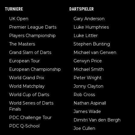
TURNIERE
DARTSPIELER
UK Open
Gary Anderson
Premier League Darts
Luke Humphries
Players Championship
Luke Littler
The Masters
Stephen Bunting
Grand Slam of Darts
Michael van Gerwen
European Tour
Gerwyn Price
European Championship
Michael Smith
World Grand Prix
Peter Wright
World Matchplay
Jonny Clayton
World Cup of Darts
Rob Cross
World Series of Darts
Nathan Aspinall
Finals
James Wade
PDC Challenge Tour
Dimitri Van den Bergh
PDC Q-School
Joe Cullen