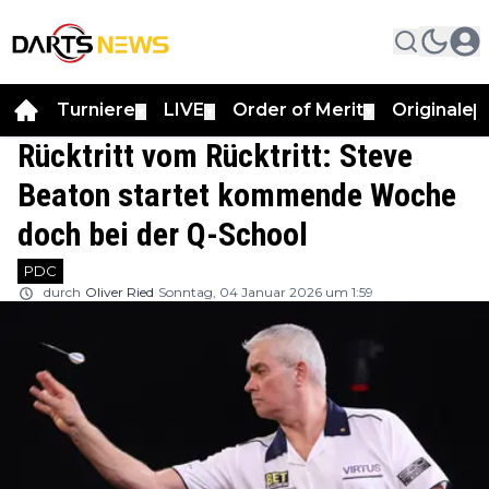
Turniere
LIVE
Order of Merit
Originale
▼
▼
▼
▼
Rücktritt vom Rücktritt: Steve
Beaton startet kommende Woche
doch bei der Q-School
PDC
durch
Oliver Ried
Sonntag, 04 Januar 2026 um 1:59