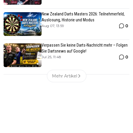
New Zealand Darts Masters 2026: Teilnehmerfeld,
Auslosung, Historie und Modus
0
Aug 07, 13:59
Verpassen Sie keine Darts-Nachricht mehr – Folgen
Sie Dartsnews auf Google!
0
Jul 25, 11:48
Mehr Artikel