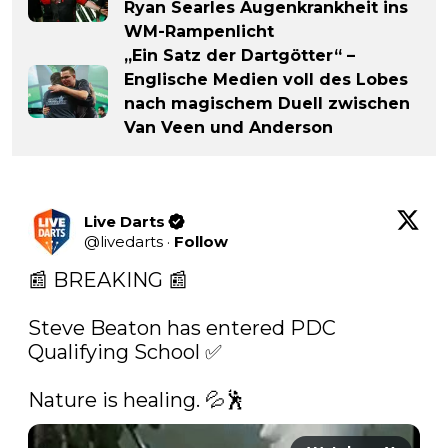
Ryan Searles Augenkrankheit ins
WM-Rampenlicht
„Ein Satz der Dartgötter“ –
Englische Medien voll des Lobes
nach magischem Duell zwischen
Van Veen und Anderson
Live Darts
@
livedarts
·
Follow
📰 BREAKING 📰

Steve Beaton has entered PDC 
Qualifying School ✅

Nature is healing. 💦🕺 