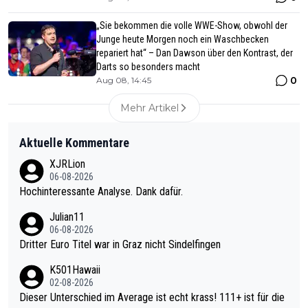
„Sie bekommen die volle WWE-Show, obwohl der
Junge heute Morgen noch ein Waschbecken
repariert hat“ – Dan Dawson über den Kontrast, der
Darts so besonders macht
0
Aug 08, 14:45
Mehr Artikel
Aktuelle Kommentare
XJRLion
06-08-2026
Hochinteressante Analyse. Dank dafür.
Julian11
06-08-2026
Dritter Euro Titel war in Graz nicht Sindelfingen
K501Hawaii
02-08-2026
Dieser Unterschied im Average ist echt krass! 111+ ist für die