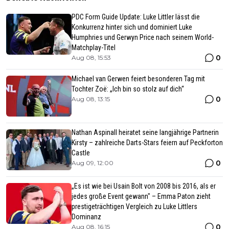
PDC Form Guide Update: Luke Littler lässt die
Konkurrenz hinter sich und dominiert Luke
Humphries und Gerwyn Price nach seinem World-
Matchplay-Titel
0
Aug 08, 15:53
Michael van Gerwen feiert besonderen Tag mit
Tochter Zoë: „Ich bin so stolz auf dich“
0
Aug 08, 13:15
Nathan Aspinall heiratet seine langjährige Partnerin
Kirsty – zahlreiche Darts-Stars feiern auf Peckforton
Castle
0
Aug 09, 12:00
„Es ist wie bei Usain Bolt von 2008 bis 2016, als er
jedes große Event gewann" – Emma Paton zieht
prestigeträchtigen Vergleich zu Luke Littlers
Dominanz
0
Aug 08, 16:15