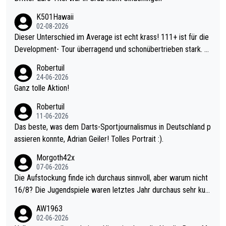
K501Hawaii
02-08-2026
Dieser Unterschied im Average ist echt krass! 111+ ist für die
Development- Tour überragend und schonübertrieben stark. U
nter 60 im Ave dagegen eigentlich schon zu schwach - gerade
Robertuil
mal 40+ erst recht. Da gewinnst keinen Blumentopf - ist ja noc
24-06-2026
h krasser wie ein Pokalspiel eines Kreisligisten vs einem Bund
Ganz tolle Aktion!
esligisten.
Robertuil
11-06-2026
Das beste, was dem Darts-Sportjournalismus in Deutschland p
assieren konnte, Adrian Geiler! Tolles Portrait :).
Morgoth42x
07-06-2026
Die Aufstockung finde ich durchaus sinnvoll, aber warum nicht
16/8? Die Jugendspiele waren letztes Jahr durchaus sehr kurz
weilig und besser anzuschauen, als manch Erwachsenenspiel.
AW1963
Allerdings ist Mitchell Lawrie als Nummer 1 der Welt eh qualifi
02-06-2026