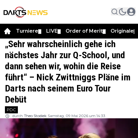
Turniere
LIVE
Order of Merit
Originale
▼
▼
▼
▼
„Sehr wahrscheinlich gehe ich
nächstes Jahr zur Q-School, und
dann sehen wir, wohin die Reise
führt“ – Nick Zwittniggs Pläne im
Darts nach seinem Euro Tour
Debüt
PDC
durch
Theo Stodiek
Samstag, 09 Mai 2026 um 14:33