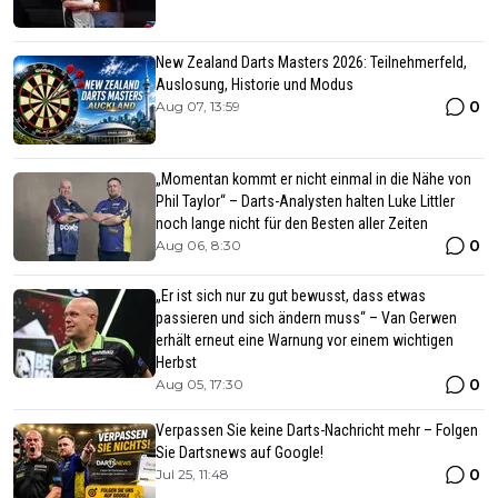
New Zealand Darts Masters 2026: Teilnehmerfeld,
Auslosung, Historie und Modus
0
Aug 07, 13:59
„Momentan kommt er nicht einmal in die Nähe von
Phil Taylor“ – Darts-Analysten halten Luke Littler
noch lange nicht für den Besten aller Zeiten
0
Aug 06, 8:30
„Er ist sich nur zu gut bewusst, dass etwas
passieren und sich ändern muss“ – Van Gerwen
erhält erneut eine Warnung vor einem wichtigen
Herbst
0
Aug 05, 17:30
Verpassen Sie keine Darts-Nachricht mehr – Folgen
Sie Dartsnews auf Google!
0
Jul 25, 11:48