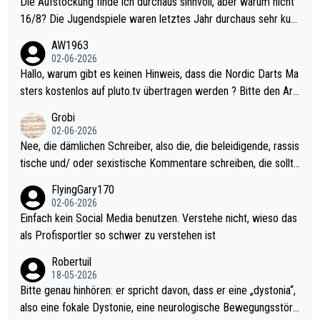
Die Aufstockung finde ich durchaus sinnvoll, aber warum nicht
16/8? Die Jugendspiele waren letztes Jahr durchaus sehr kurz
weilig und besser anzuschauen, als manch Erwachsenenspiel.
AW1963
Allerdings ist Mitchell Lawrie als Nummer 1 der Welt eh qualifi
02-06-2026
ziert. Somit ändert die automatische Qualifikation des Weltmei
Hallo, warum gibt es keinen Hinweis, dass die Nordic Darts Ma
sters erstmal nichts. Ich denke sie wollen damit für nächstes J
sters kostenlos auf pluto.tv übertragen werden ? Bitte den Arti
ahr vorsorgen, denn da ist er alt genug für die PDC und wird w
kel aktualisieren, danke!
Grobi
ohl wenig WDF Turniere spielen. Dies war bei Archie Self letzt
02-06-2026
es Jahr der Fall. Er musste als amtierender Weltmeister durch
Nee, die dämlichen Schreiber, also die, die beleidigende, rassis
den Qualifier und ich glaube kaum, dass Mitchel sich das (in Ve
tische und/ oder sexistische Kommentare schreiben, die sollte
gas) antun würde, wenn er doch eigentlich die PDC-WM als Zi
n das einfach mal bleiben lassen. Sollten besser mal ihr eigene
FlyingGary170
el hat.
s Leben in den Griff kriegen. Nur eins wundert mich: Luke Little
02-06-2026
r war doch neulich erst derjenige, der über Social Media GvV p
Einfach kein Social Media benutzen. Verstehe nicht, wieso das
rovoziert hat. Und Littlers Mutter schießt öfters mal gegen Ric
als Profisportler so schwer zu verstehen ist
ardo Pietreczko auf Social Media. Hmmmm. Finde den Fehler!
Robertuil
18-05-2026
Bitte genau hinhören: er spricht davon, dass er eine „dystonia“,
also eine fokale Dystonie, eine neurologische Bewegungsstöru