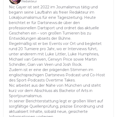
Redakteur
Nic Gayer ist seit 2022 im Journalismus tätig und
begann seine Laufbahn als freier Redakteur im
Lokaljournalismus für eine Tageszeitung. Heute
berichtet er für Dartsnews.de über den
professionellen Dartsport und ordnet das aktuelle
Geschehen ein – von großen Turnieren bis zu
Entwicklungen abseits der Bühne.
Regelmäßig ist er bei Events vor Ort und begleitet
rund 20 Turniere pro Jahr, wo er Interviews führt,
unter anderem mit Luke Littler, Luke Humphries,
Michael van Gerwen, Gerwyn Price sowie Martin
Schindler, Gian van Veen und Josh Rock.
Zudem ist er eine der prägenden Stimmen im
englischsprachigen Dartsnews Podcast und Co-Host
des Sport-Podcasts Overtime Takes.
Nic arbeitet aus der Nähe von München und steht
kurz vor dem Abschluss als Bachelor of Arts in
Sportjournalismus.
In seiner Berichterstattung legt er großen Wert auf
sorgfältige Quellenprüfung, präzise Einordnung und
aktualisiert Inhalte, sobald neue, gesicherte
Informationen vorliegen.