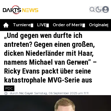
Turniere
LIVE
Order of Merit
Originale
▼
▼
▼
▼
„Und gegen wen durfte ich
antreten? Gegen einen großen,
dicken Niederländer mit Haar,
namens Michael van Gerwen“ –
Ricky Evans packt über seine
katastrophale MVG-Serie aus
PDC
durch
Nic Gayer
Samstag, 06 September 2025 um 11:11