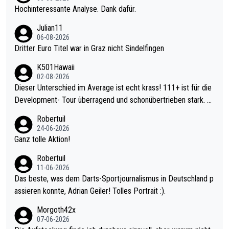
Hochinteressante Analyse. Dank dafür.
Julian11
06-08-2026
Dritter Euro Titel war in Graz nicht Sindelfingen
K501Hawaii
02-08-2026
Dieser Unterschied im Average ist echt krass! 111+ ist für die
Development- Tour überragend und schonübertrieben stark. U
nter 60 im Ave dagegen eigentlich schon zu schwach - gerade
Robertuil
mal 40+ erst recht. Da gewinnst keinen Blumentopf - ist ja noc
24-06-2026
h krasser wie ein Pokalspiel eines Kreisligisten vs einem Bund
Ganz tolle Aktion!
esligisten.
Robertuil
11-06-2026
Das beste, was dem Darts-Sportjournalismus in Deutschland p
assieren konnte, Adrian Geiler! Tolles Portrait :).
Morgoth42x
07-06-2026