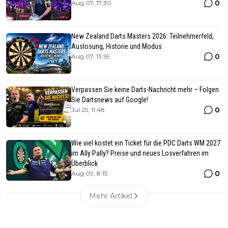
0
Aug 07, 17:30
New Zealand Darts Masters 2026: Teilnehmerfeld,
Auslosung, Historie und Modus
0
Aug 07, 13:59
Verpassen Sie keine Darts-Nachricht mehr – Folgen
Sie Dartsnews auf Google!
0
Jul 25, 11:48
Wie viel kostet ein Ticket für die PDC Darts WM 2027
im Ally Pally? Preise und neues Losverfahren im
Überblick
0
Aug 09, 8:15
Mehr Artikel