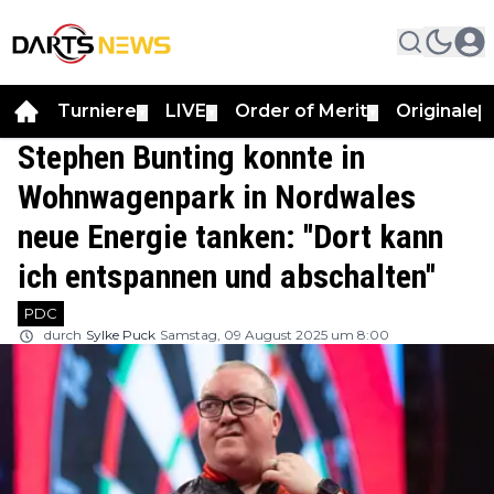
Turniere
LIVE
Order of Merit
Originale
▼
▼
▼
▼
Stephen Bunting konnte in
Wohnwagenpark in Nordwales
neue Energie tanken: ''Dort kann
ich entspannen und abschalten''
PDC
durch
Sylke Puck
Samstag, 09 August 2025 um 8:00