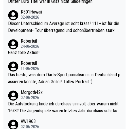
Dritter Euro Titel war in Graz nicht Sindelfingen
K501Hawaii
02-08-2026
Dieser Unterschied im Average ist echt krass! 111+ ist für die
Development- Tour überragend und schonübertrieben stark. U
nter 60 im Ave dagegen eigentlich schon zu schwach - gerade
Robertuil
mal 40+ erst recht. Da gewinnst keinen Blumentopf - ist ja noc
24-06-2026
h krasser wie ein Pokalspiel eines Kreisligisten vs einem Bund
Ganz tolle Aktion!
esligisten.
Robertuil
11-06-2026
Das beste, was dem Darts-Sportjournalismus in Deutschland p
assieren konnte, Adrian Geiler! Tolles Portrait :).
Morgoth42x
07-06-2026
Die Aufstockung finde ich durchaus sinnvoll, aber warum nicht
16/8? Die Jugendspiele waren letztes Jahr durchaus sehr kurz
weilig und besser anzuschauen, als manch Erwachsenenspiel.
AW1963
Allerdings ist Mitchell Lawrie als Nummer 1 der Welt eh qualifi
02-06-2026