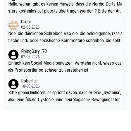
ziert. Somit ändert die automatische Qualifikation des Weltmei
Hallo, warum gibt es keinen Hinweis, dass die Nordic Darts Ma
sters erstmal nichts. Ich denke sie wollen damit für nächstes J
sters kostenlos auf pluto.tv übertragen werden ? Bitte den Arti
ahr vorsorgen, denn da ist er alt genug für die PDC und wird w
kel aktualisieren, danke!
Grobi
ohl wenig WDF Turniere spielen. Dies war bei Archie Self letzt
02-06-2026
es Jahr der Fall. Er musste als amtierender Weltmeister durch
Nee, die dämlichen Schreiber, also die, die beleidigende, rassis
den Qualifier und ich glaube kaum, dass Mitchel sich das (in Ve
tische und/ oder sexistische Kommentare schreiben, die sollte
gas) antun würde, wenn er doch eigentlich die PDC-WM als Zi
n das einfach mal bleiben lassen. Sollten besser mal ihr eigene
FlyingGary170
el hat.
s Leben in den Griff kriegen. Nur eins wundert mich: Luke Little
02-06-2026
r war doch neulich erst derjenige, der über Social Media GvV p
Einfach kein Social Media benutzen. Verstehe nicht, wieso das
rovoziert hat. Und Littlers Mutter schießt öfters mal gegen Ric
als Profisportler so schwer zu verstehen ist
ardo Pietreczko auf Social Media. Hmmmm. Finde den Fehler!
Robertuil
18-05-2026
Bitte genau hinhören: er spricht davon, dass er eine „dystonia“,
also eine fokale Dystonie, eine neurologische Bewegungsstöru
ng, bei der unkontrolliert Bewegungen und Krämpfe erzeugt w
erden, im Arm hat. Und, dass Medikamente ihm helfen! Ich glau
be immer noch, dass sehr viele der Dartits-Fälle fälschlich psy
chologisiert werden und eigentlich fokale Dystonien sind. Und