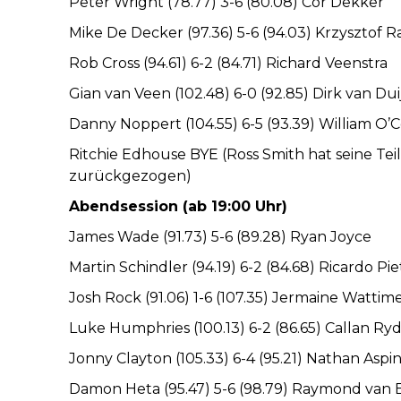
Peter Wright (78.77) 3-6 (80.08) Cor Dekker
Mike De Decker (97.36) 5-6 (94.03) Krzysztof Ra
Rob Cross (94.61) 6-2 (84.71) Richard Veenstra
Gian van Veen (102.48) 6-0 (92.85) Dirk van D
Danny Noppert (104.55) 6-5 (93.39) William O’
Ritchie Edhouse BYE (Ross Smith hat seine Te
zurückgezogen)
Abendsession (ab 19:00 Uhr)
James Wade (91.73) 5-6 (89.28) Ryan Joyce
Martin Schindler (94.19) 6-2 (84.68) Ricardo Pi
Josh Rock (91.06) 1-6 (107.35) Jermaine Wattim
Luke Humphries (100.13) 6-2 (86.65) Callan Ry
Jonny Clayton (105.33) 6-4 (95.21) Nathan Aspin
Damon Heta (95.47) 5-6 (98.79) Raymond van 