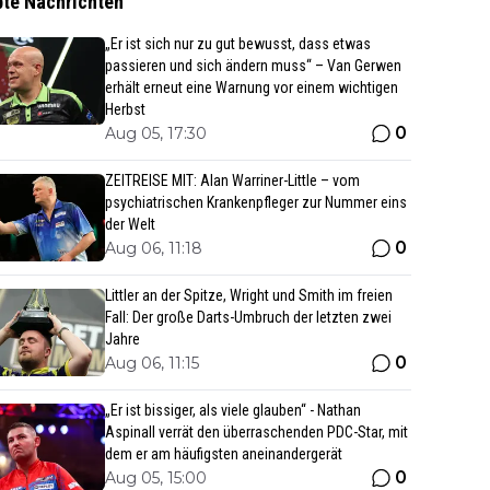
bte Nachrichten
„Er ist sich nur zu gut bewusst, dass etwas
passieren und sich ändern muss“ – Van Gerwen
erhält erneut eine Warnung vor einem wichtigen
Herbst
0
Aug 05, 17:30
ZEITREISE MIT: Alan Warriner-Little – vom
psychiatrischen Krankenpfleger zur Nummer eins
der Welt
0
Aug 06, 11:18
Littler an der Spitze, Wright und Smith im freien
Fall: Der große Darts-Umbruch der letzten zwei
Jahre
0
Aug 06, 11:15
„Er ist bissiger, als viele glauben“ - Nathan
Aspinall verrät den überraschenden PDC-Star, mit
dem er am häufigsten aneinandergerät
0
Aug 05, 15:00