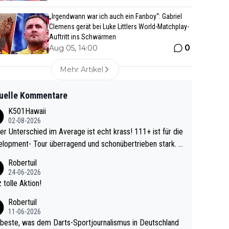
„Irgendwann war ich auch ein Fanboy“: Gabriel
Clemens gerät bei Luke Littlers World-Matchplay-
Auftritt ins Schwärmen
0
Aug 05, 14:00
Mehr Artikel
uelle Kommentare
K501Hawaii
02-08-2026
r Unterschied im Average ist echt krass! 111+ ist für die
lopment- Tour überragend und schonübertrieben stark. U
 Ave dagegen eigentlich schon zu schwach - gerad
Robertuil
st recht. Da gewinnst keinen Blumentopf - ist ja n
24-06-2026
kalspiel eines Kreisligisten vs einem Bu
 tolle Aktion!
ligisten.
Robertuil
11-06-2026
beste, was dem Darts-Sportjournalismus in Deutschland