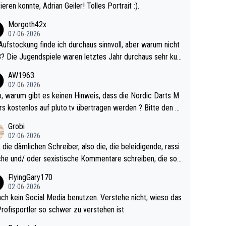
ieren konnte, Adrian Geiler! Tolles Portrait :).
Morgoth42x
07-06-2026
Aufstockung finde ich durchaus sinnvoll, aber warum nicht
r durchaus sehr kur
lig und besser anzuschauen, als manch Erwachsenenspie
AW1963
02-06-2026
ert. Somit ändert die automatische Qualifikation des Weltm
e Nordic Darts M
mal nichts. Ich denke sie wollen damit für nächste
rs kostenlos auf pluto.tv übertragen werden ? Bitte den A
hr vorsorgen, denn da ist er alt genug für die PDC und wir
el aktualisieren, danke!
Grobi
hl wenig WDF Turniere spielen. Dies war bei Archie Self l
02-06-2026
es Jahr der Fall. Er musste als amtierender Weltmeister d
 die dämlichen Schreiber, also die, die beleidigende, rassi
 den Qualifier und ich glaube kaum, dass Mitchel sich das
che und/ oder sexistische Kommentare schreiben, die soll
Vegas) antun würde, wenn er doch eigentlich die PDC-WM
das einfach mal bleiben lassen. Sollten besser mal ihr eige
FlyingGary170
iel hat.
Leben in den Griff kriegen. Nur eins wundert mich: Luke Li
02-06-2026
r war doch neulich erst derjenige, der über Social Media G
ach kein Social Media benutzen. Verstehe nicht, wieso das
rovoziert hat. Und Littlers Mutter schießt öfters mal gege
Profisportler so schwer zu verstehen ist
cardo Pietreczko auf Social Media. Hmmmm. Finde den F