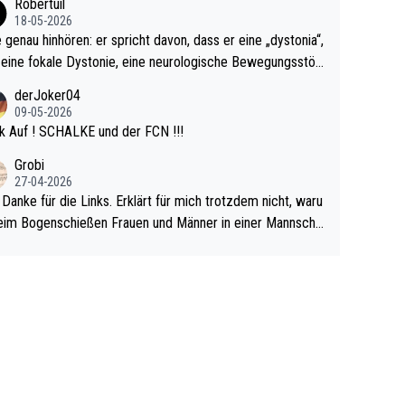
Robertuil
r!
18-05-2026
e genau hinhören: er spricht davon, dass er eine „dystonia“,
 eine fokale Dystonie, eine neurologische Bewegungsstör
 bei der unkontrolliert Bewegungen und Krämpfe erzeugt
derJoker04
en, im Arm hat. Und, dass Medikamente ihm helfen! Ich gl
09-05-2026
 immer noch, dass sehr viele der Dartits-Fälle fälschlich p
k Auf ! SCHALKE und der FCN !!!
ologisiert werden und eigentlich fokale Dystonien sind. Un
Grobi
ese könnten teils wirksam behandelt werden! Dafür müsst
27-04-2026
n nur zum Neurologen und nicht zum Mentaltrainer gehe
 Danke für die Links. Erklärt für mich trotzdem nicht, waru
im Bogenschießen Frauen und Männer in einer Mannscha
pielen. Und beim Dressurreiten sind ebenfalls Frauen und
er in einer Mannschaft und das, obwohl hier auch eine Kö
lichkeit vorausgesetzt ist. Gilt sogar bei den olympischen
n! Der Podcast "Tops Tops Tops" (Folgen 70 und 72) b
äftigt sich ausführlich, sachlich und absolut nachvollziehb
it dem Thema.