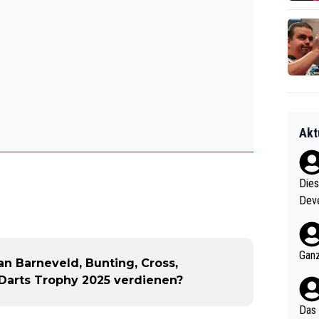
Akt
Diese
Deve
nter 60 im
e mal 40+ er
och krasser wie ein Po
Ganz
an Barneveld, Bunting, Cross,
ndes
Darts Trophy 2025 verdienen?
Das 