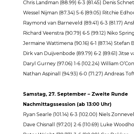
Chris Landman (88.99) 6-3 (81.45) Denis Schne
Wessel Nijman (87.34) 5-6 (89.05) Ritchie Edh
Raymond van Barneveld (89.41) 6-3 (81.17) An
Richard Veenstra (90.79) 6-5 (99.12) Niko Sprin
Jermaine Wattimena (90.16) 6-1 (87.14) Stefan
Dirk van Duijvenbode (89.79) 6-2 (89.61) Jitse 
Daryl Gurney (97.06) 1-6 (102.24) William O’Co
Nathan Aspinall (94.93) 6-0 (71.27) Andreas To
Samstag, 27. September – Zweite Runde
Nachmittagssession (ab 13:00 Uhr)
Ryan Searle (101.14) 6-3 (102.00) Niels Zonneve
Dave Chisnall (97.20) 2-6 (110.69) Luke Woodh