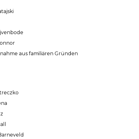
tajski
uijvenbode
Connor
ilnahme aus familiären Gründen
etreczko
ena
dz
all
Barneveld