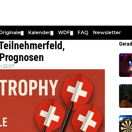
Originale
Kalender
WDF
FAQ
Newsletter
▼
▼
▼
Teilnehmerfeld,
Gerad
 Prognosen
m 22:07