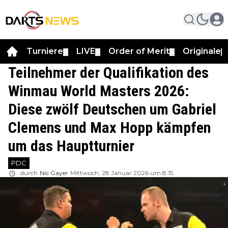
Turniere
LIVE
Order of Merit
Originale
▼
▼
▼
▼
Teilnehmer der Qualifikation des
Winmau World Masters 2026:
Diese zwölf Deutschen um Gabriel
Clemens und Max Hopp kämpfen
um das Hauptturnier
PDC
durch
Nic Gayer
Mittwoch, 28 Januar 2026 um 8:15