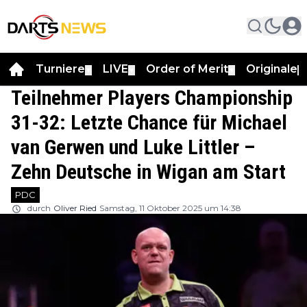
Turniere
LIVE
Order of Merit
Originale
▼
▼
▼
▼
Teilnehmer Players Championship
31-32: Letzte Chance für Michael
van Gerwen und Luke Littler –
Zehn Deutsche in Wigan am Start
PDC
durch
Oliver Ried
Samstag, 11 Oktober 2025 um 14:38