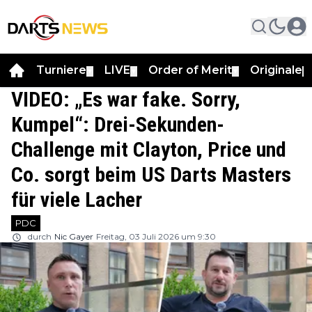
Turniere
LIVE
Order of Merit
Originale
▼
▼
▼
▼
VIDEO: „Es war fake. Sorry,
Kumpel“: Drei-Sekunden-
Challenge mit Clayton, Price und
Co. sorgt beim US Darts Masters
für viele Lacher
PDC
durch
Nic Gayer
Freitag, 03 Juli 2026 um 9:30