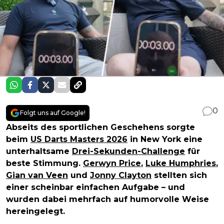
0
Folgt uns auf Google!
Abseits des sportlichen Geschehens sorgte
beim
US Darts Masters 2026
in New York eine
unterhaltsame
Drei-Sekunden-Challenge
für
beste Stimmung.
Gerwyn Price
,
Luke Humphries
,
Gian van Veen
und
Jonny Clayton
stellten sich
einer scheinbar einfachen Aufgabe – und
wurden dabei mehrfach auf humorvolle Weise
hereingelegt.