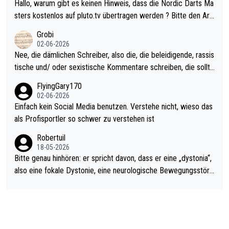
ziert. Somit ändert die automatische Qualifikation des Weltmei
Hallo, warum gibt es keinen Hinweis, dass die Nordic Darts Ma
sters erstmal nichts. Ich denke sie wollen damit für nächstes J
sters kostenlos auf pluto.tv übertragen werden ? Bitte den Arti
ahr vorsorgen, denn da ist er alt genug für die PDC und wird w
kel aktualisieren, danke!
Grobi
ohl wenig WDF Turniere spielen. Dies war bei Archie Self letzt
02-06-2026
es Jahr der Fall. Er musste als amtierender Weltmeister durch
Nee, die dämlichen Schreiber, also die, die beleidigende, rassis
den Qualifier und ich glaube kaum, dass Mitchel sich das (in Ve
tische und/ oder sexistische Kommentare schreiben, die sollte
gas) antun würde, wenn er doch eigentlich die PDC-WM als Zi
n das einfach mal bleiben lassen. Sollten besser mal ihr eigene
FlyingGary170
el hat.
s Leben in den Griff kriegen. Nur eins wundert mich: Luke Little
02-06-2026
r war doch neulich erst derjenige, der über Social Media GvV p
Einfach kein Social Media benutzen. Verstehe nicht, wieso das
rovoziert hat. Und Littlers Mutter schießt öfters mal gegen Ric
als Profisportler so schwer zu verstehen ist
ardo Pietreczko auf Social Media. Hmmmm. Finde den Fehler!
Robertuil
18-05-2026
Bitte genau hinhören: er spricht davon, dass er eine „dystonia“,
also eine fokale Dystonie, eine neurologische Bewegungsstöru
ng, bei der unkontrolliert Bewegungen und Krämpfe erzeugt w
erden, im Arm hat. Und, dass Medikamente ihm helfen! Ich glau
be immer noch, dass sehr viele der Dartits-Fälle fälschlich psy
chologisiert werden und eigentlich fokale Dystonien sind. Und