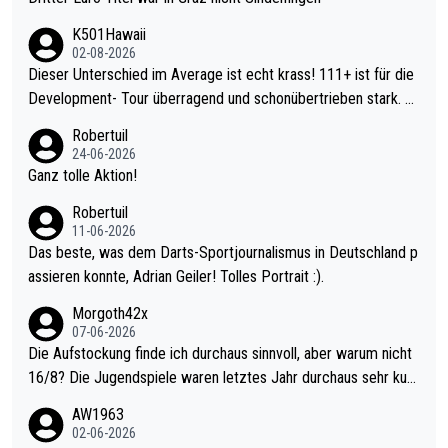
K501Hawaii
02-08-2026
Dieser Unterschied im Average ist echt krass! 111+ ist für die
Development- Tour überragend und schonübertrieben stark. U
nter 60 im Ave dagegen eigentlich schon zu schwach - gerade
Robertuil
mal 40+ erst recht. Da gewinnst keinen Blumentopf - ist ja noc
24-06-2026
h krasser wie ein Pokalspiel eines Kreisligisten vs einem Bund
Ganz tolle Aktion!
esligisten.
Robertuil
11-06-2026
Das beste, was dem Darts-Sportjournalismus in Deutschland p
assieren konnte, Adrian Geiler! Tolles Portrait :).
Morgoth42x
07-06-2026
Die Aufstockung finde ich durchaus sinnvoll, aber warum nicht
16/8? Die Jugendspiele waren letztes Jahr durchaus sehr kurz
weilig und besser anzuschauen, als manch Erwachsenenspiel.
AW1963
Allerdings ist Mitchell Lawrie als Nummer 1 der Welt eh qualifi
02-06-2026