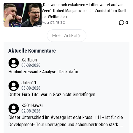
„Das wird noch eskalieren – Littler wartet auf van
Veen“: Robert Marijanovic sieht Zündstoff im Duell
der Weltbesten
0
Aug 07, 18:30
Mehr Artikel
Aktuelle Kommentare
XJRLion
06-08-2026
Hochinteressante Analyse. Dank dafür.
Julian11
06-08-2026
Dritter Euro Titel war in Graz nicht Sindelfingen
K501Hawaii
02-08-2026
Dieser Unterschied im Average ist echt krass! 111+ ist für die
Development- Tour überragend und schonübertrieben stark. U
nter 60 im Ave dagegen eigentlich schon zu schwach - gerade