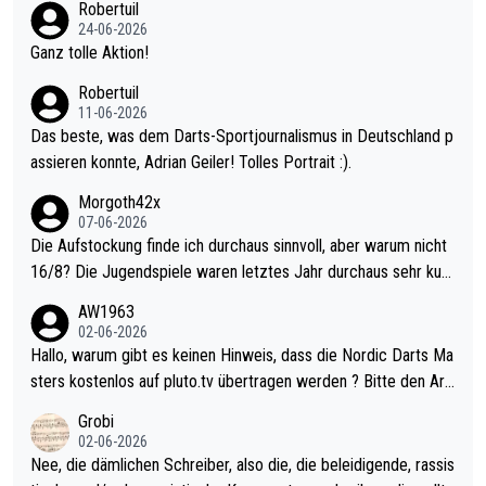
Robertuil
mal 40+ erst recht. Da gewinnst keinen Blumentopf - ist ja noc
24-06-2026
h krasser wie ein Pokalspiel eines Kreisligisten vs einem Bund
Ganz tolle Aktion!
esligisten.
Robertuil
11-06-2026
Das beste, was dem Darts-Sportjournalismus in Deutschland p
assieren konnte, Adrian Geiler! Tolles Portrait :).
Morgoth42x
07-06-2026
Die Aufstockung finde ich durchaus sinnvoll, aber warum nicht
16/8? Die Jugendspiele waren letztes Jahr durchaus sehr kurz
weilig und besser anzuschauen, als manch Erwachsenenspiel.
AW1963
Allerdings ist Mitchell Lawrie als Nummer 1 der Welt eh qualifi
02-06-2026
ziert. Somit ändert die automatische Qualifikation des Weltmei
Hallo, warum gibt es keinen Hinweis, dass die Nordic Darts Ma
sters erstmal nichts. Ich denke sie wollen damit für nächstes J
sters kostenlos auf pluto.tv übertragen werden ? Bitte den Arti
ahr vorsorgen, denn da ist er alt genug für die PDC und wird w
kel aktualisieren, danke!
Grobi
ohl wenig WDF Turniere spielen. Dies war bei Archie Self letzt
02-06-2026
es Jahr der Fall. Er musste als amtierender Weltmeister durch
Nee, die dämlichen Schreiber, also die, die beleidigende, rassis
den Qualifier und ich glaube kaum, dass Mitchel sich das (in Ve