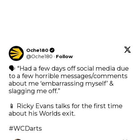
Oche180
@
Oche180
·
Follow
🗣️ “Had a few days off social media due 
to a few horrible messages/comments 
about me ‘embarrassing myself’ & 
slagging me off.”

📱 Ricky Evans talks for the first time 
about his Worlds exit. 

#WCDarts