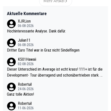
Mehr Artikel
Aktuelle Kommentare
XJRLion
06-08-2026
Hochinteressante Analyse. Dank dafür.
Julian11
06-08-2026
Dritter Euro Titel war in Graz nicht Sindelfingen
K501Hawaii
02-08-2026
Dieser Unterschied im Average ist echt krass! 111+ ist für die
Development- Tour überragend und schonübertrieben stark. U
nter 60 im Ave dagegen eigentlich schon zu schwach - gerade
Robertuil
mal 40+ erst recht. Da gewinnst keinen Blumentopf - ist ja noc
24-06-2026
h krasser wie ein Pokalspiel eines Kreisligisten vs einem Bund
Ganz tolle Aktion!
esligisten.
Robertuil
11-06-2026