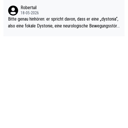
ardo Pietreczko auf Social Media. Hmmmm. Finde den Fehler!
Robertuil
18-05-2026
Bitte genau hinhören: er spricht davon, dass er eine „dystonia“,
also eine fokale Dystonie, eine neurologische Bewegungsstöru
ng, bei der unkontrolliert Bewegungen und Krämpfe erzeugt w
erden, im Arm hat. Und, dass Medikamente ihm helfen! Ich glau
be immer noch, dass sehr viele der Dartits-Fälle fälschlich psy
chologisiert werden und eigentlich fokale Dystonien sind. Und
diese könnten teils wirksam behandelt werden! Dafür müsste
man nur zum Neurologen und nicht zum Mentaltrainer gehen…