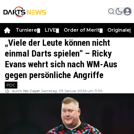
Turniere
LIVE
Order of Merit
Originale
▼
▼
▼
▼
„Viele der Leute können nicht
einmal Darts spielen“ – Ricky
Evans wehrt sich nach WM-Aus
gegen persönliche Angriffe
PDC
durch
Nic Gayer
Samstag, 03 Januar 2026 um 11:30