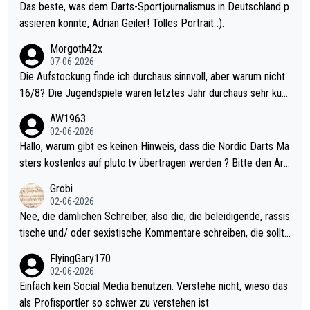
Das beste, was dem Darts-Sportjournalismus in Deutschland p
assieren konnte, Adrian Geiler! Tolles Portrait :).
Morgoth42x
07-06-2026
Die Aufstockung finde ich durchaus sinnvoll, aber warum nicht
16/8? Die Jugendspiele waren letztes Jahr durchaus sehr kurz
weilig und besser anzuschauen, als manch Erwachsenenspiel.
AW1963
Allerdings ist Mitchell Lawrie als Nummer 1 der Welt eh qualifi
02-06-2026
ziert. Somit ändert die automatische Qualifikation des Weltmei
Hallo, warum gibt es keinen Hinweis, dass die Nordic Darts Ma
sters erstmal nichts. Ich denke sie wollen damit für nächstes J
sters kostenlos auf pluto.tv übertragen werden ? Bitte den Arti
ahr vorsorgen, denn da ist er alt genug für die PDC und wird w
kel aktualisieren, danke!
Grobi
ohl wenig WDF Turniere spielen. Dies war bei Archie Self letzt
02-06-2026
es Jahr der Fall. Er musste als amtierender Weltmeister durch
Nee, die dämlichen Schreiber, also die, die beleidigende, rassis
den Qualifier und ich glaube kaum, dass Mitchel sich das (in Ve
tische und/ oder sexistische Kommentare schreiben, die sollte
gas) antun würde, wenn er doch eigentlich die PDC-WM als Zi
n das einfach mal bleiben lassen. Sollten besser mal ihr eigene
FlyingGary170
el hat.
s Leben in den Griff kriegen. Nur eins wundert mich: Luke Little
02-06-2026
r war doch neulich erst derjenige, der über Social Media GvV p
Einfach kein Social Media benutzen. Verstehe nicht, wieso das
rovoziert hat. Und Littlers Mutter schießt öfters mal gegen Ric
als Profisportler so schwer zu verstehen ist