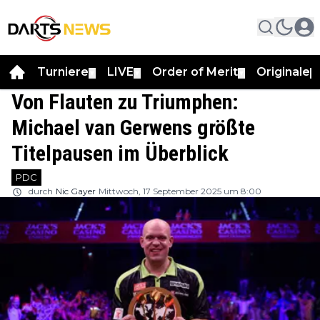
Turniere
LIVE
Order of Merit
Originale
▼
▼
▼
▼
Von Flauten zu Triumphen:
Michael van Gerwens größte
Titelpausen im Überblick
PDC
durch
Nic Gayer
Mittwoch, 17 September 2025 um 8:00