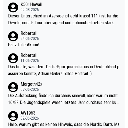
K501Hawaii
02-08-2026
Dieser Unterschied im Average ist echt krass! 111+ ist für die
Development- Tour überragend und schonübertrieben stark. U
nter 60 im Ave dagegen eigentlich schon zu schwach - gerade
Robertuil
mal 40+ erst recht. Da gewinnst keinen Blumentopf - ist ja noc
24-06-2026
h krasser wie ein Pokalspiel eines Kreisligisten vs einem Bund
Ganz tolle Aktion!
esligisten.
Robertuil
11-06-2026
Das beste, was dem Darts-Sportjournalismus in Deutschland p
assieren konnte, Adrian Geiler! Tolles Portrait :).
Morgoth42x
07-06-2026
Die Aufstockung finde ich durchaus sinnvoll, aber warum nicht
16/8? Die Jugendspiele waren letztes Jahr durchaus sehr kurz
weilig und besser anzuschauen, als manch Erwachsenenspiel.
AW1963
Allerdings ist Mitchell Lawrie als Nummer 1 der Welt eh qualifi
02-06-2026
ziert. Somit ändert die automatische Qualifikation des Weltmei
Hallo, warum gibt es keinen Hinweis, dass die Nordic Darts Ma