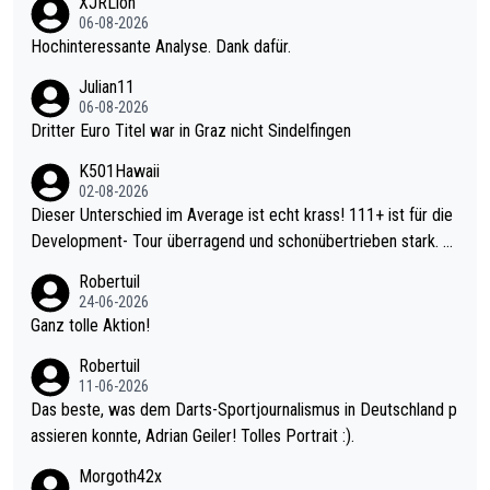
XJRLion
06-08-2026
Hochinteressante Analyse. Dank dafür.
Julian11
06-08-2026
Dritter Euro Titel war in Graz nicht Sindelfingen
K501Hawaii
02-08-2026
Dieser Unterschied im Average ist echt krass! 111+ ist für die
Development- Tour überragend und schonübertrieben stark. U
nter 60 im Ave dagegen eigentlich schon zu schwach - gerade
Robertuil
mal 40+ erst recht. Da gewinnst keinen Blumentopf - ist ja noc
24-06-2026
h krasser wie ein Pokalspiel eines Kreisligisten vs einem Bund
Ganz tolle Aktion!
esligisten.
Robertuil
11-06-2026
Das beste, was dem Darts-Sportjournalismus in Deutschland p
assieren konnte, Adrian Geiler! Tolles Portrait :).
Morgoth42x