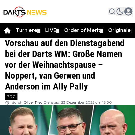
Turniere
LIVE
Order of Merit
Originale
▼
▼
▼
▼
Vorschau auf den Dienstagabend
bei der Darts WM: Große Namen
vor der Weihnachtspause –
Noppert, van Gerwen und
Anderson im Ally Pally
PDC
durch
Oliver Ried
Dienstag, 23 Dezember 2025 um 15:00