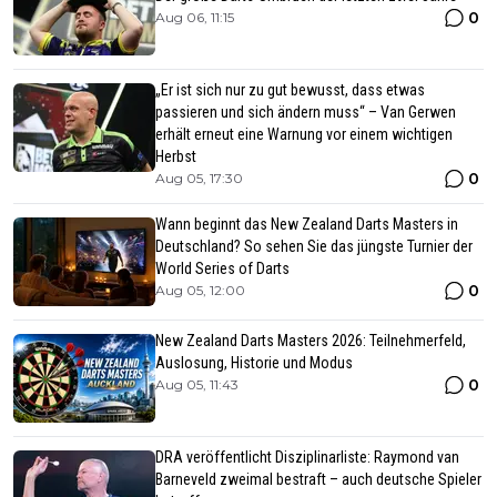
0
Aug 06, 11:15
„Er ist sich nur zu gut bewusst, dass etwas
passieren und sich ändern muss“ – Van Gerwen
erhält erneut eine Warnung vor einem wichtigen
Herbst
0
Aug 05, 17:30
Wann beginnt das New Zealand Darts Masters in
Deutschland? So sehen Sie das jüngste Turnier der
World Series of Darts
0
Aug 05, 12:00
New Zealand Darts Masters 2026: Teilnehmerfeld,
Auslosung, Historie und Modus
0
Aug 05, 11:43
DRA veröffentlicht Disziplinarliste: Raymond van
Barneveld zweimal bestraft – auch deutsche Spieler