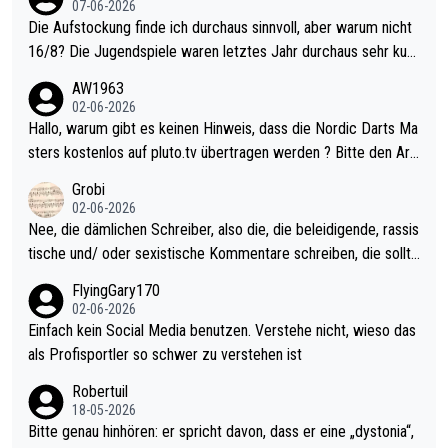
07-06-2026
Die Aufstockung finde ich durchaus sinnvoll, aber warum nicht
16/8? Die Jugendspiele waren letztes Jahr durchaus sehr kurz
weilig und besser anzuschauen, als manch Erwachsenenspiel.
AW1963
Allerdings ist Mitchell Lawrie als Nummer 1 der Welt eh qualifi
02-06-2026
ziert. Somit ändert die automatische Qualifikation des Weltmei
Hallo, warum gibt es keinen Hinweis, dass die Nordic Darts Ma
sters erstmal nichts. Ich denke sie wollen damit für nächstes J
sters kostenlos auf pluto.tv übertragen werden ? Bitte den Arti
ahr vorsorgen, denn da ist er alt genug für die PDC und wird w
kel aktualisieren, danke!
Grobi
ohl wenig WDF Turniere spielen. Dies war bei Archie Self letzt
02-06-2026
es Jahr der Fall. Er musste als amtierender Weltmeister durch
Nee, die dämlichen Schreiber, also die, die beleidigende, rassis
den Qualifier und ich glaube kaum, dass Mitchel sich das (in Ve
tische und/ oder sexistische Kommentare schreiben, die sollte
gas) antun würde, wenn er doch eigentlich die PDC-WM als Zi
n das einfach mal bleiben lassen. Sollten besser mal ihr eigene
FlyingGary170
el hat.
s Leben in den Griff kriegen. Nur eins wundert mich: Luke Little
02-06-2026
r war doch neulich erst derjenige, der über Social Media GvV p
Einfach kein Social Media benutzen. Verstehe nicht, wieso das
rovoziert hat. Und Littlers Mutter schießt öfters mal gegen Ric
als Profisportler so schwer zu verstehen ist
ardo Pietreczko auf Social Media. Hmmmm. Finde den Fehler!
Robertuil
18-05-2026
Bitte genau hinhören: er spricht davon, dass er eine „dystonia“,