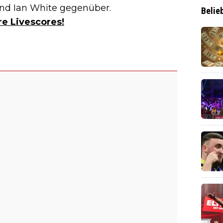
und Ian White gegenüber.
Belie
e Livescores!