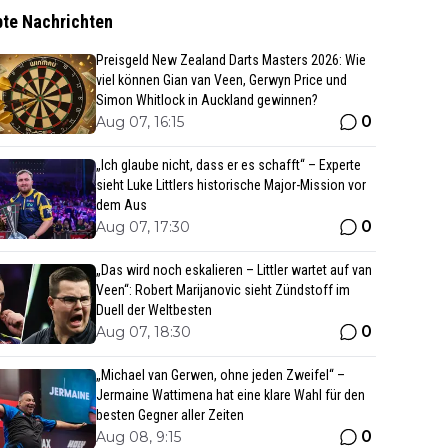
bte Nachrichten
Preisgeld New Zealand Darts Masters 2026: Wie
viel können Gian van Veen, Gerwyn Price und
Simon Whitlock in Auckland gewinnen?
0
Aug 07, 16:15
„Ich glaube nicht, dass er es schafft“ – Experte
sieht Luke Littlers historische Major-Mission vor
dem Aus
0
Aug 07, 17:30
„Das wird noch eskalieren – Littler wartet auf van
Veen“: Robert Marijanovic sieht Zündstoff im
Duell der Weltbesten
0
Aug 07, 18:30
„Michael van Gerwen, ohne jeden Zweifel“ –
Jermaine Wattimena hat eine klare Wahl für den
besten Gegner aller Zeiten
0
Aug 08, 9:15