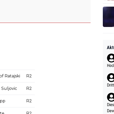
Akt
Hoch
of Ratajski
R2
Drit
Suljovic
R2
opp
R2
Diese
Deve
te
R2