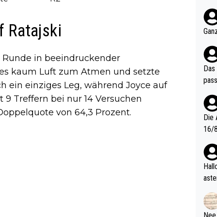
nter 60 im
e mal 40+ er
 Ratajski
och krasser wie ein Po
Ganz
ndes
en Runde in beeindruckender
Das 
tes kaum Luft zum Atmen und setzte
pass
ch ein einziges Leg, während Joyce auf
t 9 Treffern bei nur 14 Versuchen
 Doppelquote von 64,3 Prozent.
Die 
16/8? Die Jugendspiele waren letztes Jah
zwei
l. Allerdings ist Mitchell Lawrie als Nummer 1 der Welt eh quali
fizi
Hallo, warum gibt es keinen Hinweis, dass di
eisters erst
aste
s Ja
rtik
d wo
etzt
Nee,