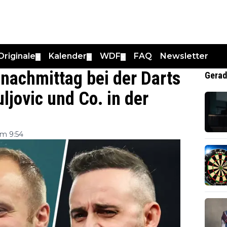
Originale
Kalender
WDF
FAQ
Newsletter
▼
▼
▼
nachmittag bei der Darts
Gerad
jovic und Co. in der
m 9:54