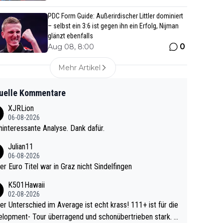
PDC Form Guide: Außerirdischer Littler dominiert
– selbst ein 3:6 ist gegen ihn ein Erfolg, Nijman
glänzt ebenfalls
0
Aug 08, 8:00
Mehr Artikel
uelle Kommentare
XJRLion
06-08-2026
interessante Analyse. Dank dafür.
Julian11
06-08-2026
ter Euro Titel war in Graz nicht Sindelfingen
K501Hawaii
02-08-2026
r Unterschied im Average ist echt krass! 111+ ist für die
lopment- Tour überragend und schonübertrieben stark. U