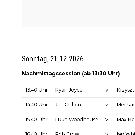
Sonntag, 21.12.2026
Nachmittagssession (ab 13:30 Uhr)
13:40 Uhr
Ryan Joyce
v
Krzyszt
14:40 Uhr
Joe Cullen
v
Mensur 
15:40 Uhr
Luke Woodhouse
v
Max H
16:40 Uhr
Rob Cross
v
Ian Whi