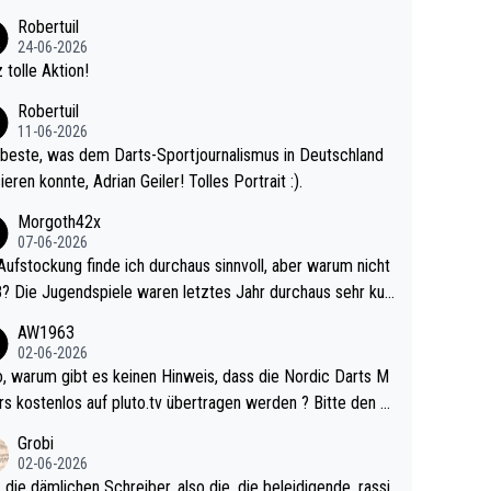
 Ave dagegen eigentlich schon zu schwach - gerad
Robertuil
st recht. Da gewinnst keinen Blumentopf - ist ja n
24-06-2026
kalspiel eines Kreisligisten vs einem Bu
 tolle Aktion!
ligisten.
Robertuil
11-06-2026
beste, was dem Darts-Sportjournalismus in Deutschland
ieren konnte, Adrian Geiler! Tolles Portrait :).
Morgoth42x
07-06-2026
Aufstockung finde ich durchaus sinnvoll, aber warum nicht
r durchaus sehr kur
lig und besser anzuschauen, als manch Erwachsenenspie
AW1963
02-06-2026
ert. Somit ändert die automatische Qualifikation des Weltm
e Nordic Darts M
mal nichts. Ich denke sie wollen damit für nächste
rs kostenlos auf pluto.tv übertragen werden ? Bitte den A
hr vorsorgen, denn da ist er alt genug für die PDC und wir
el aktualisieren, danke!
Grobi
hl wenig WDF Turniere spielen. Dies war bei Archie Self l
02-06-2026
es Jahr der Fall. Er musste als amtierender Weltmeister d
 die dämlichen Schreiber, also die, die beleidigende, rassi