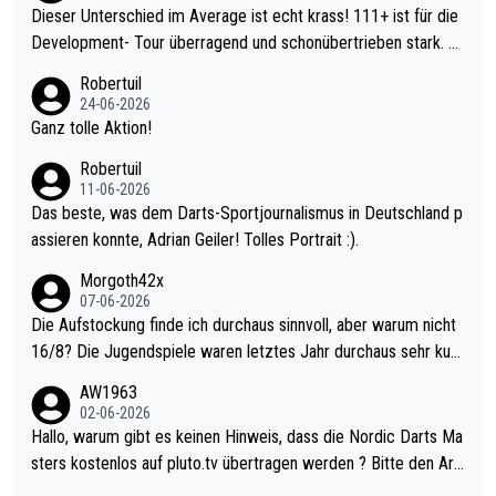
Dieser Unterschied im Average ist echt krass! 111+ ist für die
Development- Tour überragend und schonübertrieben stark. U
nter 60 im Ave dagegen eigentlich schon zu schwach - gerade
Robertuil
mal 40+ erst recht. Da gewinnst keinen Blumentopf - ist ja noc
24-06-2026
h krasser wie ein Pokalspiel eines Kreisligisten vs einem Bund
Ganz tolle Aktion!
esligisten.
Robertuil
11-06-2026
Das beste, was dem Darts-Sportjournalismus in Deutschland p
assieren konnte, Adrian Geiler! Tolles Portrait :).
Morgoth42x
07-06-2026
Die Aufstockung finde ich durchaus sinnvoll, aber warum nicht
16/8? Die Jugendspiele waren letztes Jahr durchaus sehr kurz
weilig und besser anzuschauen, als manch Erwachsenenspiel.
AW1963
Allerdings ist Mitchell Lawrie als Nummer 1 der Welt eh qualifi
02-06-2026
ziert. Somit ändert die automatische Qualifikation des Weltmei
Hallo, warum gibt es keinen Hinweis, dass die Nordic Darts Ma
sters erstmal nichts. Ich denke sie wollen damit für nächstes J
sters kostenlos auf pluto.tv übertragen werden ? Bitte den Arti
ahr vorsorgen, denn da ist er alt genug für die PDC und wird w
kel aktualisieren, danke!