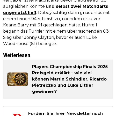
vergab er zwei Matchdarts, bevor Crabtree auf 5:5
ausgleichen konnte
und selbst zwei Matchdarts
ungenutzt ließ
. Dobey schlug dann gnadenlos mit
einem feinen 94er Finish zu, nachdem er zuvor
Keane Barry mit 6:1 geschlagen hatte. Hurrell
begann das Turnier mit einem überraschenden 6:3
Sieg über Jonny Clayton, bevor er auch Luke
Woodhouse (6:1) besiegte.
Weiterlesen
Players Championship Finals 2025
Preisgeld erklärt – wie viel
können Martin Schindler, Ricardo
Pietreczko und Luke Littler
gewinnen?
Fordern Sie Ihren Newsletter noch