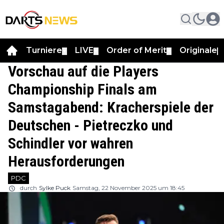
Turniere
LIVE
Order of Merit
Originale
▼
▼
▼
▼
Vorschau auf die Players
Championship Finals am
Samstagabend: Kracherspiele der
Deutschen - Pietreczko und
Schindler vor wahren
Herausforderungen
PDC
durch
Sylke Puck
Samstag, 22 November 2025 um 18:45