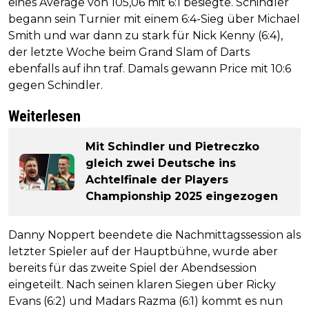
eines Average von 105,06 mit 6:1 besiegte. Schindler
begann sein Turnier mit einem 6:4-Sieg über Michael
Smith und war dann zu stark für Nick Kenny (6:4),
der letzte Woche beim Grand Slam of Darts
ebenfalls auf ihn traf. Damals gewann Price mit 10:6
gegen Schindler.
Weiterlesen
Mit Schindler und Pietreczko
gleich zwei Deutsche ins
Achtelfinale der Players
Championship 2025 eingezogen
Danny Noppert beendete die Nachmittagssession als
letzter Spieler auf der Hauptbühne, wurde aber
bereits für das zweite Spiel der Abendsession
eingeteilt. Nach seinen klaren Siegen über Ricky
Evans (6:2) und Madars Razma (6:1) kommt es nun