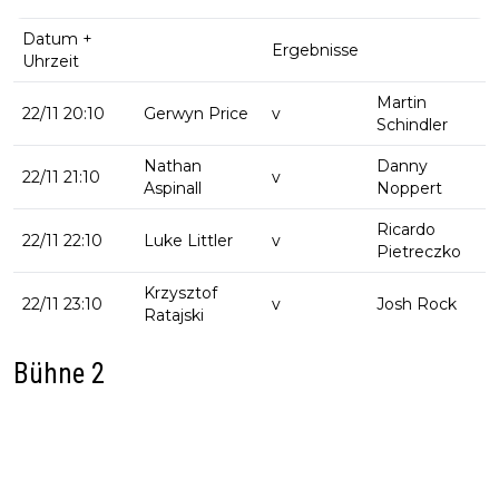
Datum +
Ergebnisse
Uhrzeit
Martin
22/11 20:10
Gerwyn Price
v
Schindler
Nathan
Danny
22/11 21:10
v
Aspinall
Noppert
Ricardo
22/11 22:10
Luke Littler
v
Pietreczko
Krzysztof
22/11 23:10
v
Josh Rock
Ratajski
Bühne 2