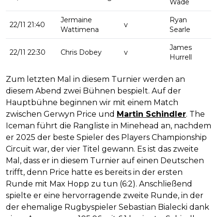
Wade
Jermaine
Ryan
22/11 21:40
v
Wattimena
Searle
James
22/11 22:30
Chris Dobey
v
Hurrell
Zum letzten Mal in diesem Turnier werden an
diesem Abend zwei Bühnen bespielt. Auf der
Hauptbühne beginnen wir mit einem Match
zwischen Gerwyn Price und
Martin Schindler
. The
Iceman führt die Rangliste in Minehead an, nachdem
er 2025 der beste Spieler des Players Championship
Circuit war, der vier Titel gewann. Es ist das zweite
Mal, dass er in diesem Turnier auf einen Deutschen
trifft, denn Price hatte es bereits in der ersten
Runde mit Max Hopp zu tun (6:2). Anschließend
spielte er eine hervorragende zweite Runde, in der
der ehemalige Rugbyspieler Sebastian Bialecki dank