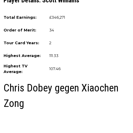
Player Details: Scott Williams
Total Earnings:
£346,271
Order of Merit:
34
Tour Card Years:
2
Highest Average:
111.33
Highest TV
107.46
Average:
Chris Dobey gegen Xiaochen
Zong