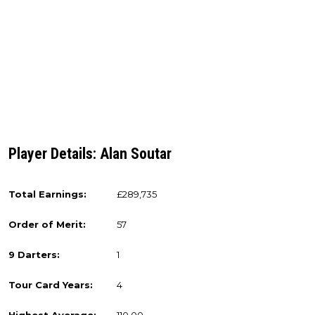
Player Details: Alan Soutar
Total Earnings:
£289,735
Order of Merit:
57
9 Darters:
1
Tour Card Years:
4
Highest Average:
110.00