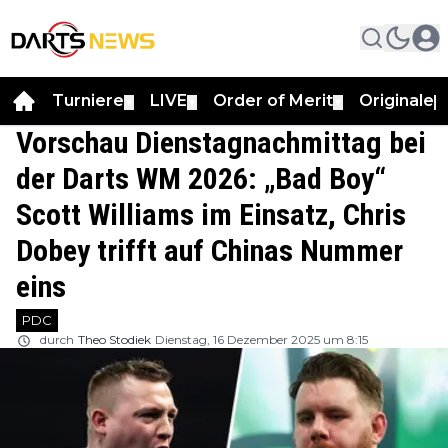
Turniere
LIVE
Order of Merit
Originale
▼
▼
▼
▼
Vorschau Dienstagnachmittag bei
der Darts WM 2026: „Bad Boy“
Scott Williams im Einsatz, Chris
Dobey trifft auf Chinas Nummer
eins
PDC
durch
Theo Stodiek
Dienstag, 16 Dezember 2025 um 8:15