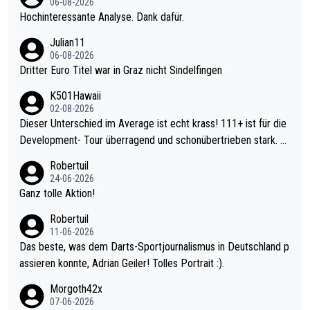
06-08-2026
Hochinteressante Analyse. Dank dafür.
Julian11
06-08-2026
Dritter Euro Titel war in Graz nicht Sindelfingen
K501Hawaii
02-08-2026
Dieser Unterschied im Average ist echt krass! 111+ ist für die
Development- Tour überragend und schonübertrieben stark. U
nter 60 im Ave dagegen eigentlich schon zu schwach - gerade
Robertuil
mal 40+ erst recht. Da gewinnst keinen Blumentopf - ist ja noc
24-06-2026
h krasser wie ein Pokalspiel eines Kreisligisten vs einem Bund
Ganz tolle Aktion!
esligisten.
Robertuil
11-06-2026
Das beste, was dem Darts-Sportjournalismus in Deutschland p
assieren konnte, Adrian Geiler! Tolles Portrait :).
Morgoth42x
07-06-2026