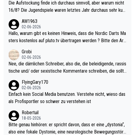
Die Aufstockung finde ich durchaus sinnvoll, aber warum nicht
16/8? Die Jugendspiele waren letztes Jahr durchaus sehr kurz
weilig und besser anzuschauen, als manch Erwachsenenspiel.
AW1963
Allerdings ist Mitchell Lawrie als Nummer 1 der Welt eh qualifi
02-06-2026
ziert. Somit ändert die automatische Qualifikation des Weltmei
Hallo, warum gibt es keinen Hinweis, dass die Nordic Darts Ma
sters erstmal nichts. Ich denke sie wollen damit für nächstes J
sters kostenlos auf pluto.tv übertragen werden ? Bitte den Arti
ahr vorsorgen, denn da ist er alt genug für die PDC und wird w
kel aktualisieren, danke!
Grobi
ohl wenig WDF Turniere spielen. Dies war bei Archie Self letzt
02-06-2026
es Jahr der Fall. Er musste als amtierender Weltmeister durch
Nee, die dämlichen Schreiber, also die, die beleidigende, rassis
den Qualifier und ich glaube kaum, dass Mitchel sich das (in Ve
tische und/ oder sexistische Kommentare schreiben, die sollte
gas) antun würde, wenn er doch eigentlich die PDC-WM als Zi
n das einfach mal bleiben lassen. Sollten besser mal ihr eigene
FlyingGary170
el hat.
s Leben in den Griff kriegen. Nur eins wundert mich: Luke Little
02-06-2026
r war doch neulich erst derjenige, der über Social Media GvV p
Einfach kein Social Media benutzen. Verstehe nicht, wieso das
rovoziert hat. Und Littlers Mutter schießt öfters mal gegen Ric
als Profisportler so schwer zu verstehen ist
ardo Pietreczko auf Social Media. Hmmmm. Finde den Fehler!
Robertuil
18-05-2026
Bitte genau hinhören: er spricht davon, dass er eine „dystonia“,
also eine fokale Dystonie, eine neurologische Bewegungsstöru