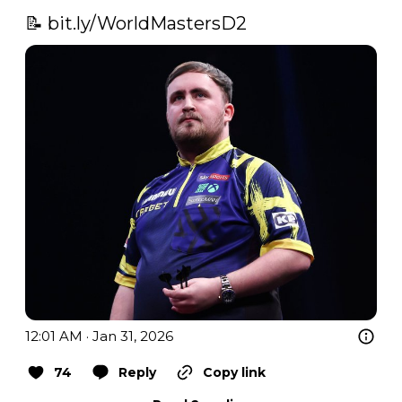
📝 
bit.ly/WorldMastersD2
12:01 AM · Jan 31, 2026
74
Reply
Copy link