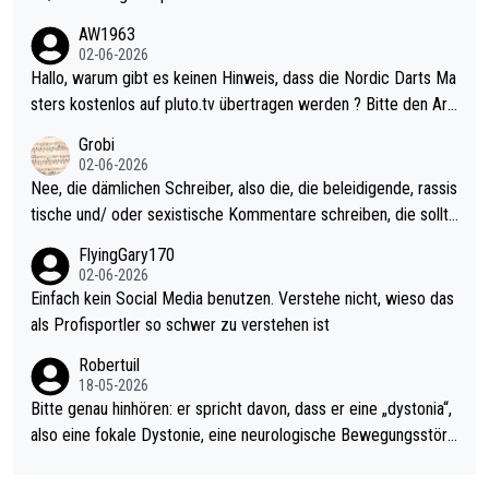
weilig und besser anzuschauen, als manch Erwachsenenspiel.
AW1963
Allerdings ist Mitchell Lawrie als Nummer 1 der Welt eh qualifi
02-06-2026
ziert. Somit ändert die automatische Qualifikation des Weltmei
Hallo, warum gibt es keinen Hinweis, dass die Nordic Darts Ma
sters erstmal nichts. Ich denke sie wollen damit für nächstes J
sters kostenlos auf pluto.tv übertragen werden ? Bitte den Arti
ahr vorsorgen, denn da ist er alt genug für die PDC und wird w
kel aktualisieren, danke!
Grobi
ohl wenig WDF Turniere spielen. Dies war bei Archie Self letzt
02-06-2026
es Jahr der Fall. Er musste als amtierender Weltmeister durch
Nee, die dämlichen Schreiber, also die, die beleidigende, rassis
den Qualifier und ich glaube kaum, dass Mitchel sich das (in Ve
tische und/ oder sexistische Kommentare schreiben, die sollte
gas) antun würde, wenn er doch eigentlich die PDC-WM als Zi
n das einfach mal bleiben lassen. Sollten besser mal ihr eigene
FlyingGary170
el hat.
s Leben in den Griff kriegen. Nur eins wundert mich: Luke Little
02-06-2026
r war doch neulich erst derjenige, der über Social Media GvV p
Einfach kein Social Media benutzen. Verstehe nicht, wieso das
rovoziert hat. Und Littlers Mutter schießt öfters mal gegen Ric
als Profisportler so schwer zu verstehen ist
ardo Pietreczko auf Social Media. Hmmmm. Finde den Fehler!
Robertuil
18-05-2026
Bitte genau hinhören: er spricht davon, dass er eine „dystonia“,
also eine fokale Dystonie, eine neurologische Bewegungsstöru
ng, bei der unkontrolliert Bewegungen und Krämpfe erzeugt w
erden, im Arm hat. Und, dass Medikamente ihm helfen! Ich glau