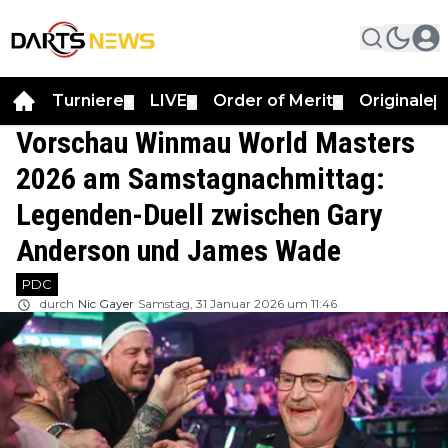
Turniere
LIVE
Order of Merit
Originale
▼
▼
▼
▼
Vorschau Winmau World Masters
2026 am Samstagnachmittag:
Legenden-Duell zwischen Gary
Anderson und James Wade
PDC
durch
Nic Gayer
Samstag, 31 Januar 2026 um 11:46