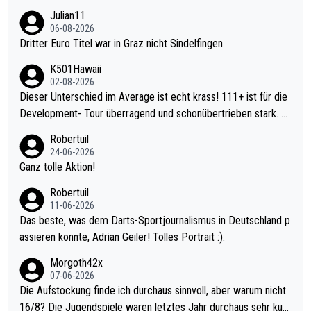
Julian11
06-08-2026
Dritter Euro Titel war in Graz nicht Sindelfingen
K501Hawaii
02-08-2026
Dieser Unterschied im Average ist echt krass! 111+ ist für die
Development- Tour überragend und schonübertrieben stark. U
nter 60 im Ave dagegen eigentlich schon zu schwach - gerade
Robertuil
mal 40+ erst recht. Da gewinnst keinen Blumentopf - ist ja noc
24-06-2026
h krasser wie ein Pokalspiel eines Kreisligisten vs einem Bund
Ganz tolle Aktion!
esligisten.
Robertuil
11-06-2026
Das beste, was dem Darts-Sportjournalismus in Deutschland p
assieren konnte, Adrian Geiler! Tolles Portrait :).
Morgoth42x
07-06-2026
Die Aufstockung finde ich durchaus sinnvoll, aber warum nicht
16/8? Die Jugendspiele waren letztes Jahr durchaus sehr kurz