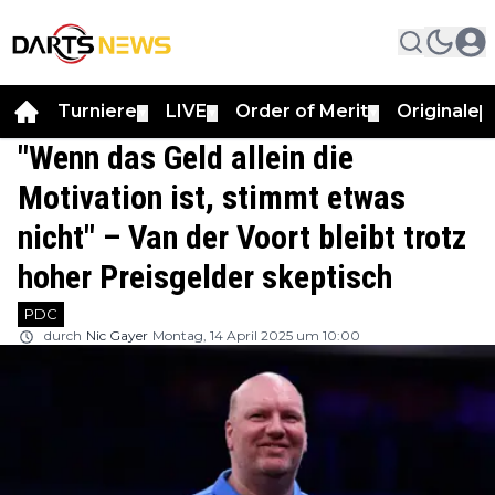
Turniere
LIVE
Order of Merit
Originale
▼
▼
▼
▼
"Wenn das Geld allein die
Motivation ist, stimmt etwas
nicht" – Van der Voort bleibt trotz
hoher Preisgelder skeptisch
PDC
durch
Nic Gayer
Montag, 14 April 2025 um 10:00