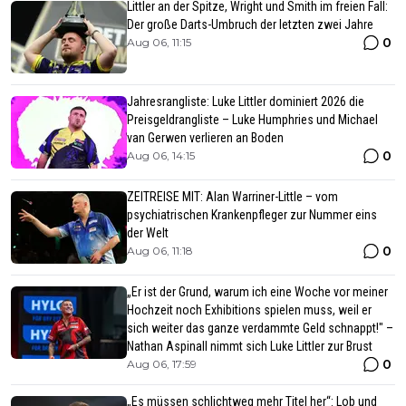
Littler an der Spitze, Wright und Smith im freien Fall:
Der große Darts-Umbruch der letzten zwei Jahre
0
Aug 06, 11:15
Jahresrangliste: Luke Littler dominiert 2026 die
Preisgeldrangliste – Luke Humphries und Michael
van Gerwen verlieren an Boden
0
Aug 06, 14:15
ZEITREISE MIT: Alan Warriner-Little – vom
psychiatrischen Krankenpfleger zur Nummer eins
der Welt
0
Aug 06, 11:18
„Er ist der Grund, warum ich eine Woche vor meiner
Hochzeit noch Exhibitions spielen muss, weil er
sich weiter das ganze verdammte Geld schnappt!" –
Nathan Aspinall nimmt sich Luke Littler zur Brust
0
Aug 06, 17:59
„Es müssen schlichtweg mehr Titel her“: Lob und