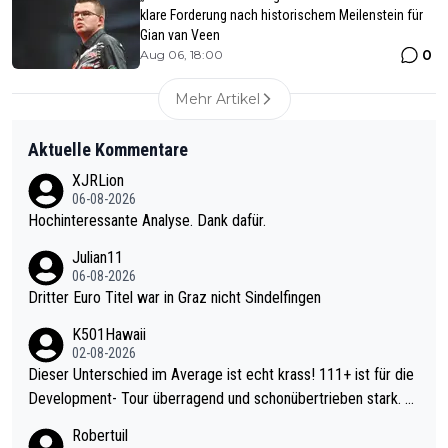
klare Forderung nach historischem Meilenstein für
Gian van Veen
0
Aug 06, 18:00
Mehr Artikel
Aktuelle Kommentare
XJRLion
06-08-2026
Hochinteressante Analyse. Dank dafür.
Julian11
06-08-2026
Dritter Euro Titel war in Graz nicht Sindelfingen
K501Hawaii
02-08-2026
Dieser Unterschied im Average ist echt krass! 111+ ist für die
Development- Tour überragend und schonübertrieben stark. U
nter 60 im Ave dagegen eigentlich schon zu schwach - gerade
Robertuil
mal 40+ erst recht. Da gewinnst keinen Blumentopf - ist ja noc