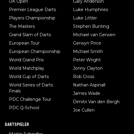
UK Open
Gary Anderson
Premier League Darts
Luke Humphries
Players Championship
Luke Littler
The Masters
Stephen Bunting
Grand Slam of Darts
Michael van Gerwen
European Tour
Gerwyn Price
European Championship
Michael Smith
World Grand Prix
Peter Wright
World Matchplay
Jonny Clayton
World Cup of Darts
Rob Cross
World Series of Darts
Nathan Aspinall
Finals
James Wade
PDC Challenge Tour
Dimitri Van den Bergh
PDC Q-School
Joe Cullen
DARTSPIELER
Martin Schindler