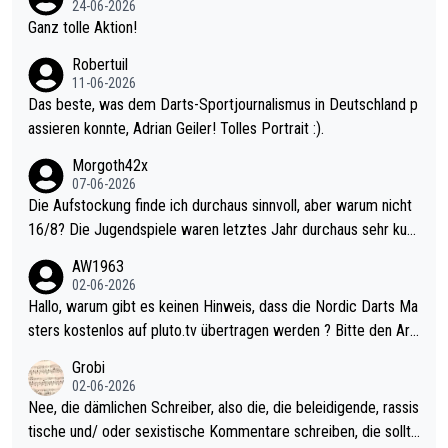
24-06-2026
h krasser wie ein Pokalspiel eines Kreisligisten vs einem Bund
Ganz tolle Aktion!
esligisten.
Robertuil
11-06-2026
Das beste, was dem Darts-Sportjournalismus in Deutschland p
assieren konnte, Adrian Geiler! Tolles Portrait :).
Morgoth42x
07-06-2026
Die Aufstockung finde ich durchaus sinnvoll, aber warum nicht
16/8? Die Jugendspiele waren letztes Jahr durchaus sehr kurz
weilig und besser anzuschauen, als manch Erwachsenenspiel.
AW1963
Allerdings ist Mitchell Lawrie als Nummer 1 der Welt eh qualifi
02-06-2026
ziert. Somit ändert die automatische Qualifikation des Weltmei
Hallo, warum gibt es keinen Hinweis, dass die Nordic Darts Ma
sters erstmal nichts. Ich denke sie wollen damit für nächstes J
sters kostenlos auf pluto.tv übertragen werden ? Bitte den Arti
ahr vorsorgen, denn da ist er alt genug für die PDC und wird w
kel aktualisieren, danke!
Grobi
ohl wenig WDF Turniere spielen. Dies war bei Archie Self letzt
02-06-2026
es Jahr der Fall. Er musste als amtierender Weltmeister durch
Nee, die dämlichen Schreiber, also die, die beleidigende, rassis
den Qualifier und ich glaube kaum, dass Mitchel sich das (in Ve
tische und/ oder sexistische Kommentare schreiben, die sollte
gas) antun würde, wenn er doch eigentlich die PDC-WM als Zi