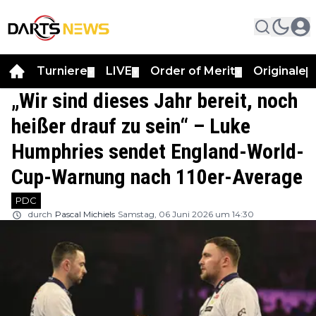
Turniere
LIVE
Order of Merit
Originale
▼
▼
▼
▼
„Wir sind dieses Jahr bereit, noch
heißer drauf zu sein“ – Luke
Humphries sendet England-World-
Cup-Warnung nach 110er-Average
PDC
durch
Pascal Michiels
Samstag, 06 Juni 2026 um 14:30