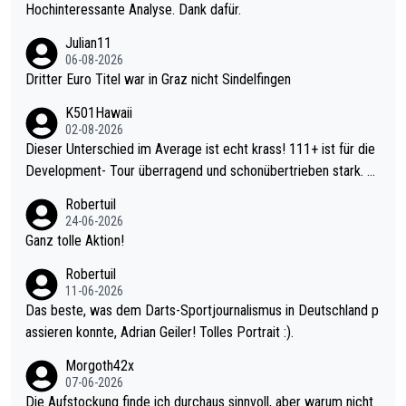
Hochinteressante Analyse. Dank dafür.
Julian11
06-08-2026
Dritter Euro Titel war in Graz nicht Sindelfingen
K501Hawaii
02-08-2026
Dieser Unterschied im Average ist echt krass! 111+ ist für die
Development- Tour überragend und schonübertrieben stark. U
nter 60 im Ave dagegen eigentlich schon zu schwach - gerade
Robertuil
mal 40+ erst recht. Da gewinnst keinen Blumentopf - ist ja noc
24-06-2026
h krasser wie ein Pokalspiel eines Kreisligisten vs einem Bund
Ganz tolle Aktion!
esligisten.
Robertuil
11-06-2026
Das beste, was dem Darts-Sportjournalismus in Deutschland p
assieren konnte, Adrian Geiler! Tolles Portrait :).
Morgoth42x
07-06-2026
Die Aufstockung finde ich durchaus sinnvoll, aber warum nicht