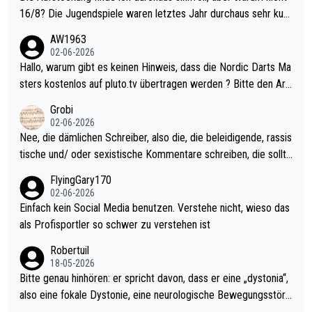
16/8? Die Jugendspiele waren letztes Jahr durchaus sehr kurz
weilig und besser anzuschauen, als manch Erwachsenenspiel.
AW1963
Allerdings ist Mitchell Lawrie als Nummer 1 der Welt eh qualifi
02-06-2026
ziert. Somit ändert die automatische Qualifikation des Weltmei
Hallo, warum gibt es keinen Hinweis, dass die Nordic Darts Ma
sters erstmal nichts. Ich denke sie wollen damit für nächstes J
sters kostenlos auf pluto.tv übertragen werden ? Bitte den Arti
ahr vorsorgen, denn da ist er alt genug für die PDC und wird w
kel aktualisieren, danke!
Grobi
ohl wenig WDF Turniere spielen. Dies war bei Archie Self letzt
02-06-2026
es Jahr der Fall. Er musste als amtierender Weltmeister durch
Nee, die dämlichen Schreiber, also die, die beleidigende, rassis
den Qualifier und ich glaube kaum, dass Mitchel sich das (in Ve
tische und/ oder sexistische Kommentare schreiben, die sollte
gas) antun würde, wenn er doch eigentlich die PDC-WM als Zi
n das einfach mal bleiben lassen. Sollten besser mal ihr eigene
FlyingGary170
el hat.
s Leben in den Griff kriegen. Nur eins wundert mich: Luke Little
02-06-2026
r war doch neulich erst derjenige, der über Social Media GvV p
Einfach kein Social Media benutzen. Verstehe nicht, wieso das
rovoziert hat. Und Littlers Mutter schießt öfters mal gegen Ric
als Profisportler so schwer zu verstehen ist
ardo Pietreczko auf Social Media. Hmmmm. Finde den Fehler!
Robertuil
18-05-2026
Bitte genau hinhören: er spricht davon, dass er eine „dystonia“,
also eine fokale Dystonie, eine neurologische Bewegungsstöru
ng, bei der unkontrolliert Bewegungen und Krämpfe erzeugt w