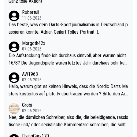
Ganz tolle Aktion!
esligisten.
Robertuil
11-06-2026
Das beste, was dem Darts-Sportjournalismus in Deutschland p
assieren konnte, Adrian Geiler! Tolles Portrait :).
Morgoth42x
07-06-2026
Die Aufstockung finde ich durchaus sinnvoll, aber warum nicht
16/8? Die Jugendspiele waren letztes Jahr durchaus sehr kurz
weilig und besser anzuschauen, als manch Erwachsenenspiel.
AW1963
Allerdings ist Mitchell Lawrie als Nummer 1 der Welt eh qualifi
02-06-2026
ziert. Somit ändert die automatische Qualifikation des Weltmei
Hallo, warum gibt es keinen Hinweis, dass die Nordic Darts Ma
sters erstmal nichts. Ich denke sie wollen damit für nächstes J
sters kostenlos auf pluto.tv übertragen werden ? Bitte den Arti
ahr vorsorgen, denn da ist er alt genug für die PDC und wird w
kel aktualisieren, danke!
Grobi
ohl wenig WDF Turniere spielen. Dies war bei Archie Self letzt
02-06-2026
es Jahr der Fall. Er musste als amtierender Weltmeister durch
Nee, die dämlichen Schreiber, also die, die beleidigende, rassis
den Qualifier und ich glaube kaum, dass Mitchel sich das (in Ve
tische und/ oder sexistische Kommentare schreiben, die sollte
gas) antun würde, wenn er doch eigentlich die PDC-WM als Zi
n das einfach mal bleiben lassen. Sollten besser mal ihr eigene
FlyingGary170
el hat.