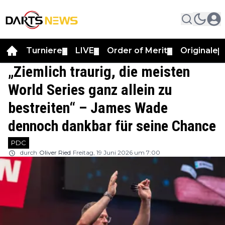
Turniere
LIVE
Order of Merit
Originale
▼
▼
▼
▼
„Ziemlich traurig, die meisten
World Series ganz allein zu
bestreiten“ – James Wade
dennoch dankbar für seine Chance
PDC
durch
Oliver Ried
Freitag, 19 Juni 2026 um 7:00