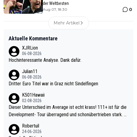
der Weltbesten
0
Aug 07, 18:30
Mehr Artikel
Aktuelle Kommentare
XJRLion
06-08-2026
Hochinteressante Analyse. Dank dafür.
Julian11
06-08-2026
Dritter Euro Titel war in Graz nicht Sindelfingen
K501Hawaii
02-08-2026
Dieser Unterschied im Average ist echt krass! 111+ ist für die
Development- Tour überragend und schonübertrieben stark. U
nter 60 im Ave dagegen eigentlich schon zu schwach - gerade
Robertuil
mal 40+ erst recht. Da gewinnst keinen Blumentopf - ist ja noc
24-06-2026
h krasser wie ein Pokalspiel eines Kreisligisten vs einem Bund