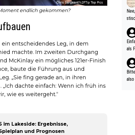
d wo
etzt
-Moment endlich gekommen?
Nee,
urch
stis
(in 
ufbauen
ten 
als Z
nes 
ttle
Einf
n ein entscheidendes Leg, in dem
vV p
als 
hied machte. Im zweiten Durchgang
n Ri
end McKinlay ein mögliches 121er-Finish
ehle
nce, baute die Führung aus und
Bitt
g. „Sie fing gerade an, in ihren
also
Ich dachte einfach: Wenn ich früh ins
ung,
werd
, wie es weitergeht.“
aube
sych
d di
e ma
 im Lakeside: Ergebnisse,
n…
 Spielplan und Prognosen