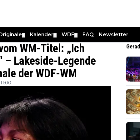
Originale
Kalender
WDF
FAQ
Newsletter
▼
▼
▼
vom WM-Titel: „Ich
Gerad
r“ – Lakeside-Legende
finale der WDF-WM
11:00