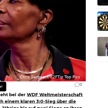
0
e!
eht bei der
WDF Weltmeisterschaft
h einem klaren 3:0-Sieg über die