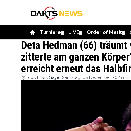
Turniere
LIVE
Order of Merit
▼
▼
▼
Deta Hedman (66) träumt 
zitterte am ganzen Körpe
erreicht erneut das Halb
durch
Nic Gayer
Samstag, 06 Dezember 2025 um 