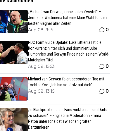
bte Nachrichten
„Michael van Gerwen, ohne jeden Zweifel“ –
Jermaine Wattimena hat eine klare Wahl für den
besten Gegner aller Zeiten
0
Aug 08, 9:15
PDC Form Guide Update: Luke Littler lässt die
Konkurrenz hinter sich und dominiert Luke
Humphries und Gerwyn Price nach seinem World-
Matchplay-Titel
0
Aug 08, 15:53
Michael van Gerwen feiert besonderen Tag mit
Tochter Zoë: „Ich bin so stolz auf dich“
0
Aug 08, 13:15
„In Blackpool sind die Fans wirklich da, um Darts
zu schauen“ – Englische Moderatorin Emma
Paton unterscheidet zwischen großen
Dartturnieren