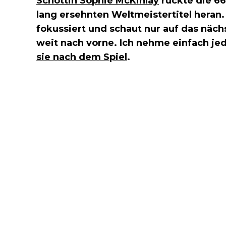
Schottin Sophie McKinlay
rückte die 66
lang ersehnten Weltmeistertitel heran.
fokussiert und schaut nur auf das näch
weit nach vorne. Ich nehme einfach je
sie nach dem Spiel
.