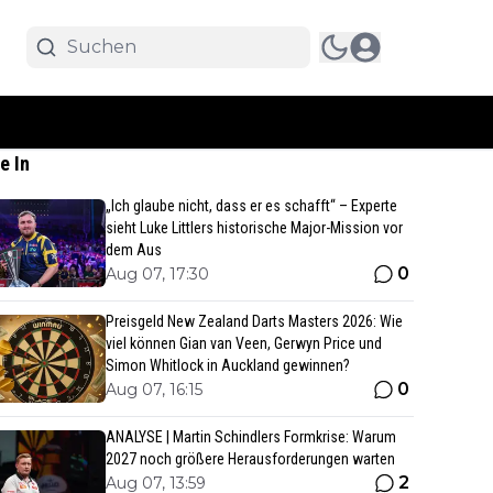
e In
„Ich glaube nicht, dass er es schafft“ – Experte
sieht Luke Littlers historische Major-Mission vor
dem Aus
0
Aug 07, 17:30
Preisgeld New Zealand Darts Masters 2026: Wie
viel können Gian van Veen, Gerwyn Price und
Simon Whitlock in Auckland gewinnen?
0
Aug 07, 16:15
ANALYSE | Martin Schindlers Formkrise: Warum
2027 noch größere Herausforderungen warten
2
Aug 07, 13:59