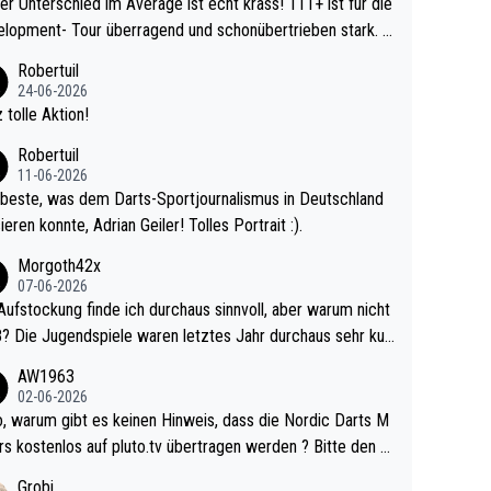
r Unterschied im Average ist echt krass! 111+ ist für die
lopment- Tour überragend und schonübertrieben stark. U
 Ave dagegen eigentlich schon zu schwach - gerad
Robertuil
st recht. Da gewinnst keinen Blumentopf - ist ja n
24-06-2026
kalspiel eines Kreisligisten vs einem Bu
 tolle Aktion!
ligisten.
Robertuil
11-06-2026
beste, was dem Darts-Sportjournalismus in Deutschland
ieren konnte, Adrian Geiler! Tolles Portrait :).
Morgoth42x
07-06-2026
Aufstockung finde ich durchaus sinnvoll, aber warum nicht
r durchaus sehr kur
lig und besser anzuschauen, als manch Erwachsenenspie
AW1963
02-06-2026
ert. Somit ändert die automatische Qualifikation des Weltm
e Nordic Darts M
mal nichts. Ich denke sie wollen damit für nächste
rs kostenlos auf pluto.tv übertragen werden ? Bitte den A
hr vorsorgen, denn da ist er alt genug für die PDC und wir
el aktualisieren, danke!
Grobi