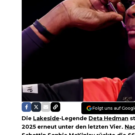
Folgt uns auf Googl
Die
Lakeside
-Legende
Deta Hedman
st
2025 erneut unter den letzten Vier.
Nac