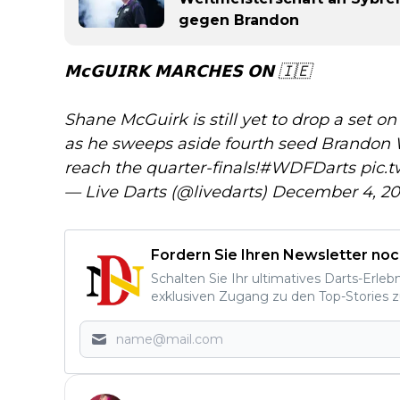
gegen Brandon
𝗠𝗰𝗚𝗨𝗜𝗥𝗞 𝗠𝗔𝗥𝗖𝗛𝗘𝗦 𝗢𝗡 🇮🇪
Shane McGuirk is still yet to drop a set
as he sweeps aside fourth seed Brandon 
reach the quarter-finals!
#WDFDarts
pic.
— Live Darts (@livedarts)
December 4, 2
Fordern Sie Ihren Newsletter noc
Schalten Sie Ihr ultimatives Darts-Erleb
exklusiven Zugang zu den Top-Stories z