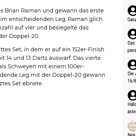
nter 60 im
nes Brian Raman und gewann das erste
e mal 40+ er
och krasser wie ein Po
r im entscheidenden Leg. Raman glich
Ganz
ndes
zahl auf vier und besiegelte das
der Doppel-20.
Das 
tes Set, in dem er auf ein 152er-Finish
pass
t 14 und 13 Darts auswarf. Das vierte
als Schweyen mit einem 100er-
Die 
eidende Leg mit der Doppel-20 gewann
16/8? Die Jugendspiele waren letztes Jah
ztes Set ebnete.
zwei
l. Allerdings ist Mitchell Lawrie als Nummer 1 der Welt eh quali
fizi
Hallo, warum gibt es keinen Hinweis, dass di
eisters erst
aste
s Ja
rtik
d wo
etzt
Nee,