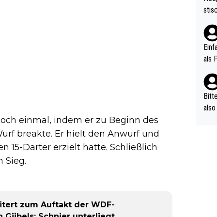
urch
stis
(in 
ten 
als Z
nes 
ttle
Einf
vV p
als 
n Ri
ehle
Bitt
also
ung,
noch einmal, indem er zu Beginn des
werd
rf breakte. Er hielt den Anwurf und
aube
n 15-Darter erzielt hatte. Schließlich
sych
 Sieg.
d di
e ma
n…
tert zum Auftakt der WDF-
Gijbels; Schnier unterliegt