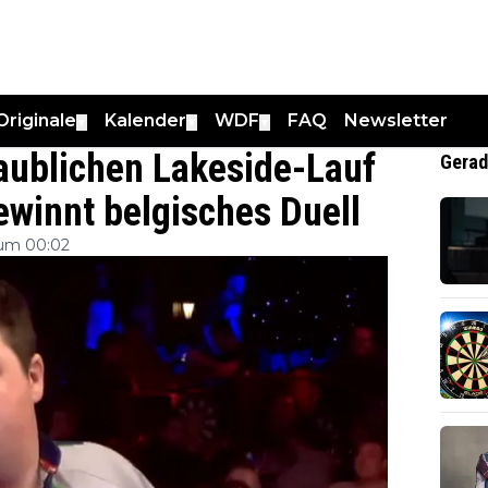
Originale
Kalender
WDF
FAQ
Newsletter
▼
▼
▼
aublichen Lakeside-Lauf
Gerad
ewinnt belgisches Duell
um 00:02