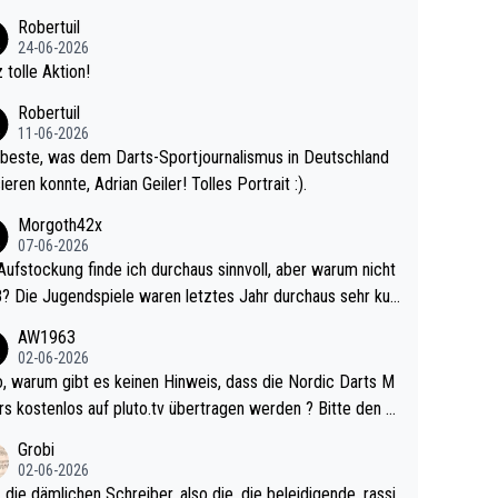
 Ave dagegen eigentlich schon zu schwach - gerad
Robertuil
st recht. Da gewinnst keinen Blumentopf - ist ja n
24-06-2026
kalspiel eines Kreisligisten vs einem Bu
 tolle Aktion!
ligisten.
Robertuil
11-06-2026
beste, was dem Darts-Sportjournalismus in Deutschland
ieren konnte, Adrian Geiler! Tolles Portrait :).
Morgoth42x
07-06-2026
Aufstockung finde ich durchaus sinnvoll, aber warum nicht
r durchaus sehr kur
lig und besser anzuschauen, als manch Erwachsenenspie
AW1963
02-06-2026
ert. Somit ändert die automatische Qualifikation des Weltm
e Nordic Darts M
mal nichts. Ich denke sie wollen damit für nächste
rs kostenlos auf pluto.tv übertragen werden ? Bitte den A
hr vorsorgen, denn da ist er alt genug für die PDC und wir
el aktualisieren, danke!
Grobi
hl wenig WDF Turniere spielen. Dies war bei Archie Self l
02-06-2026
es Jahr der Fall. Er musste als amtierender Weltmeister d
 die dämlichen Schreiber, also die, die beleidigende, rassi