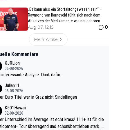
„Es kann also ein Störfaktor gewesen sein“ –
Raymond van Barneveld fühlt sich nach dem
Absetzen der Medikamente wie neugeboren
0
Aug 07, 12:15
Mehr Artikel
uelle Kommentare
XJRLion
06-08-2026
interessante Analyse. Dank dafür.
Julian11
06-08-2026
ter Euro Titel war in Graz nicht Sindelfingen
K501Hawaii
02-08-2026
r Unterschied im Average ist echt krass! 111+ ist für die
lopment- Tour überragend und schonübertrieben stark. U