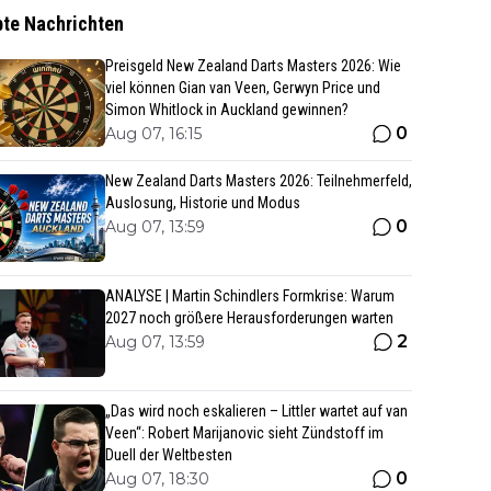
bte Nachrichten
Preisgeld New Zealand Darts Masters 2026: Wie
viel können Gian van Veen, Gerwyn Price und
Simon Whitlock in Auckland gewinnen?
0
Aug 07, 16:15
New Zealand Darts Masters 2026: Teilnehmerfeld,
Auslosung, Historie und Modus
0
Aug 07, 13:59
ANALYSE | Martin Schindlers Formkrise: Warum
2027 noch größere Herausforderungen warten
2
Aug 07, 13:59
„Das wird noch eskalieren – Littler wartet auf van
Veen“: Robert Marijanovic sieht Zündstoff im
Duell der Weltbesten
0
Aug 07, 18:30