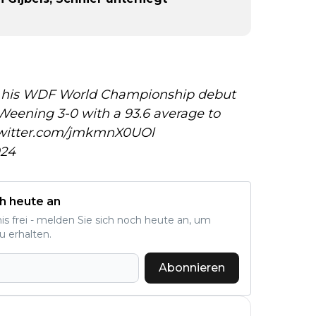
 on his WDF World Championship debut
Weening 3-0 with a 93.6 average to
twitter.com/jmkmnX0UOl
024
h heute an
nis frei - melden Sie sich noch heute an, um
u erhalten.
Abonnieren