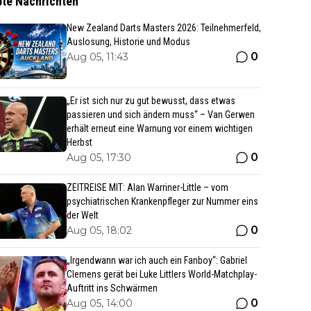
bte Nachrichten
New Zealand Darts Masters 2026: Teilnehmerfeld,
Auslosung, Historie und Modus
0
Aug 05, 11:43
„Er ist sich nur zu gut bewusst, dass etwas
passieren und sich ändern muss“ – Van Gerwen
erhält erneut eine Warnung vor einem wichtigen
Herbst
0
Aug 05, 17:30
ZEITREISE MIT: Alan Warriner-Little – vom
psychiatrischen Krankenpfleger zur Nummer eins
der Welt
0
Aug 05, 18:02
„Irgendwann war ich auch ein Fanboy“: Gabriel
Clemens gerät bei Luke Littlers World-Matchplay-
Auftritt ins Schwärmen
0
Aug 05, 14:00