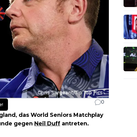
0
e!
ngland, das World Seniors Matchplay
Runde gegen
Neil Duff
antreten.