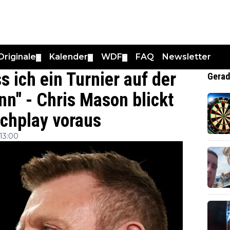
Originale
Kalender
WDF
FAQ
Newsletter
▼
▼
▼
s ich ein Turnier auf der
Gerad
n" - Chris Mason blickt
tchplay voraus
13:00