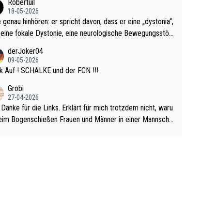
Robertuil
r!
18-05-2026
e genau hinhören: er spricht davon, dass er eine „dystonia“,
 eine fokale Dystonie, eine neurologische Bewegungsstör
 bei der unkontrolliert Bewegungen und Krämpfe erzeugt
derJoker04
en, im Arm hat. Und, dass Medikamente ihm helfen! Ich gl
09-05-2026
 immer noch, dass sehr viele der Dartits-Fälle fälschlich p
k Auf ! SCHALKE und der FCN !!!
ologisiert werden und eigentlich fokale Dystonien sind. Un
Grobi
ese könnten teils wirksam behandelt werden! Dafür müsst
27-04-2026
n nur zum Neurologen und nicht zum Mentaltrainer gehe
 Danke für die Links. Erklärt für mich trotzdem nicht, waru
im Bogenschießen Frauen und Männer in einer Mannscha
pielen. Und beim Dressurreiten sind ebenfalls Frauen und
er in einer Mannschaft und das, obwohl hier auch eine Kö
lichkeit vorausgesetzt ist. Gilt sogar bei den olympischen
n! Der Podcast "Tops Tops Tops" (Folgen 70 und 72) b
äftigt sich ausführlich, sachlich und absolut nachvollziehb
it dem Thema.