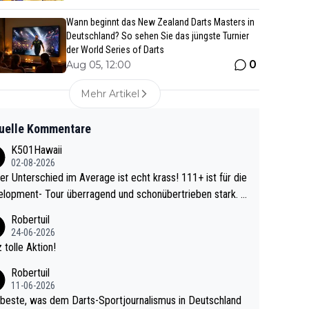
Wann beginnt das New Zealand Darts Masters in
Deutschland? So sehen Sie das jüngste Turnier
der World Series of Darts
0
Aug 05, 12:00
Mehr Artikel
uelle Kommentare
K501Hawaii
02-08-2026
r Unterschied im Average ist echt krass! 111+ ist für die
lopment- Tour überragend und schonübertrieben stark. U
 Ave dagegen eigentlich schon zu schwach - gerad
Robertuil
st recht. Da gewinnst keinen Blumentopf - ist ja n
24-06-2026
kalspiel eines Kreisligisten vs einem Bu
 tolle Aktion!
ligisten.
Robertuil
11-06-2026
beste, was dem Darts-Sportjournalismus in Deutschland