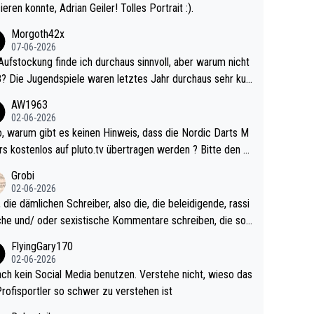
ieren konnte, Adrian Geiler! Tolles Portrait :).
Morgoth42x
07-06-2026
Aufstockung finde ich durchaus sinnvoll, aber warum nicht
r durchaus sehr kur
lig und besser anzuschauen, als manch Erwachsenenspie
AW1963
02-06-2026
ert. Somit ändert die automatische Qualifikation des Weltm
e Nordic Darts M
mal nichts. Ich denke sie wollen damit für nächste
rs kostenlos auf pluto.tv übertragen werden ? Bitte den A
hr vorsorgen, denn da ist er alt genug für die PDC und wir
el aktualisieren, danke!
Grobi
hl wenig WDF Turniere spielen. Dies war bei Archie Self l
02-06-2026
es Jahr der Fall. Er musste als amtierender Weltmeister d
 die dämlichen Schreiber, also die, die beleidigende, rassi
 den Qualifier und ich glaube kaum, dass Mitchel sich das
che und/ oder sexistische Kommentare schreiben, die soll
Vegas) antun würde, wenn er doch eigentlich die PDC-WM
das einfach mal bleiben lassen. Sollten besser mal ihr eige
FlyingGary170
iel hat.
Leben in den Griff kriegen. Nur eins wundert mich: Luke Li
02-06-2026
r war doch neulich erst derjenige, der über Social Media G
ach kein Social Media benutzen. Verstehe nicht, wieso das
rovoziert hat. Und Littlers Mutter schießt öfters mal gege
Profisportler so schwer zu verstehen ist
cardo Pietreczko auf Social Media. Hmmmm. Finde den F