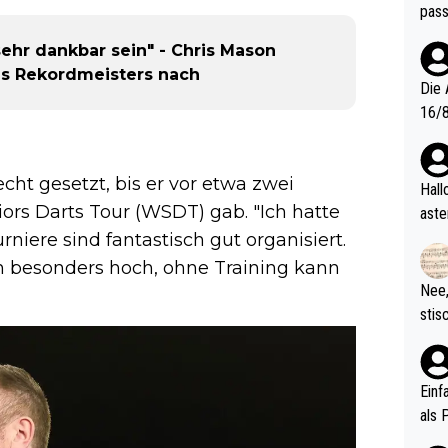
pass
 sehr dankbar sein" - Chris Mason
s Rekordmeisters nach
Die 
16/8? Die Jugendspiele waren letztes Jah
zwei
l. Allerdings ist Mitchell Lawrie als Nummer 1 der Welt eh quali
ht gesetzt, bis er vor etwa zwei
fizi
Hallo, warum gibt es keinen Hinweis, dass di
eisters erst
ors Darts Tour (WSDT) gab. "Ich hatte
aste
s Ja
rtik
iere sind fantastisch gut organisiert.
d wo
ch besonders hoch, ohne Training kann
etzt
Nee,
urch
stis
(in 
ten 
als Z
nes 
ttle
Einf
vV p
als 
n Ri