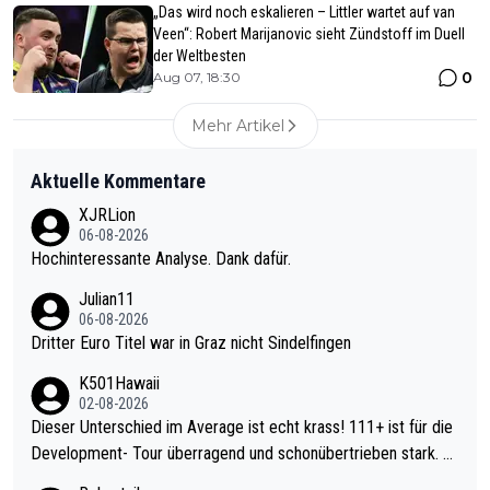
„Das wird noch eskalieren – Littler wartet auf van
Veen“: Robert Marijanovic sieht Zündstoff im Duell
der Weltbesten
0
Aug 07, 18:30
Mehr Artikel
Aktuelle Kommentare
XJRLion
06-08-2026
Hochinteressante Analyse. Dank dafür.
Julian11
06-08-2026
Dritter Euro Titel war in Graz nicht Sindelfingen
K501Hawaii
02-08-2026
Dieser Unterschied im Average ist echt krass! 111+ ist für die
Development- Tour überragend und schonübertrieben stark. U
nter 60 im Ave dagegen eigentlich schon zu schwach - gerade