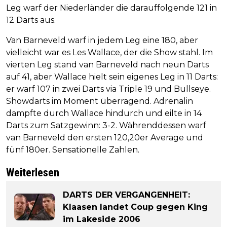
Leg warf der Niederländer die darauffolgende 121 in
12 Darts aus.
Van Barneveld warf in jedem Leg eine 180, aber
vielleicht war es Les Wallace, der die Show stahl. Im
vierten Leg stand van Barneveld nach neun Darts
auf 41, aber Wallace hielt sein eigenes Leg in 11 Darts:
er warf 107 in zwei Darts via Triple 19 und Bullseye.
Showdarts im Moment überragend. Adrenalin
dampfte durch Wallace hindurch und eilte in 14
Darts zum Satzgewinn: 3-2. Währenddessen warf
van Barneveld den ersten 120,20er Average und
fünf 180er. Sensationelle Zahlen.
Weiterlesen
DARTS DER VERGANGENHEIT:
Klaasen landet Coup gegen King
im Lakeside 2006