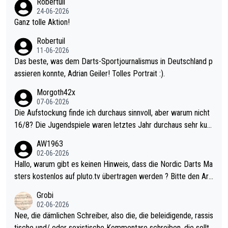
Robertuil
mal 40+ erst recht. Da gewinnst keinen Blumentopf - ist ja noc
24-06-2026
h krasser wie ein Pokalspiel eines Kreisligisten vs einem Bund
Ganz tolle Aktion!
esligisten.
Robertuil
11-06-2026
Das beste, was dem Darts-Sportjournalismus in Deutschland p
assieren konnte, Adrian Geiler! Tolles Portrait :).
Morgoth42x
07-06-2026
Die Aufstockung finde ich durchaus sinnvoll, aber warum nicht
16/8? Die Jugendspiele waren letztes Jahr durchaus sehr kurz
weilig und besser anzuschauen, als manch Erwachsenenspiel.
AW1963
Allerdings ist Mitchell Lawrie als Nummer 1 der Welt eh qualifi
02-06-2026
ziert. Somit ändert die automatische Qualifikation des Weltmei
Hallo, warum gibt es keinen Hinweis, dass die Nordic Darts Ma
sters erstmal nichts. Ich denke sie wollen damit für nächstes J
sters kostenlos auf pluto.tv übertragen werden ? Bitte den Arti
ahr vorsorgen, denn da ist er alt genug für die PDC und wird w
kel aktualisieren, danke!
Grobi
ohl wenig WDF Turniere spielen. Dies war bei Archie Self letzt
02-06-2026
es Jahr der Fall. Er musste als amtierender Weltmeister durch
Nee, die dämlichen Schreiber, also die, die beleidigende, rassis
den Qualifier und ich glaube kaum, dass Mitchel sich das (in Ve
tische und/ oder sexistische Kommentare schreiben, die sollte