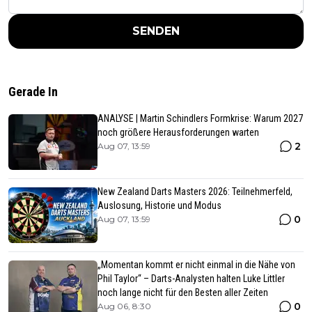
SENDEN
Gerade In
ANALYSE | Martin Schindlers Formkrise: Warum 2027
noch größere Herausforderungen warten
2
Aug 07, 13:59
New Zealand Darts Masters 2026: Teilnehmerfeld,
Auslosung, Historie und Modus
0
Aug 07, 13:59
„Momentan kommt er nicht einmal in die Nähe von
Phil Taylor“ – Darts-Analysten halten Luke Littler
noch lange nicht für den Besten aller Zeiten
0
Aug 06, 8:30