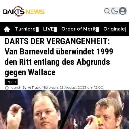
Turniere
LIVE
Order of Merit
Originale
▼
▼
▼
▼
DARTS DER VERGANGENHEIT:
Van Barneveld überwindet 1999
den Ritt entlang des Abgrunds
gegen Wallace
BDO
durch
Sylke Puck
Mittwoch, 23 August 2023 um 12:00