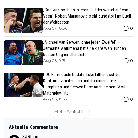
„Das wird noch eskalieren – Littler wartet auf van
Veen“: Robert Marijanovic sieht Zündstoff im Duell
der Weltbesten
0
Aug 07, 18:30
„Michael van Gerwen, ohne jeden Zweifel“ –
Jermaine Wattimena hat eine klare Wahl für den
besten Gegner aller Zeiten
0
Aug 08, 9:15
PDC Form Guide Update: Luke Littler lässt die
Konkurrenz hinter sich und dominiert Luke
Humphries und Gerwyn Price nach seinem World-
Matchplay-Titel
0
Aug 08, 15:53
Mehr Artikel
Aktuelle Kommentare
XJRLion