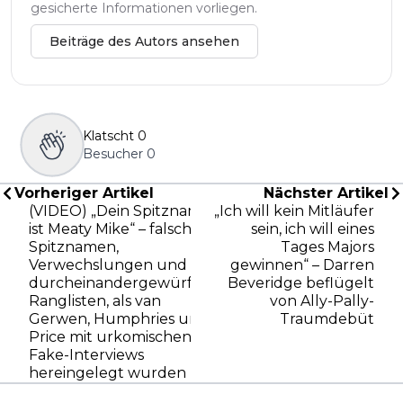
gesicherte Informationen vorliegen.
Beiträge des Autors ansehen
Klatscht
0
Besucher
0
Vorheriger Artikel
Nächster Artikel
(VIDEO) „Dein Spitzname
„Ich will kein Mitläufer
ist Meaty Mike“ – falsche
sein, ich will eines
Spitznamen,
Tages Majors
Verwechslungen und
gewinnen“ – Darren
durcheinandergewürfelte
Beveridge beflügelt
Ranglisten, als van
von Ally-Pally-
Gerwen, Humphries und
Traumdebüt
Price mit urkomischen
Fake-Interviews
hereingelegt wurden