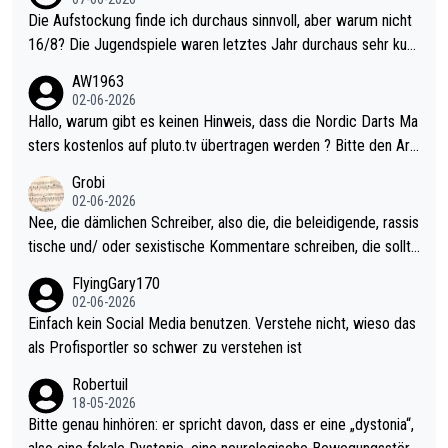
Die Aufstockung finde ich durchaus sinnvoll, aber warum nicht
16/8? Die Jugendspiele waren letztes Jahr durchaus sehr kurz
weilig und besser anzuschauen, als manch Erwachsenenspiel.
AW1963
Allerdings ist Mitchell Lawrie als Nummer 1 der Welt eh qualifi
02-06-2026
ziert. Somit ändert die automatische Qualifikation des Weltmei
Hallo, warum gibt es keinen Hinweis, dass die Nordic Darts Ma
sters erstmal nichts. Ich denke sie wollen damit für nächstes J
sters kostenlos auf pluto.tv übertragen werden ? Bitte den Arti
ahr vorsorgen, denn da ist er alt genug für die PDC und wird w
kel aktualisieren, danke!
Grobi
ohl wenig WDF Turniere spielen. Dies war bei Archie Self letzt
02-06-2026
es Jahr der Fall. Er musste als amtierender Weltmeister durch
Nee, die dämlichen Schreiber, also die, die beleidigende, rassis
den Qualifier und ich glaube kaum, dass Mitchel sich das (in Ve
tische und/ oder sexistische Kommentare schreiben, die sollte
gas) antun würde, wenn er doch eigentlich die PDC-WM als Zi
n das einfach mal bleiben lassen. Sollten besser mal ihr eigene
FlyingGary170
el hat.
s Leben in den Griff kriegen. Nur eins wundert mich: Luke Little
02-06-2026
r war doch neulich erst derjenige, der über Social Media GvV p
Einfach kein Social Media benutzen. Verstehe nicht, wieso das
rovoziert hat. Und Littlers Mutter schießt öfters mal gegen Ric
als Profisportler so schwer zu verstehen ist
ardo Pietreczko auf Social Media. Hmmmm. Finde den Fehler!
Robertuil
18-05-2026
Bitte genau hinhören: er spricht davon, dass er eine „dystonia“,