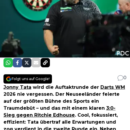
0
Folgt uns auf Google!
Jonny Tata
wird die Auftaktrunde der
Darts WM
2026 nie vergessen. Der Neuseeländer feierte
auf der größten Bühne des Sports ein
Traumdebüt – und das mit einem klaren
3:0-
Sieg gegen Ritchie Edhouse
. Cool, fokussiert,
effizient: Tata übertraf alle Erwartungen und
zog verdient in die zweite Runde ein. Neben