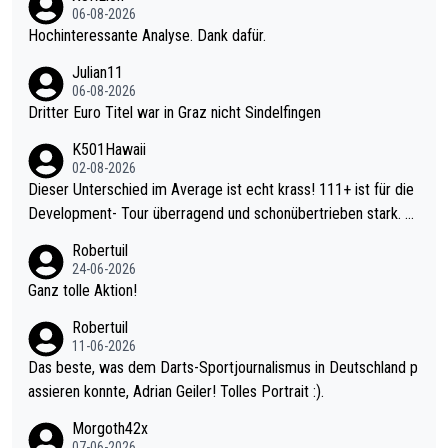
06-08-2026
Hochinteressante Analyse. Dank dafür.
Julian11
06-08-2026
Dritter Euro Titel war in Graz nicht Sindelfingen
K501Hawaii
02-08-2026
Dieser Unterschied im Average ist echt krass! 111+ ist für die
Development- Tour überragend und schonübertrieben stark. U
nter 60 im Ave dagegen eigentlich schon zu schwach - gerade
Robertuil
mal 40+ erst recht. Da gewinnst keinen Blumentopf - ist ja noc
24-06-2026
h krasser wie ein Pokalspiel eines Kreisligisten vs einem Bund
Ganz tolle Aktion!
esligisten.
Robertuil
11-06-2026
Das beste, was dem Darts-Sportjournalismus in Deutschland p
assieren konnte, Adrian Geiler! Tolles Portrait :).
Morgoth42x
07-06-2026