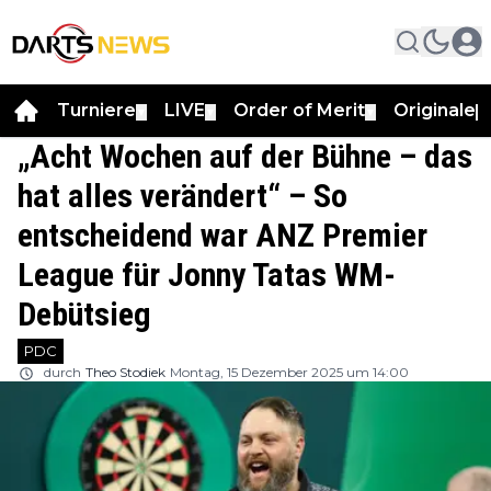
Turniere
LIVE
Order of Merit
Originale
▼
▼
▼
▼
„Acht Wochen auf der Bühne – das
hat alles verändert“ – So
entscheidend war ANZ Premier
League für Jonny Tatas WM-
Debütsieg
PDC
durch
Theo Stodiek
Montag, 15 Dezember 2025 um 14:00