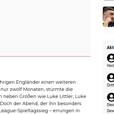
Akt
Hoch
ährigen Engländer einen weiteren
Drit
 nur zwölf Monaten, stürmte die
h neben Größen wie Luke Littler, Luke
Doch der Abend, der ihn besonders
Diese
r-League-Spieltagssieg – errungen in
Deve