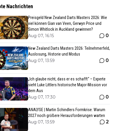
bte Nachrichten
Preisgeld New Zealand Darts Masters 2026: Wie
viel können Gian van Veen, Gerwyn Price und
Simon Whitlock in Auckland gewinnen?
0
Aug 07, 16:15
New Zealand Darts Masters 2026: Teilnehmerfeld,
Auslosung, Historie und Modus
0
Aug 07, 13:59
„Ich glaube nicht, dass er es schafft“ – Experte
sieht Luke Littlers historische Major-Mission vor
dem Aus
0
Aug 07, 17:30
ANALYSE | Martin Schindlers Formkrise: Warum
2027 noch größere Herausforderungen warten
2
Aug 07, 13:59