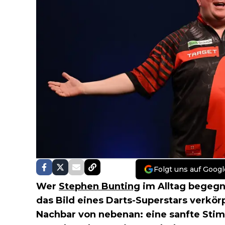
Folgt uns auf Googl
Wer
Stephen Bunting
im Alltag begegn
das Bild eines Darts-Superstars verkörp
Nachbar von nebenan: eine sanfte Stim