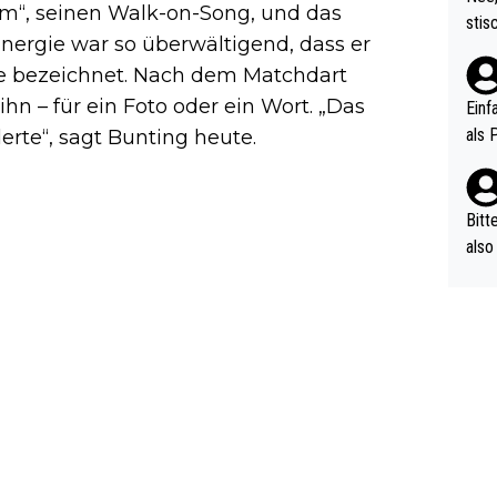
um“, seinen Walk-on-Song, und das
urch
stis
(in 
Energie war so überwältigend, dass er
ten 
als Z
re bezeichnet. Nach dem Matchdart
nes 
ttle
n – für ein Foto oder ein Wort. „Das
Einf
vV p
als 
erte“, sagt Bunting heute.
n Ri
ehle
Bitt
also
ung,
werd
aube
sych
d di
e ma
n…