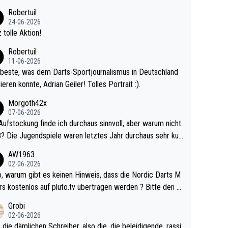
 Ave dagegen eigentlich schon zu schwach - gerad
Robertuil
st recht. Da gewinnst keinen Blumentopf - ist ja n
24-06-2026
kalspiel eines Kreisligisten vs einem Bu
 tolle Aktion!
ligisten.
Robertuil
11-06-2026
beste, was dem Darts-Sportjournalismus in Deutschland
ieren konnte, Adrian Geiler! Tolles Portrait :).
Morgoth42x
07-06-2026
Aufstockung finde ich durchaus sinnvoll, aber warum nicht
r durchaus sehr kur
lig und besser anzuschauen, als manch Erwachsenenspie
AW1963
02-06-2026
ert. Somit ändert die automatische Qualifikation des Weltm
e Nordic Darts M
mal nichts. Ich denke sie wollen damit für nächste
rs kostenlos auf pluto.tv übertragen werden ? Bitte den A
hr vorsorgen, denn da ist er alt genug für die PDC und wir
el aktualisieren, danke!
Grobi
hl wenig WDF Turniere spielen. Dies war bei Archie Self l
02-06-2026
es Jahr der Fall. Er musste als amtierender Weltmeister d
 die dämlichen Schreiber, also die, die beleidigende, rassi