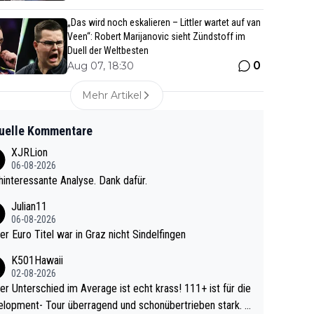
„Das wird noch eskalieren – Littler wartet auf van
Veen“: Robert Marijanovic sieht Zündstoff im
Duell der Weltbesten
0
Aug 07, 18:30
Mehr Artikel
uelle Kommentare
XJRLion
06-08-2026
interessante Analyse. Dank dafür.
Julian11
06-08-2026
ter Euro Titel war in Graz nicht Sindelfingen
K501Hawaii
02-08-2026
r Unterschied im Average ist echt krass! 111+ ist für die
lopment- Tour überragend und schonübertrieben stark. U