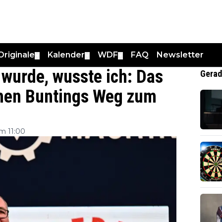
Originale
Kalender
WDF
FAQ
Newsletter
▼
▼
▼
wurde, wusste ich: Das
Gerad
phen Buntings Weg zum
m 11:00