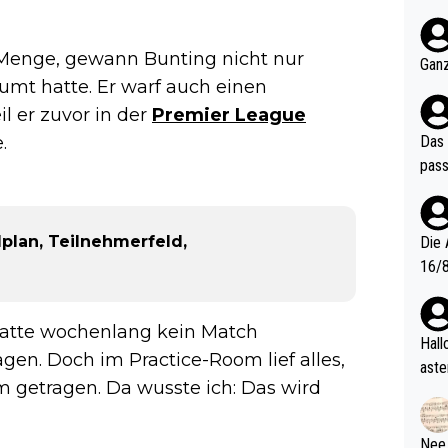
nter 60 im
e mal 40+ er
n Menge, gewann Bunting nicht nur
och krasser wie ein Po
Ganz
ndes
mt hatte. Er warf auch einen
l er zuvor in der
Premier League
.
Das 
pass
plan, Teilnehmerfeld,
Die 
16/8? Die Jugendspiele waren letztes Jah
zwei
l. Allerdings ist Mitchell Lawrie als Nummer 1 der Welt eh quali
ch hatte wochenlang kein Match
fizi
Hallo, warum gibt es keinen Hinweis, dass di
en. Doch im Practice-Room lief alles,
eisters erst
aste
 getragen. Da wusste ich: Das wird
s Ja
rtik
d wo
etzt
Nee,