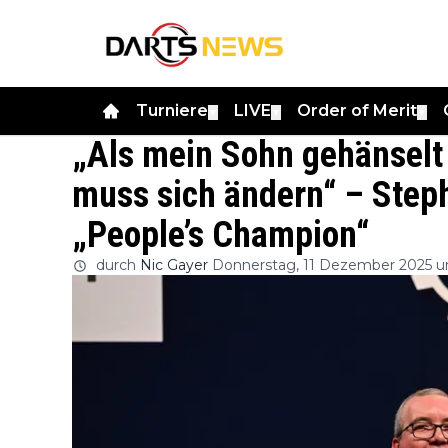
Turniere
LIVE
Order of Merit
▼
▼
▼
„Als mein Sohn gehänselt 
muss sich ändern“ – Ste
„People’s Champion“
durch
Nic Gayer
Donnerstag, 11 Dezember 2025 u