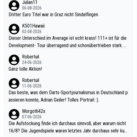
Julian11
06-08-2026
Dritter Euro Titel war in Graz nicht Sindelfingen
K501Hawaii
02-08-2026
Dieser Unterschied im Average ist echt krass! 111+ ist für die
Development- Tour überragend und schonübertrieben stark. U
nter 60 im Ave dagegen eigentlich schon zu schwach - gerade
Robertuil
mal 40+ erst recht. Da gewinnst keinen Blumentopf - ist ja noc
24-06-2026
h krasser wie ein Pokalspiel eines Kreisligisten vs einem Bund
Ganz tolle Aktion!
esligisten.
Robertuil
11-06-2026
Das beste, was dem Darts-Sportjournalismus in Deutschland p
assieren konnte, Adrian Geiler! Tolles Portrait :).
Morgoth42x
07-06-2026
Die Aufstockung finde ich durchaus sinnvoll, aber warum nicht
16/8? Die Jugendspiele waren letztes Jahr durchaus sehr kurz