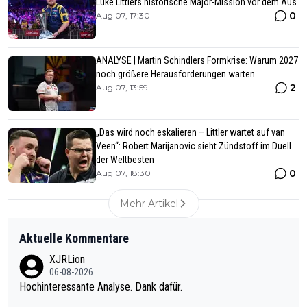
Luke Littlers historische Major-Mission vor dem Aus
0
Aug 07, 17:30
ANALYSE | Martin Schindlers Formkrise: Warum 2027
noch größere Herausforderungen warten
2
Aug 07, 13:59
„Das wird noch eskalieren – Littler wartet auf van
Veen“: Robert Marijanovic sieht Zündstoff im Duell
der Weltbesten
0
Aug 07, 18:30
Mehr Artikel
Aktuelle Kommentare
XJRLion
06-08-2026
Hochinteressante Analyse. Dank dafür.