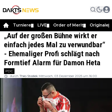
Turniere
LIVE
Order of Merit
Originale
▼
▼
▼
▼
„Auf der großen Bühne wirkt er
einfach jedes Mal zu verwundbar“
- Ehemaliger Profi schlägt nach
Formtief Alarm für Damon Heta
PDC
durch
Theo Stodiek
Mittwoch, 03 Dezember 2025 um 16:00