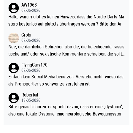
weilig und besser anzuschauen, als manch Erwachsenenspiel.
AW1963
Allerdings ist Mitchell Lawrie als Nummer 1 der Welt eh qualifi
02-06-2026
ziert. Somit ändert die automatische Qualifikation des Weltmei
Hallo, warum gibt es keinen Hinweis, dass die Nordic Darts Ma
sters erstmal nichts. Ich denke sie wollen damit für nächstes J
sters kostenlos auf pluto.tv übertragen werden ? Bitte den Arti
ahr vorsorgen, denn da ist er alt genug für die PDC und wird w
kel aktualisieren, danke!
Grobi
ohl wenig WDF Turniere spielen. Dies war bei Archie Self letzt
02-06-2026
es Jahr der Fall. Er musste als amtierender Weltmeister durch
Nee, die dämlichen Schreiber, also die, die beleidigende, rassis
den Qualifier und ich glaube kaum, dass Mitchel sich das (in Ve
tische und/ oder sexistische Kommentare schreiben, die sollte
gas) antun würde, wenn er doch eigentlich die PDC-WM als Zi
n das einfach mal bleiben lassen. Sollten besser mal ihr eigene
FlyingGary170
el hat.
s Leben in den Griff kriegen. Nur eins wundert mich: Luke Little
02-06-2026
r war doch neulich erst derjenige, der über Social Media GvV p
Einfach kein Social Media benutzen. Verstehe nicht, wieso das
rovoziert hat. Und Littlers Mutter schießt öfters mal gegen Ric
als Profisportler so schwer zu verstehen ist
ardo Pietreczko auf Social Media. Hmmmm. Finde den Fehler!
Robertuil
18-05-2026
Bitte genau hinhören: er spricht davon, dass er eine „dystonia“,
also eine fokale Dystonie, eine neurologische Bewegungsstöru
ng, bei der unkontrolliert Bewegungen und Krämpfe erzeugt w
erden, im Arm hat. Und, dass Medikamente ihm helfen! Ich glau