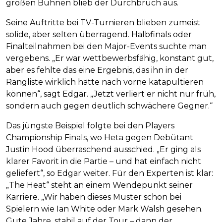
großen Bühnen blieb der Durchbruch aus.
Seine Auftritte bei TV-Turnieren blieben zumeist
solide, aber selten überragend. Halbfinals oder
Finalteilnahmen bei den Major-Events suchte man
vergebens. „Er war wettbewerbsfähig, konstant gut,
aber es fehlte das eine Ergebnis, das ihn in der
Rangliste wirklich hätte nach vorne katapultieren
können“, sagt Edgar. „Jetzt verliert er nicht nur früh,
sondern auch gegen deutlich schwächere Gegner.“
Das jüngste Beispiel folgte bei den Players
Championship Finals, wo Heta gegen Debütant
Justin Hood überraschend ausschied. „Er ging als
klarer Favorit in die Partie – und hat einfach nicht
geliefert“, so Edgar weiter. Für den Experten ist klar:
„The Heat“ steht an einem Wendepunkt seiner
Karriere. „Wir haben dieses Muster schon bei
Spielern wie Ian White oder Mark Walsh gesehen.
Gute Jahre, stabil auf der Tour – dann der