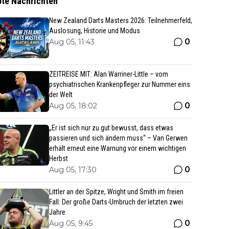
bte Nachrichten
New Zealand Darts Masters 2026: Teilnehmerfeld,
Auslosung, Historie und Modus
0
Aug 05, 11:43
ZEITREISE MIT: Alan Warriner-Little – vom
psychiatrischen Krankenpfleger zur Nummer eins
der Welt
0
Aug 05, 18:02
„Er ist sich nur zu gut bewusst, dass etwas
passieren und sich ändern muss“ – Van Gerwen
erhält erneut eine Warnung vor einem wichtigen
Herbst
0
Aug 05, 17:30
Littler an der Spitze, Wright und Smith im freien
Fall: Der große Darts-Umbruch der letzten zwei
Jahre
0
Aug 05, 9:45