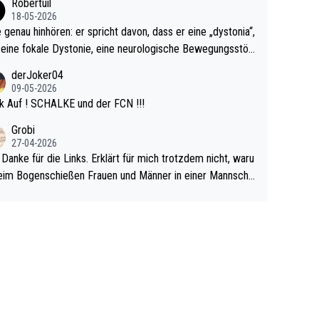
Robertuil
r!
18-05-2026
e genau hinhören: er spricht davon, dass er eine „dystonia“,
 eine fokale Dystonie, eine neurologische Bewegungsstör
 bei der unkontrolliert Bewegungen und Krämpfe erzeugt
derJoker04
en, im Arm hat. Und, dass Medikamente ihm helfen! Ich gl
09-05-2026
 immer noch, dass sehr viele der Dartits-Fälle fälschlich p
k Auf ! SCHALKE und der FCN !!!
ologisiert werden und eigentlich fokale Dystonien sind. Un
Grobi
ese könnten teils wirksam behandelt werden! Dafür müsst
27-04-2026
n nur zum Neurologen und nicht zum Mentaltrainer gehe
 Danke für die Links. Erklärt für mich trotzdem nicht, waru
im Bogenschießen Frauen und Männer in einer Mannscha
pielen. Und beim Dressurreiten sind ebenfalls Frauen und
er in einer Mannschaft und das, obwohl hier auch eine Kö
lichkeit vorausgesetzt ist. Gilt sogar bei den olympischen
n! Der Podcast "Tops Tops Tops" (Folgen 70 und 72) b
äftigt sich ausführlich, sachlich und absolut nachvollziehb
it dem Thema.