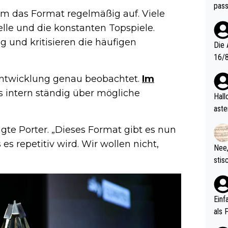
pass
um das Format regelmäßig auf. Viele
lle und die konstanten Topspiele.
und kritisieren die häufigen
Die 
16/8? Die Jugendspiele waren letztes Jah
zwei
 Entwicklung genau beobachtet.
Im
l. Allerdings ist Mitchell Lawrie als Nummer 1 der Welt eh quali
ss intern ständig über mögliche
fizi
Hallo, warum gibt es keinen Hinweis, dass di
eisters erst
aste
s Ja
rtik
sagte Porter. „Dieses Format gibt es nun
d wo
etzt
 es repetitiv wird. Wir wollen nicht,
Nee,
urch
stis
(in 
ten 
als Z
nes 
ttle
Einf
vV p
als 
n Ri