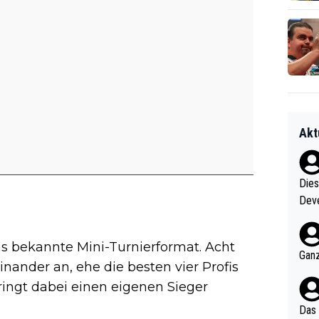
Akt
Diese
Deve
nter 60 im
e mal 40+ er
as bekannte Mini-Turnierformat. Acht
och krasser wie ein Po
Ganz
nander an, ehe die besten vier Profis
ndes
ringt dabei einen eigenen Sieger
Das 