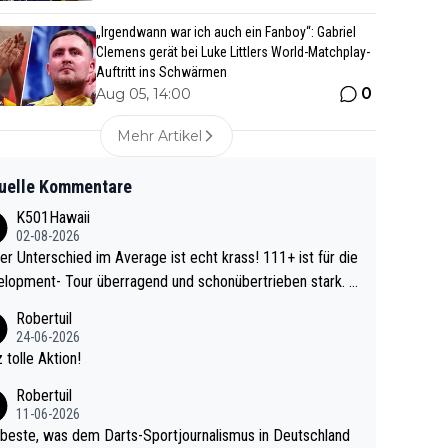
„Irgendwann war ich auch ein Fanboy“: Gabriel
Clemens gerät bei Luke Littlers World-Matchplay-
Auftritt ins Schwärmen
0
Aug 05, 14:00
Mehr Artikel
uelle Kommentare
K501Hawaii
02-08-2026
r Unterschied im Average ist echt krass! 111+ ist für die
lopment- Tour überragend und schonübertrieben stark. U
 Ave dagegen eigentlich schon zu schwach - gerad
Robertuil
st recht. Da gewinnst keinen Blumentopf - ist ja n
24-06-2026
kalspiel eines Kreisligisten vs einem Bu
 tolle Aktion!
ligisten.
Robertuil
11-06-2026
beste, was dem Darts-Sportjournalismus in Deutschland