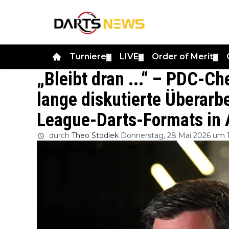
Turniere
LIVE
Order of Merit
▼
▼
▼
„Bleibt dran ...“ – PDC-Che
lange diskutierte Überarb
League-Darts-Formats in 
durch
Theo Stodiek
Donnerstag, 28 Mai 2026 um 