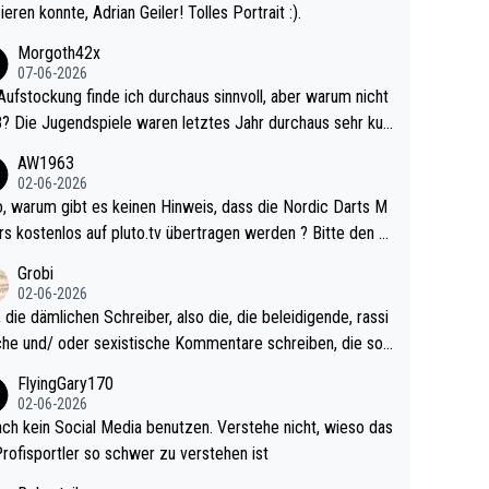
ieren konnte, Adrian Geiler! Tolles Portrait :).
Morgoth42x
07-06-2026
Aufstockung finde ich durchaus sinnvoll, aber warum nicht
r durchaus sehr kur
lig und besser anzuschauen, als manch Erwachsenenspie
AW1963
02-06-2026
ert. Somit ändert die automatische Qualifikation des Weltm
e Nordic Darts M
mal nichts. Ich denke sie wollen damit für nächste
rs kostenlos auf pluto.tv übertragen werden ? Bitte den A
hr vorsorgen, denn da ist er alt genug für die PDC und wir
el aktualisieren, danke!
Grobi
hl wenig WDF Turniere spielen. Dies war bei Archie Self l
02-06-2026
es Jahr der Fall. Er musste als amtierender Weltmeister d
 die dämlichen Schreiber, also die, die beleidigende, rassi
 den Qualifier und ich glaube kaum, dass Mitchel sich das
che und/ oder sexistische Kommentare schreiben, die soll
Vegas) antun würde, wenn er doch eigentlich die PDC-WM
das einfach mal bleiben lassen. Sollten besser mal ihr eige
FlyingGary170
iel hat.
Leben in den Griff kriegen. Nur eins wundert mich: Luke Li
02-06-2026
r war doch neulich erst derjenige, der über Social Media G
ach kein Social Media benutzen. Verstehe nicht, wieso das
rovoziert hat. Und Littlers Mutter schießt öfters mal gege
Profisportler so schwer zu verstehen ist
cardo Pietreczko auf Social Media. Hmmmm. Finde den F