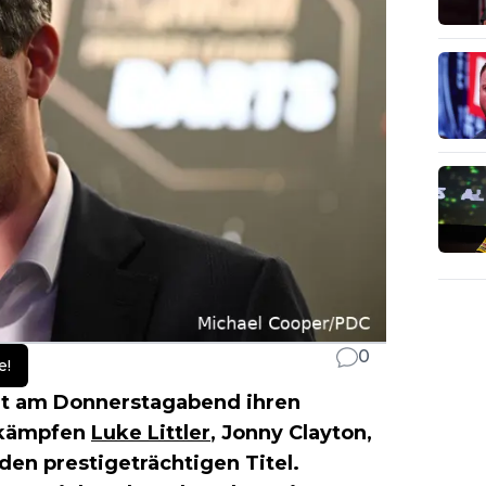
0
e!
ht am Donnerstagabend ihren
 kämpfen
Luke Littler
, Jonny Clayton,
en prestigeträchtigen Titel.