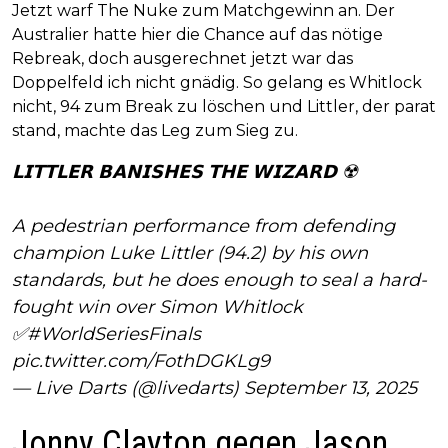
Jetzt warf The Nuke zum Matchgewinn an. Der
Australier hatte hier die Chance auf das nötige
Rebreak, doch ausgerechnet jetzt war das
Doppelfeld ich nicht gnädig. So gelang es Whitlock
nicht, 94 zum Break zu löschen und Littler, der parat
stand, machte das Leg zum Sieg zu.
𝗟𝗜𝗧𝗧𝗟𝗘𝗥 𝗕𝗔𝗡𝗜𝗦𝗛𝗘𝗦 𝗧𝗛𝗘 𝗪𝗜𝗭𝗔𝗥𝗗 ☢️
A pedestrian performance from defending
champion Luke Littler (94.2) by his own
standards, but he does enough to seal a hard-
fought win over Simon Whitlock
✅
#WorldSeriesFinals
pic.twitter.com/FothDGKLg9
— Live Darts (@livedarts)
September 13, 2025
Jonny Clayton gegen Jason