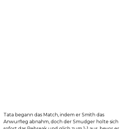
Tata begann das Match, indem er Smith das
Anwurfleg abnahm, doch der Smudger holte sich
sofort das Rebreak und glich zum 1-1 aus, bevor er