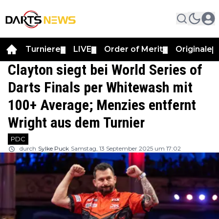
Turniere
LIVE
Order of Merit
Originale
▼
▼
▼
▼
Clayton siegt bei World Series of
Darts Finals per Whitewash mit
100+ Average; Menzies entfernt
Wright aus dem Turnier
PDC
durch
Sylke Puck
Samstag, 13 September 2025 um 17:02