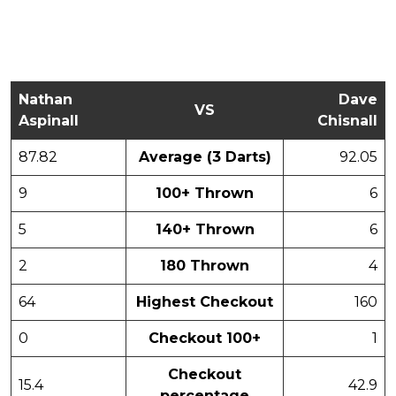
Nathan
Dave
VS
Aspinall
Chisnall
87.82
Average (3 Darts)
92.05
9
100+ Thrown
6
5
140+ Thrown
6
2
180 Thrown
4
64
Highest Checkout
160
0
Checkout 100+
1
Checkout
15.4
42.9
percentage