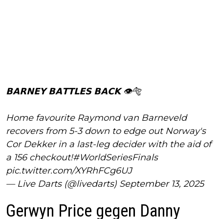
𝗕𝗔𝗥𝗡𝗘𝗬 𝗕𝗔𝗧𝗧𝗟𝗘𝗦 𝗕𝗔𝗖𝗞 👁️🐅
Home favourite Raymond van Barneveld
recovers from 5-3 down to edge out Norway's
Cor Dekker in a last-leg decider with the aid of
a 156 checkout!
#WorldSeriesFinals
pic.twitter.com/XYRhFCg6UJ
— Live Darts (@livedarts)
September 13, 2025
Gerwyn Price gegen Danny