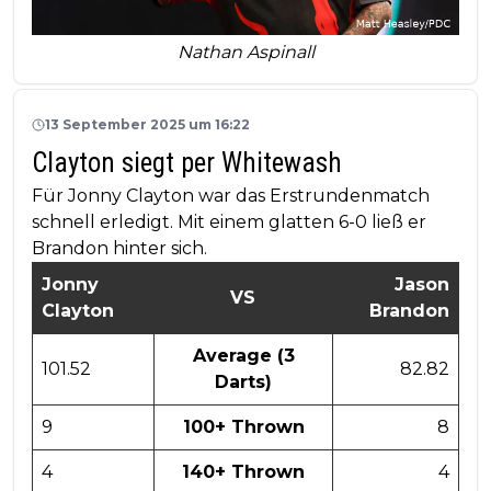
Nathan Aspinall
13 September 2025 um 16:22
Clayton siegt per Whitewash
Für Jonny Clayton war das Erstrundenmatch
schnell erledigt. Mit einem glatten 6-0 ließ er
Brandon hinter sich.
Jonny
Jason
VS
Clayton
Brandon
Average (3
101.52
82.82
Darts)
9
100+ Thrown
8
4
140+ Thrown
4