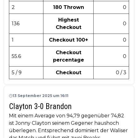
2
180 Thrown
0
Highest
136
0
Checkout
1
Checkout 100+
0
Checkout
55.6
0
percentage
5 / 9
Checkout
0 / 3
13 September 2025 um 16:11
Clayton 3-0 Brandon
Mit einem Average von 94,79 gegenüber 74,82
ist Jonny Clayton seinem Gegener haushoch
überlegen. Entsprechend dominiert der Waliser
das Match und führt mit zwei Breaks.