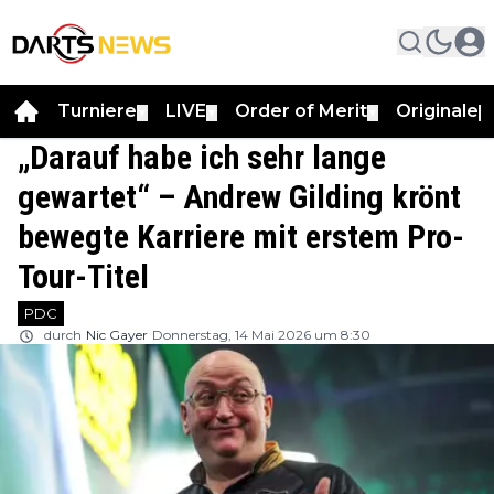
Turniere
LIVE
Order of Merit
Originale
▼
▼
▼
▼
„Darauf habe ich sehr lange
gewartet“ – Andrew Gilding krönt
bewegte Karriere mit erstem Pro-
Tour-Titel
PDC
durch
Nic Gayer
Donnerstag, 14 Mai 2026 um 8:30