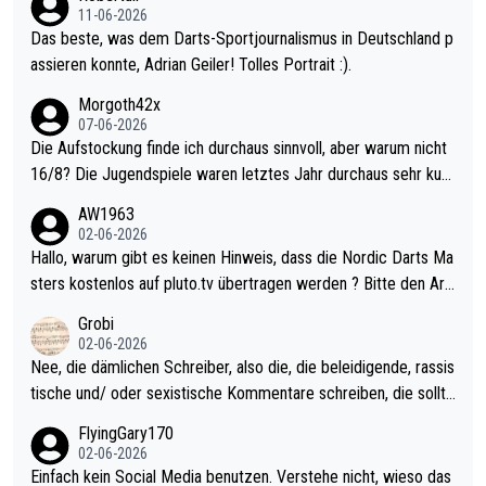
11-06-2026
Das beste, was dem Darts-Sportjournalismus in Deutschland p
assieren konnte, Adrian Geiler! Tolles Portrait :).
Morgoth42x
07-06-2026
Die Aufstockung finde ich durchaus sinnvoll, aber warum nicht
16/8? Die Jugendspiele waren letztes Jahr durchaus sehr kurz
weilig und besser anzuschauen, als manch Erwachsenenspiel.
AW1963
Allerdings ist Mitchell Lawrie als Nummer 1 der Welt eh qualifi
02-06-2026
ziert. Somit ändert die automatische Qualifikation des Weltmei
Hallo, warum gibt es keinen Hinweis, dass die Nordic Darts Ma
sters erstmal nichts. Ich denke sie wollen damit für nächstes J
sters kostenlos auf pluto.tv übertragen werden ? Bitte den Arti
ahr vorsorgen, denn da ist er alt genug für die PDC und wird w
kel aktualisieren, danke!
Grobi
ohl wenig WDF Turniere spielen. Dies war bei Archie Self letzt
02-06-2026
es Jahr der Fall. Er musste als amtierender Weltmeister durch
Nee, die dämlichen Schreiber, also die, die beleidigende, rassis
den Qualifier und ich glaube kaum, dass Mitchel sich das (in Ve
tische und/ oder sexistische Kommentare schreiben, die sollte
gas) antun würde, wenn er doch eigentlich die PDC-WM als Zi
n das einfach mal bleiben lassen. Sollten besser mal ihr eigene
FlyingGary170
el hat.
s Leben in den Griff kriegen. Nur eins wundert mich: Luke Little
02-06-2026
r war doch neulich erst derjenige, der über Social Media GvV p
Einfach kein Social Media benutzen. Verstehe nicht, wieso das