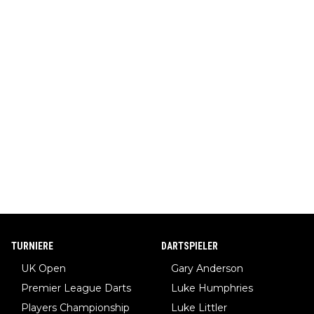
TURNIERE
DARTSPIELER
UK Open
Gary Anderson
Premier League Darts
Luke Humphries
Players Championship
Luke Littler