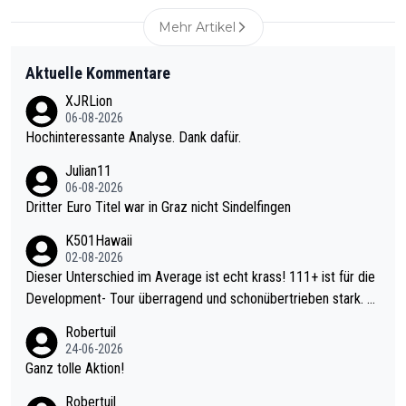
Mehr Artikel
Aktuelle Kommentare
XJRLion
06-08-2026
Hochinteressante Analyse. Dank dafür.
Julian11
06-08-2026
Dritter Euro Titel war in Graz nicht Sindelfingen
K501Hawaii
02-08-2026
Dieser Unterschied im Average ist echt krass! 111+ ist für die
Development- Tour überragend und schonübertrieben stark. U
nter 60 im Ave dagegen eigentlich schon zu schwach - gerade
Robertuil
mal 40+ erst recht. Da gewinnst keinen Blumentopf - ist ja noc
24-06-2026
h krasser wie ein Pokalspiel eines Kreisligisten vs einem Bund
Ganz tolle Aktion!
esligisten.
Robertuil