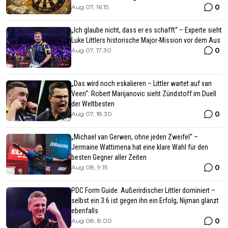
0
Aug 07, 16:15
„Ich glaube nicht, dass er es schafft“ – Experte sieht
Luke Littlers historische Major-Mission vor dem Aus
0
Aug 07, 17:30
„Das wird noch eskalieren – Littler wartet auf van
Veen“: Robert Marijanovic sieht Zündstoff im Duell
der Weltbesten
0
Aug 07, 18:30
„Michael van Gerwen, ohne jeden Zweifel“ –
Jermaine Wattimena hat eine klare Wahl für den
besten Gegner aller Zeiten
0
Aug 08, 9:15
PDC Form Guide: Außerirdischer Littler dominiert –
selbst ein 3:6 ist gegen ihn ein Erfolg, Nijman glänzt
ebenfalls
0
Aug 08, 8:00