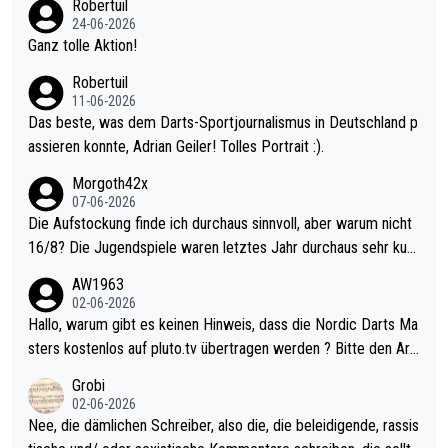
Robertuil
mal 40+ erst recht. Da gewinnst keinen Blumentopf - ist ja noc
24-06-2026
h krasser wie ein Pokalspiel eines Kreisligisten vs einem Bund
Ganz tolle Aktion!
esligisten.
Robertuil
11-06-2026
Das beste, was dem Darts-Sportjournalismus in Deutschland p
assieren konnte, Adrian Geiler! Tolles Portrait :).
Morgoth42x
07-06-2026
Die Aufstockung finde ich durchaus sinnvoll, aber warum nicht
16/8? Die Jugendspiele waren letztes Jahr durchaus sehr kurz
weilig und besser anzuschauen, als manch Erwachsenenspiel.
AW1963
Allerdings ist Mitchell Lawrie als Nummer 1 der Welt eh qualifi
02-06-2026
ziert. Somit ändert die automatische Qualifikation des Weltmei
Hallo, warum gibt es keinen Hinweis, dass die Nordic Darts Ma
sters erstmal nichts. Ich denke sie wollen damit für nächstes J
sters kostenlos auf pluto.tv übertragen werden ? Bitte den Arti
ahr vorsorgen, denn da ist er alt genug für die PDC und wird w
kel aktualisieren, danke!
Grobi
ohl wenig WDF Turniere spielen. Dies war bei Archie Self letzt
02-06-2026
es Jahr der Fall. Er musste als amtierender Weltmeister durch
Nee, die dämlichen Schreiber, also die, die beleidigende, rassis
den Qualifier und ich glaube kaum, dass Mitchel sich das (in Ve