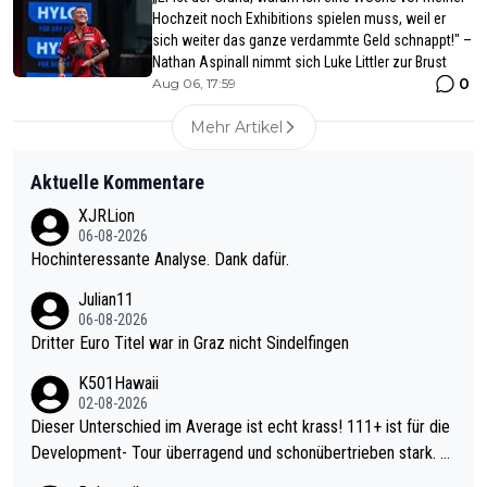
Hochzeit noch Exhibitions spielen muss, weil er
sich weiter das ganze verdammte Geld schnappt!" –
Nathan Aspinall nimmt sich Luke Littler zur Brust
0
Aug 06, 17:59
Mehr Artikel
Aktuelle Kommentare
XJRLion
06-08-2026
Hochinteressante Analyse. Dank dafür.
Julian11
06-08-2026
Dritter Euro Titel war in Graz nicht Sindelfingen
K501Hawaii
02-08-2026
Dieser Unterschied im Average ist echt krass! 111+ ist für die
Development- Tour überragend und schonübertrieben stark. U
nter 60 im Ave dagegen eigentlich schon zu schwach - gerade