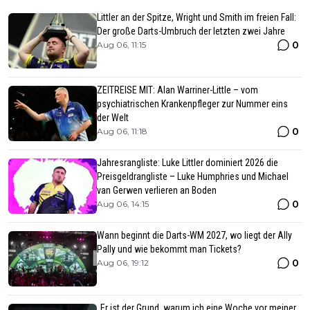
Littler an der Spitze, Wright und Smith im freien Fall:
Der große Darts-Umbruch der letzten zwei Jahre
0
Aug 06, 11:15
ZEITREISE MIT: Alan Warriner-Little – vom
psychiatrischen Krankenpfleger zur Nummer eins
der Welt
0
Aug 06, 11:18
Jahresrangliste: Luke Littler dominiert 2026 die
Preisgeldrangliste – Luke Humphries und Michael
van Gerwen verlieren an Boden
0
Aug 06, 14:15
Wann beginnt die Darts-WM 2027, wo liegt der Ally
Pally und wie bekommt man Tickets?
0
Aug 06, 19:12
„Er ist der Grund, warum ich eine Woche vor meiner