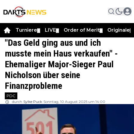
Turniere
LIVE
Order of Merit
Originale
▼
▼
▼
▼
"Das Geld ging aus und ich
musste mein Haus verkaufen" -
Ehemaliger Major-Sieger Paul
Nicholson über seine
Finanzprobleme
PDC
durch
Sylke Puck
Sonntag, 10 August 2025 um 14:00