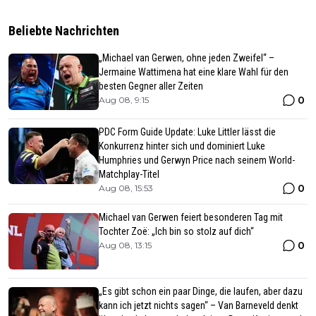
Beliebte Nachrichten
„Michael van Gerwen, ohne jeden Zweifel“ –
Jermaine Wattimena hat eine klare Wahl für den
besten Gegner aller Zeiten
0
Aug 08, 9:15
PDC Form Guide Update: Luke Littler lässt die
Konkurrenz hinter sich und dominiert Luke
Humphries und Gerwyn Price nach seinem World-
Matchplay-Titel
0
Aug 08, 15:53
Michael van Gerwen feiert besonderen Tag mit
Tochter Zoë: „Ich bin so stolz auf dich“
0
Aug 08, 13:15
„Es gibt schon ein paar Dinge, die laufen, aber dazu
kann ich jetzt nichts sagen“ – Van Barneveld denkt