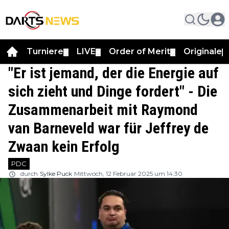
Turniere
LIVE
Order of Merit
Originale
▼
▼
▼
▼
"Er ist jemand, der die Energie auf
sich zieht und Dinge fordert" - Die
Zusammenarbeit mit Raymond
van Barneveld war für Jeffrey de
Zwaan kein Erfolg
PDC
durch
Sylke Puck
Mittwoch, 12 Februar 2025 um 14:30