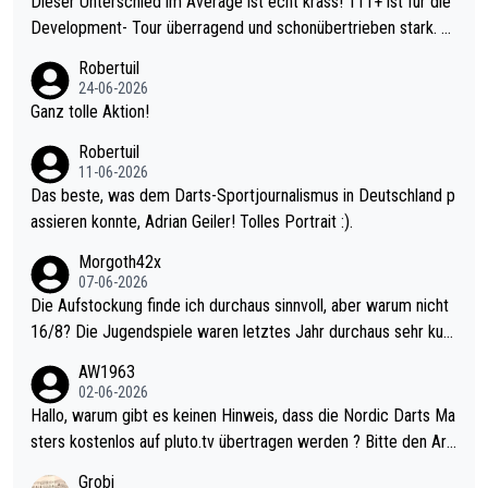
Dieser Unterschied im Average ist echt krass! 111+ ist für die
Development- Tour überragend und schonübertrieben stark. U
nter 60 im Ave dagegen eigentlich schon zu schwach - gerade
Robertuil
mal 40+ erst recht. Da gewinnst keinen Blumentopf - ist ja noc
24-06-2026
h krasser wie ein Pokalspiel eines Kreisligisten vs einem Bund
Ganz tolle Aktion!
esligisten.
Robertuil
11-06-2026
Das beste, was dem Darts-Sportjournalismus in Deutschland p
assieren konnte, Adrian Geiler! Tolles Portrait :).
Morgoth42x
07-06-2026
Die Aufstockung finde ich durchaus sinnvoll, aber warum nicht
16/8? Die Jugendspiele waren letztes Jahr durchaus sehr kurz
weilig und besser anzuschauen, als manch Erwachsenenspiel.
AW1963
Allerdings ist Mitchell Lawrie als Nummer 1 der Welt eh qualifi
02-06-2026
ziert. Somit ändert die automatische Qualifikation des Weltmei
Hallo, warum gibt es keinen Hinweis, dass die Nordic Darts Ma
sters erstmal nichts. Ich denke sie wollen damit für nächstes J
sters kostenlos auf pluto.tv übertragen werden ? Bitte den Arti
ahr vorsorgen, denn da ist er alt genug für die PDC und wird w
kel aktualisieren, danke!
Grobi