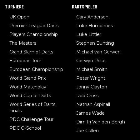
TURNIERE
DARTSPIELER
UK Open
Gary Anderson
Premier League Darts
Luke Humphries
Players Championship
Luke Littler
The Masters
Stephen Bunting
Grand Slam of Darts
Michael van Gerwen
European Tour
Gerwyn Price
European Championship
Michael Smith
World Grand Prix
Peter Wright
World Matchplay
Jonny Clayton
World Cup of Darts
Rob Cross
World Series of Darts
Nathan Aspinall
Finals
James Wade
PDC Challenge Tour
Dimitri Van den Bergh
PDC Q-School
Joe Cullen