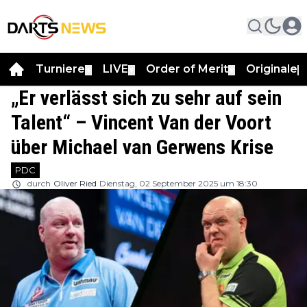
Turniere
LIVE
Order of Merit
Originale
▼
▼
▼
▼
„Er verlässt sich zu sehr auf sein
Talent“ – Vincent Van der Voort
über Michael van Gerwens Krise
PDC
durch
Oliver Ried
Dienstag, 02 September 2025 um 18:30