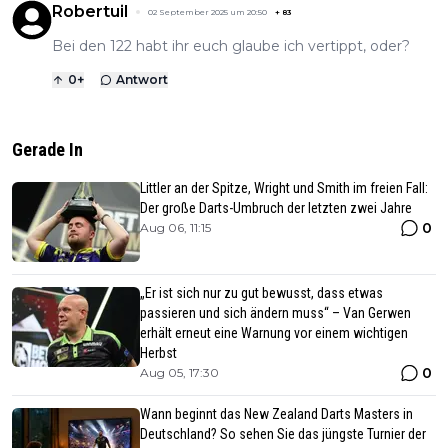
Robertuil
02 September 2025 um 20:50
+
83
Bei den 122 habt ihr euch glaube ich vertippt, oder?
0
+
Antwort
Gerade In
Littler an der Spitze, Wright und Smith im freien Fall:
Der große Darts-Umbruch der letzten zwei Jahre
0
Aug 06, 11:15
„Er ist sich nur zu gut bewusst, dass etwas
passieren und sich ändern muss“ – Van Gerwen
erhält erneut eine Warnung vor einem wichtigen
Herbst
0
Aug 05, 17:30
Wann beginnt das New Zealand Darts Masters in
Deutschland? So sehen Sie das jüngste Turnier der