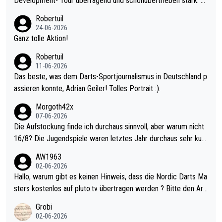
Development- Tour überragend und schonübertrieben stark. U
nter 60 im Ave dagegen eigentlich schon zu schwach - gerade
Robertuil
mal 40+ erst recht. Da gewinnst keinen Blumentopf - ist ja noc
24-06-2026
h krasser wie ein Pokalspiel eines Kreisligisten vs einem Bund
Ganz tolle Aktion!
esligisten.
Robertuil
11-06-2026
Das beste, was dem Darts-Sportjournalismus in Deutschland p
assieren konnte, Adrian Geiler! Tolles Portrait :).
Morgoth42x
07-06-2026
Die Aufstockung finde ich durchaus sinnvoll, aber warum nicht
16/8? Die Jugendspiele waren letztes Jahr durchaus sehr kurz
weilig und besser anzuschauen, als manch Erwachsenenspiel.
AW1963
Allerdings ist Mitchell Lawrie als Nummer 1 der Welt eh qualifi
02-06-2026
ziert. Somit ändert die automatische Qualifikation des Weltmei
Hallo, warum gibt es keinen Hinweis, dass die Nordic Darts Ma
sters erstmal nichts. Ich denke sie wollen damit für nächstes J
sters kostenlos auf pluto.tv übertragen werden ? Bitte den Arti
ahr vorsorgen, denn da ist er alt genug für die PDC und wird w
kel aktualisieren, danke!
Grobi
ohl wenig WDF Turniere spielen. Dies war bei Archie Self letzt
02-06-2026
es Jahr der Fall. Er musste als amtierender Weltmeister durch