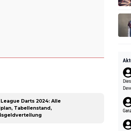
Akt
Diese
Deve
nter 60 im
League Darts 2024: Alle
e mal 40+ er
plan, Tabellenstand,
och krasser wie ein Po
Ganz
isgeldverteilung
ndes