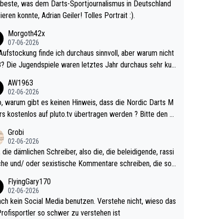
beste, was dem Darts-Sportjournalismus in Deutschland
ieren konnte, Adrian Geiler! Tolles Portrait :).
Morgoth42x
07-06-2026
Aufstockung finde ich durchaus sinnvoll, aber warum nicht
r durchaus sehr kur
lig und besser anzuschauen, als manch Erwachsenenspie
AW1963
02-06-2026
ert. Somit ändert die automatische Qualifikation des Weltm
e Nordic Darts M
mal nichts. Ich denke sie wollen damit für nächste
rs kostenlos auf pluto.tv übertragen werden ? Bitte den A
hr vorsorgen, denn da ist er alt genug für die PDC und wir
el aktualisieren, danke!
Grobi
hl wenig WDF Turniere spielen. Dies war bei Archie Self l
02-06-2026
es Jahr der Fall. Er musste als amtierender Weltmeister d
 die dämlichen Schreiber, also die, die beleidigende, rassi
 den Qualifier und ich glaube kaum, dass Mitchel sich das
che und/ oder sexistische Kommentare schreiben, die soll
Vegas) antun würde, wenn er doch eigentlich die PDC-WM
das einfach mal bleiben lassen. Sollten besser mal ihr eige
FlyingGary170
iel hat.
Leben in den Griff kriegen. Nur eins wundert mich: Luke Li
02-06-2026
r war doch neulich erst derjenige, der über Social Media G
ach kein Social Media benutzen. Verstehe nicht, wieso das
rovoziert hat. Und Littlers Mutter schießt öfters mal gege
Profisportler so schwer zu verstehen ist