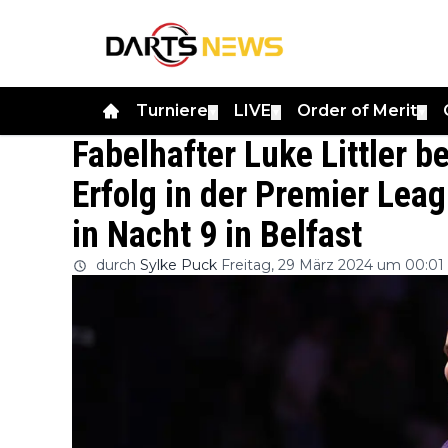
Turniere
LIVE
Order of Merit
▼
▼
▼
Fabelhafter Luke Littler 
Erfolg in der Premier Lea
in Nacht 9 in Belfast
durch
Sylke Puck
Freitag, 29 März 2024 um 00:01