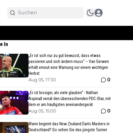
e In
„Er ist sich nur zu gut bewusst, dass etwas
passieren und sich ändern muss“ – Van Gerwen
erhält erneut eine Warnung vor einem wichtigen
Herbst
0
Aug 05, 17:30
„Er ist bissiger, als viele glauben“ - Nathan
Aspinall verrät den überraschenden PDC-Star, mit
dem er am häufigsten aneinandergerät
0
Aug 05, 15:00
Wann beginnt das New Zealand Darts Masters in
Deutschland? So sehen Sie das jüngste Turnier