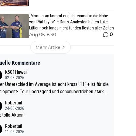
„Momentan kommt er nicht einmal in die Nähe
von Phil Taylor“ – Darts-Analysten halten Luke
Littler noch lange nicht für den Besten aller Zeiten
0
Aug 06, 8:30
Mehr Artikel
uelle Kommentare
K501Hawaii
02-08-2026
r Unterschied im Average ist echt krass! 111+ ist für die
lopment- Tour überragend und schonübertrieben stark. U
 Ave dagegen eigentlich schon zu schwach - gerad
Robertuil
st recht. Da gewinnst keinen Blumentopf - ist ja n
24-06-2026
kalspiel eines Kreisligisten vs einem Bu
 tolle Aktion!
ligisten.
Robertuil
11-06-2026