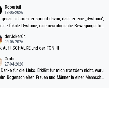
cardo Pietreczko auf Social Media. Hmmmm. Finde den F
Robertuil
r!
18-05-2026
e genau hinhören: er spricht davon, dass er eine „dystonia“,
 eine fokale Dystonie, eine neurologische Bewegungsstör
 bei der unkontrolliert Bewegungen und Krämpfe erzeugt
derJoker04
en, im Arm hat. Und, dass Medikamente ihm helfen! Ich gl
09-05-2026
 immer noch, dass sehr viele der Dartits-Fälle fälschlich p
k Auf ! SCHALKE und der FCN !!!
ologisiert werden und eigentlich fokale Dystonien sind. Un
Grobi
ese könnten teils wirksam behandelt werden! Dafür müsst
27-04-2026
n nur zum Neurologen und nicht zum Mentaltrainer gehe
 Danke für die Links. Erklärt für mich trotzdem nicht, waru
im Bogenschießen Frauen und Männer in einer Mannscha
pielen. Und beim Dressurreiten sind ebenfalls Frauen und
er in einer Mannschaft und das, obwohl hier auch eine Kö
lichkeit vorausgesetzt ist. Gilt sogar bei den olympischen
n! Der Podcast "Tops Tops Tops" (Folgen 70 und 72) b
äftigt sich ausführlich, sachlich und absolut nachvollziehb
it dem Thema.