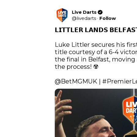
Live Darts
@
livedarts
·
Follow
𝗟𝗜𝗧𝗧𝗟𝗘𝗥 𝗟𝗔𝗡𝗗𝗦 𝗕𝗘𝗟𝗙𝗔𝗦
Luke Littler secures his fi
title courtesy of a 6-4 victo
the final in Belfast, moving 
the process! ☢️

@BetMGMUK
 | 
#PremierL