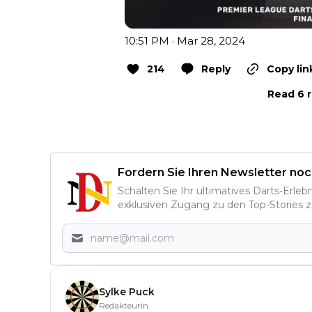
10:51 PM · Mar 28, 2024
214
Reply
Copy lin
Read 6 r
Fordern Sie Ihren Newsletter noc
Schalten Sie Ihr ultimatives Darts-Erleb
exklusiven Zugang zu den Top-Stories z
Sylke Puck
Redakteurin