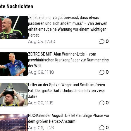
bte Nachrichten
„Er ist sich nur zu gut bewusst, dass etwas
passieren und sich ändern muss“ – Van Gerwen
erhält erneut eine Warnung vor einem wichtigen
Herbst
0
Aug 05, 17:30
ZEITREISE MIT: Alan Warriner-Little – vom
psychiatrischen Krankenpfleger zur Nummer eins
der Welt
0
Aug 06, 11:18
Littler an der Spitze, Wright und Smith im freien
Fall: Der große Darts-Umbruch der letzten zwei
Jahre
0
Aug 06, 11:15
PDC-Kalender August: Die letzte ruhige Phase vor
dem großen Herbst-Ansturm
0
Aug 06, 11:23