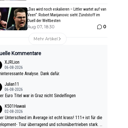
„Das wird noch eskalieren – Littler wartet auf van
Veen“: Robert Marijanovic sieht Zündstoff im
Duell der Weltbesten
0
Aug 07, 18:30
Mehr Artikel
uelle Kommentare
XJRLion
06-08-2026
interessante Analyse. Dank dafür.
Julian11
06-08-2026
ter Euro Titel war in Graz nicht Sindelfingen
K501Hawaii
02-08-2026
r Unterschied im Average ist echt krass! 111+ ist für die
lopment- Tour überragend und schonübertrieben stark. U