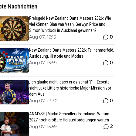
bte Nachrichten
Preisgeld New Zealand Darts Masters 2026: Wie
viel können Gian van Veen, Gerwyn Price und
Simon Whitlock in Auckland gewinnen?
0
Aug 07, 16:15
New Zealand Darts Masters 2026: Teilnehmerfeld,
Auslosung, Historie und Modus
0
Aug 07, 13:59
„Ich glaube nicht, dass er es schafft“ – Experte
sieht Luke Littlers historische Major-Mission vor
dem Aus
0
Aug 07, 17:30
ANALYSE | Martin Schindlers Formkrise: Warum
2027 noch größere Herausforderungen warten
2
Aug 07, 13:59