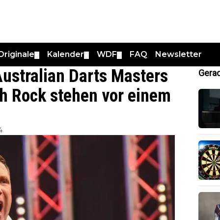
Originale
Kalender
WDF
FAQ
Newsletter
▼
▼
▼
ustralian Darts Masters
Gerad
sh Rock stehen vor einem
4