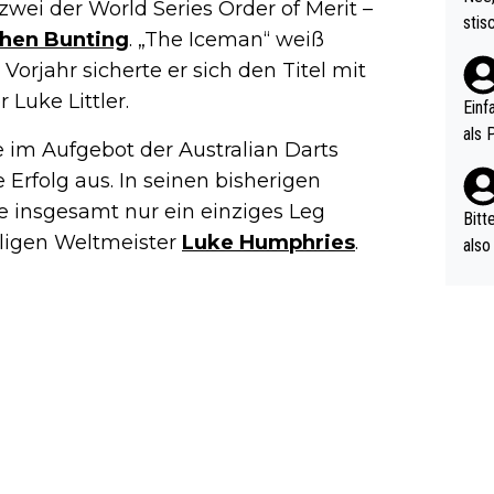
 zwei der World Series Order of Merit –
urch
stis
hen Bunting
. „The Iceman“ weiß
(in 
ten 
als Z
Vorjahr sicherte er sich den Titel mit
nes 
Luke Littler.
ttle
Einf
vV p
als 
e im Aufgebot der Australian Darts
n Ri
 Erfolg aus. In seinen bisherigen
ehle
 insgesamt nur ein einziges Leg
Bitt
ligen Weltmeister
Luke Humphries
.
also
ung,
werd
aube
sych
d di
e ma
n…