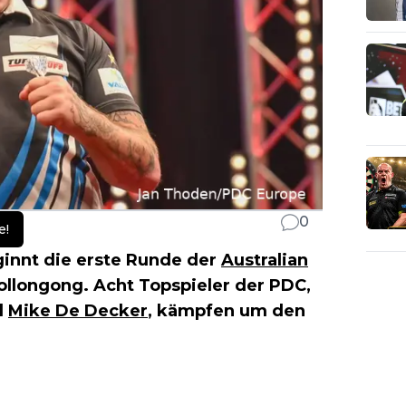
0
e!
innt die erste Runde der
Australian
llongong. Acht Topspieler der PDC,
d
Mike De Decker
, kämpfen um den