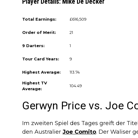
Player Details: Mike De Decker
Total Earnings:
£616,509
Order of Merit:
21
9 Darters:
1
Tour Card Years:
9
Highest Average:
113.74
Highest TV
104.49
Average:
Gerwyn Price vs. Joe C
Im zweiten Spiel des Tages greift der Titel
den Australier
Joe Comito
. Der Waliser g