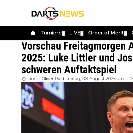
Turniere
LIVE
Order of Merit
▼
▼
▼
Vorschau Freitagmorgen A
2025: Luke Littler und Jo
schweren Auftaktspiel
durch
Oliver Ried
Freitag, 08 August 2025 um 11:2