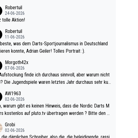
 Ave dagegen eigentlich schon zu schwach - gerad
Robertuil
st recht. Da gewinnst keinen Blumentopf - ist ja n
24-06-2026
kalspiel eines Kreisligisten vs einem Bu
 tolle Aktion!
ligisten.
Robertuil
11-06-2026
beste, was dem Darts-Sportjournalismus in Deutschland
ieren konnte, Adrian Geiler! Tolles Portrait :).
Morgoth42x
07-06-2026
Aufstockung finde ich durchaus sinnvoll, aber warum nicht
r durchaus sehr kur
lig und besser anzuschauen, als manch Erwachsenenspie
AW1963
02-06-2026
ert. Somit ändert die automatische Qualifikation des Weltm
e Nordic Darts M
mal nichts. Ich denke sie wollen damit für nächste
rs kostenlos auf pluto.tv übertragen werden ? Bitte den A
hr vorsorgen, denn da ist er alt genug für die PDC und wir
el aktualisieren, danke!
Grobi
hl wenig WDF Turniere spielen. Dies war bei Archie Self l
02-06-2026
es Jahr der Fall. Er musste als amtierender Weltmeister d
 die dämlichen Schreiber, also die, die beleidigende, rassi