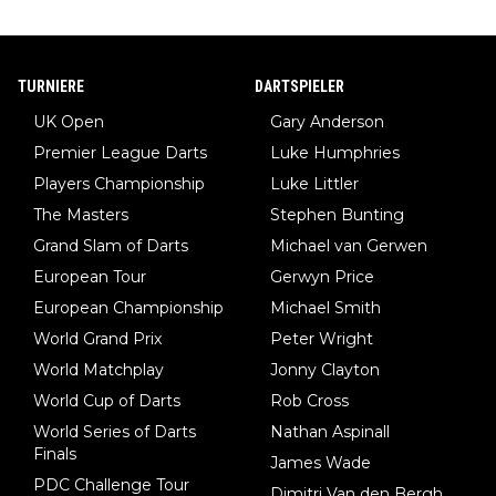
TURNIERE
DARTSPIELER
UK Open
Gary Anderson
Premier League Darts
Luke Humphries
Players Championship
Luke Littler
The Masters
Stephen Bunting
Grand Slam of Darts
Michael van Gerwen
European Tour
Gerwyn Price
European Championship
Michael Smith
World Grand Prix
Peter Wright
World Matchplay
Jonny Clayton
World Cup of Darts
Rob Cross
World Series of Darts
Nathan Aspinall
Finals
James Wade
PDC Challenge Tour
Dimitri Van den Bergh