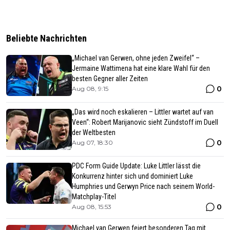
Beliebte Nachrichten
„Michael van Gerwen, ohne jeden Zweifel“ –
Jermaine Wattimena hat eine klare Wahl für den
besten Gegner aller Zeiten
0
Aug 08, 9:15
„Das wird noch eskalieren – Littler wartet auf van
Veen“: Robert Marijanovic sieht Zündstoff im Duell
der Weltbesten
0
Aug 07, 18:30
PDC Form Guide Update: Luke Littler lässt die
Konkurrenz hinter sich und dominiert Luke
Humphries und Gerwyn Price nach seinem World-
Matchplay-Titel
0
Aug 08, 15:53
Michael van Gerwen feiert besonderen Tag mit