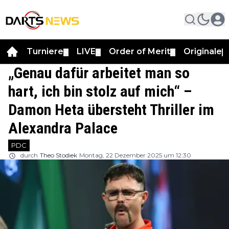
Turniere
LIVE
Order of Merit
Originale
▼
▼
▼
▼
„Genau dafür arbeitet man so
hart, ich bin stolz auf mich“ –
Damon Heta übersteht Thriller im
Alexandra Palace
PDC
durch
Theo Stodiek
Montag, 22 Dezember 2025 um 12:30