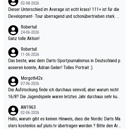
02-08-2026
Dieser Unterschied im Average ist echt krass! 111+ ist für die
Development- Tour überragend und schonübertrieben stark. U
nter 60 im Ave dagegen eigentlich schon zu schwach - gerade
Robertuil
mal 40+ erst recht. Da gewinnst keinen Blumentopf - ist ja noc
24-06-2026
h krasser wie ein Pokalspiel eines Kreisligisten vs einem Bund
Ganz tolle Aktion!
esligisten.
Robertuil
11-06-2026
Das beste, was dem Darts-Sportjournalismus in Deutschland p
assieren konnte, Adrian Geiler! Tolles Portrait :).
Morgoth42x
07-06-2026
Die Aufstockung finde ich durchaus sinnvoll, aber warum nicht
16/8? Die Jugendspiele waren letztes Jahr durchaus sehr kurz
weilig und besser anzuschauen, als manch Erwachsenenspiel.
AW1963
Allerdings ist Mitchell Lawrie als Nummer 1 der Welt eh qualifi
02-06-2026
ziert. Somit ändert die automatische Qualifikation des Weltmei
Hallo, warum gibt es keinen Hinweis, dass die Nordic Darts Ma
sters erstmal nichts. Ich denke sie wollen damit für nächstes J
sters kostenlos auf pluto.tv übertragen werden ? Bitte den Arti