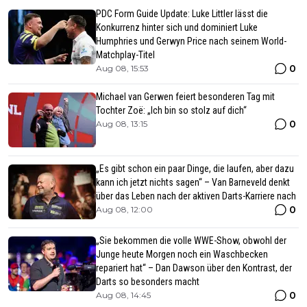
PDC Form Guide Update: Luke Littler lässt die
Konkurrenz hinter sich und dominiert Luke
Humphries und Gerwyn Price nach seinem World-
Matchplay-Titel
0
Aug 08, 15:53
Michael van Gerwen feiert besonderen Tag mit
Tochter Zoë: „Ich bin so stolz auf dich“
0
Aug 08, 13:15
„Es gibt schon ein paar Dinge, die laufen, aber dazu
kann ich jetzt nichts sagen“ – Van Barneveld denkt
über das Leben nach der aktiven Darts-Karriere nach
0
Aug 08, 12:00
„Sie bekommen die volle WWE-Show, obwohl der
Junge heute Morgen noch ein Waschbecken
repariert hat“ – Dan Dawson über den Kontrast, der
Darts so besonders macht
0
Aug 08, 14:45