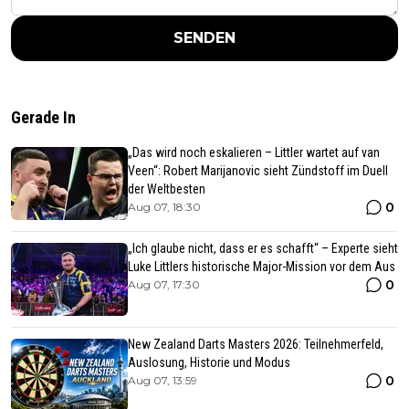
SENDEN
Gerade In
„Das wird noch eskalieren – Littler wartet auf van
Veen“: Robert Marijanovic sieht Zündstoff im Duell
der Weltbesten
0
Aug 07, 18:30
„Ich glaube nicht, dass er es schafft“ – Experte sieht
Luke Littlers historische Major-Mission vor dem Aus
0
Aug 07, 17:30
New Zealand Darts Masters 2026: Teilnehmerfeld,
Auslosung, Historie und Modus
0
Aug 07, 13:59