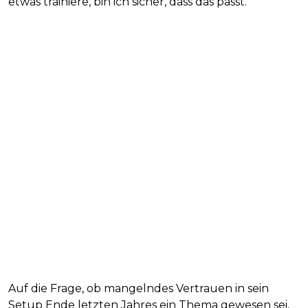
etwas trainiere, bin ich sicher, dass das passt.“
Auf die Frage, ob mangelndes Vertrauen in sein
Setup Ende letzten Jahres ein Thema gewesen sei,