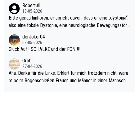
Robertuil
18-05-2026
Bitte genau hinhören: er spricht davon, dass er eine „dystonia“,
also eine fokale Dystonie, eine neurologische Bewegungsstöru
ng, bei der unkontrolliert Bewegungen und Krämpfe erzeugt w
derJoker04
erden, im Arm hat. Und, dass Medikamente ihm helfen! Ich glau
09-05-2026
be immer noch, dass sehr viele der Dartits-Fälle fälschlich psy
Glück Auf ! SCHALKE und der FCN !!!
chologisiert werden und eigentlich fokale Dystonien sind. Und
Grobi
diese könnten teils wirksam behandelt werden! Dafür müsste
27-04-2026
man nur zum Neurologen und nicht zum Mentaltrainer gehen…
Aha. Danke für die Links. Erklärt für mich trotzdem nicht, waru
m beim Bogenschießen Frauen und Männer in einer Mannschaf
t spielen. Und beim Dressurreiten sind ebenfalls Frauen und Mä
nner in einer Mannschaft und das, obwohl hier auch eine Körpe
rlichkeit vorausgesetzt ist. Gilt sogar bei den olympischen Spie
len! Der Podcast "Tops Tops Tops" (Folgen 70 und 72) beschä
ftigt sich ausführlich, sachlich und absolut nachvollziehbar mit
dem Thema.