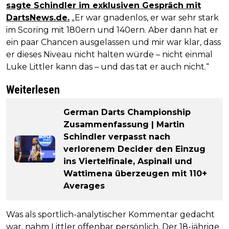
sagte Schindler im exklusiven Gespräch mit
DartsNews.de.
„Er war gnadenlos, er war sehr stark
im Scoring mit 180ern und 140ern. Aber dann hat er
ein paar Chancen ausgelassen und mir war klar, dass
er dieses Niveau nicht halten würde – nicht einmal
Luke Littler kann das – und das tat er auch nicht.“
Weiterlesen
German Darts Championship
Zusammenfassung | Martin
Schindler verpasst nach
verlorenem Decider den Einzug
ins Viertelfinale, Aspinall und
Wattimena überzeugen mit 110+
Averages
Was als sportlich-analytischer Kommentar gedacht
war, nahm Littler offenbar persönlich. Der 18-jährige