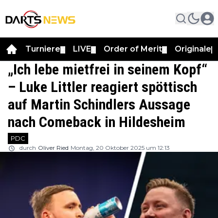
Turniere
LIVE
Order of Merit
Originale
▼
▼
▼
▼
„Ich lebe mietfrei in seinem Kopf“
– Luke Littler reagiert spöttisch
auf Martin Schindlers Aussage
nach Comeback in Hildesheim
PDC
durch
Oliver Ried
Montag, 20 Oktober 2025 um 12:13