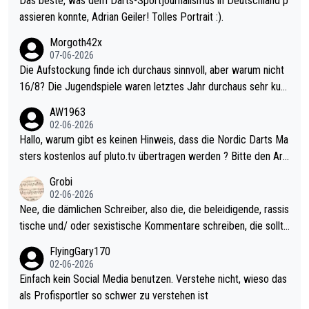
Das beste, was dem Darts-Sportjournalismus in Deutschland p
assieren konnte, Adrian Geiler! Tolles Portrait :).
Morgoth42x
07-06-2026
Die Aufstockung finde ich durchaus sinnvoll, aber warum nicht
16/8? Die Jugendspiele waren letztes Jahr durchaus sehr kurz
weilig und besser anzuschauen, als manch Erwachsenenspiel.
AW1963
Allerdings ist Mitchell Lawrie als Nummer 1 der Welt eh qualifi
02-06-2026
ziert. Somit ändert die automatische Qualifikation des Weltmei
Hallo, warum gibt es keinen Hinweis, dass die Nordic Darts Ma
sters erstmal nichts. Ich denke sie wollen damit für nächstes J
sters kostenlos auf pluto.tv übertragen werden ? Bitte den Arti
ahr vorsorgen, denn da ist er alt genug für die PDC und wird w
kel aktualisieren, danke!
Grobi
ohl wenig WDF Turniere spielen. Dies war bei Archie Self letzt
02-06-2026
es Jahr der Fall. Er musste als amtierender Weltmeister durch
Nee, die dämlichen Schreiber, also die, die beleidigende, rassis
den Qualifier und ich glaube kaum, dass Mitchel sich das (in Ve
tische und/ oder sexistische Kommentare schreiben, die sollte
gas) antun würde, wenn er doch eigentlich die PDC-WM als Zi
n das einfach mal bleiben lassen. Sollten besser mal ihr eigene
FlyingGary170
el hat.
s Leben in den Griff kriegen. Nur eins wundert mich: Luke Little
02-06-2026
r war doch neulich erst derjenige, der über Social Media GvV p
Einfach kein Social Media benutzen. Verstehe nicht, wieso das
rovoziert hat. Und Littlers Mutter schießt öfters mal gegen Ric
als Profisportler so schwer zu verstehen ist
ardo Pietreczko auf Social Media. Hmmmm. Finde den Fehler!