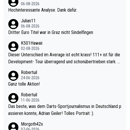
06-08-2026
Hochinteressante Analyse. Dank dafür.
Julian11
06-08-2026
Dritter Euro Titel war in Graz nicht Sindelfingen
K501Hawaii
02-08-2026
Dieser Unterschied im Average ist echt krass! 111+ ist für die
Development- Tour überragend und schonübertrieben stark. U
nter 60 im Ave dagegen eigentlich schon zu schwach - gerade
Robertuil
mal 40+ erst recht. Da gewinnst keinen Blumentopf - ist ja noc
24-06-2026
h krasser wie ein Pokalspiel eines Kreisligisten vs einem Bund
Ganz tolle Aktion!
esligisten.
Robertuil
11-06-2026
Das beste, was dem Darts-Sportjournalismus in Deutschland p
assieren konnte, Adrian Geiler! Tolles Portrait :).
Morgoth42x
07-06-2026