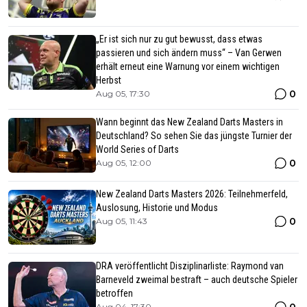
„Er ist sich nur zu gut bewusst, dass etwas
passieren und sich ändern muss“ – Van Gerwen
erhält erneut eine Warnung vor einem wichtigen
Herbst
0
Aug 05, 17:30
Wann beginnt das New Zealand Darts Masters in
Deutschland? So sehen Sie das jüngste Turnier der
World Series of Darts
0
Aug 05, 12:00
New Zealand Darts Masters 2026: Teilnehmerfeld,
Auslosung, Historie und Modus
0
Aug 05, 11:43
DRA veröffentlicht Disziplinarliste: Raymond van
Barneveld zweimal bestraft – auch deutsche Spieler
betroffen
Aug 04, 17:30