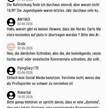
Die Aufstockung finde ich durchaus sinnvoll, aber warum nicht
16/8? Die Jugendspiele waren letztes Jahr durchaus sehr kurz
weilig und besser anzuschauen, als manch Erwachsenenspiel.
AW1963
Allerdings ist Mitchell Lawrie als Nummer 1 der Welt eh qualifi
02-06-2026
ziert. Somit ändert die automatische Qualifikation des Weltmei
Hallo, warum gibt es keinen Hinweis, dass die Nordic Darts Ma
sters erstmal nichts. Ich denke sie wollen damit für nächstes J
sters kostenlos auf pluto.tv übertragen werden ? Bitte den Arti
ahr vorsorgen, denn da ist er alt genug für die PDC und wird w
kel aktualisieren, danke!
Grobi
ohl wenig WDF Turniere spielen. Dies war bei Archie Self letzt
02-06-2026
es Jahr der Fall. Er musste als amtierender Weltmeister durch
Nee, die dämlichen Schreiber, also die, die beleidigende, rassis
den Qualifier und ich glaube kaum, dass Mitchel sich das (in Ve
tische und/ oder sexistische Kommentare schreiben, die sollte
gas) antun würde, wenn er doch eigentlich die PDC-WM als Zi
n das einfach mal bleiben lassen. Sollten besser mal ihr eigene
FlyingGary170
el hat.
s Leben in den Griff kriegen. Nur eins wundert mich: Luke Little
02-06-2026
r war doch neulich erst derjenige, der über Social Media GvV p
Einfach kein Social Media benutzen. Verstehe nicht, wieso das
rovoziert hat. Und Littlers Mutter schießt öfters mal gegen Ric
als Profisportler so schwer zu verstehen ist
ardo Pietreczko auf Social Media. Hmmmm. Finde den Fehler!
Robertuil
18-05-2026
Bitte genau hinhören: er spricht davon, dass er eine „dystonia“,
also eine fokale Dystonie, eine neurologische Bewegungsstöru