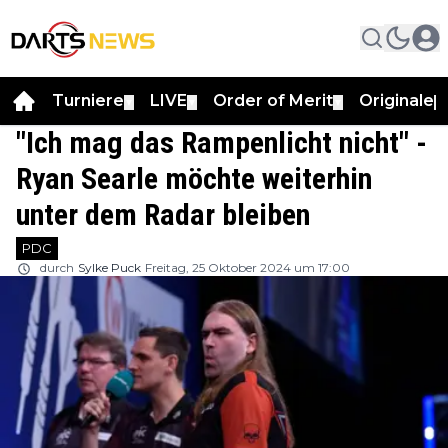
Turniere
LIVE
Order of Merit
Originale
▼
▼
▼
▼
"Ich mag das Rampenlicht nicht" -
Ryan Searle möchte weiterhin
unter dem Radar bleiben
PDC
durch
Sylke Puck
Freitag, 25 Oktober 2024 um 17:00