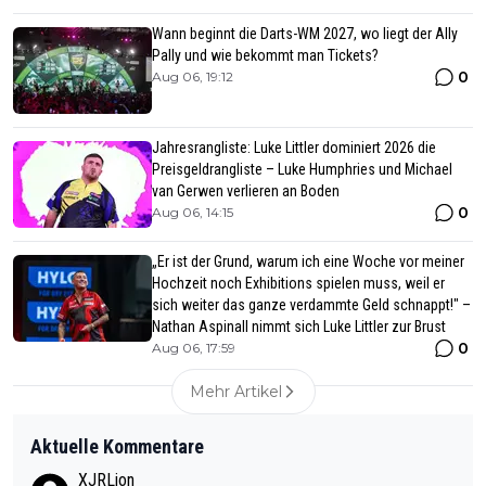
Wann beginnt die Darts-WM 2027, wo liegt der Ally
Pally und wie bekommt man Tickets?
0
Aug 06, 19:12
Jahresrangliste: Luke Littler dominiert 2026 die
Preisgeldrangliste – Luke Humphries und Michael
van Gerwen verlieren an Boden
0
Aug 06, 14:15
„Er ist der Grund, warum ich eine Woche vor meiner
Hochzeit noch Exhibitions spielen muss, weil er
sich weiter das ganze verdammte Geld schnappt!" –
Nathan Aspinall nimmt sich Luke Littler zur Brust
0
Aug 06, 17:59
Mehr Artikel
Aktuelle Kommentare
XJRLion