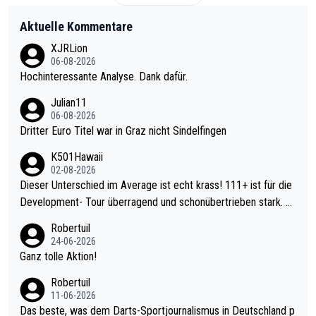
Aktuelle Kommentare
XJRLion
06-08-2026
Hochinteressante Analyse. Dank dafür.
Julian11
06-08-2026
Dritter Euro Titel war in Graz nicht Sindelfingen
K501Hawaii
02-08-2026
Dieser Unterschied im Average ist echt krass! 111+ ist für die
Development- Tour überragend und schonübertrieben stark. U
nter 60 im Ave dagegen eigentlich schon zu schwach - gerade
Robertuil
mal 40+ erst recht. Da gewinnst keinen Blumentopf - ist ja noc
24-06-2026
h krasser wie ein Pokalspiel eines Kreisligisten vs einem Bund
Ganz tolle Aktion!
esligisten.
Robertuil
11-06-2026
Das beste, was dem Darts-Sportjournalismus in Deutschland p