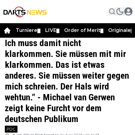
Turniere
LIVE
Order of Merit
Originale
▼
▼
▼
▼
Ich muss damit nicht
klarkommen. Sie müssen mit mir
klarkommen. Das ist etwas
anderes. Sie müssen weiter gegen
mich schreien. Der Hals wird
wehtun.“ - Michael van Gerwen
zeigt keine Furcht vor dem
deutschen Publikum
PDC
durch
Oliver Ried
Sonntag, 14 Juni 2026 um 14:23