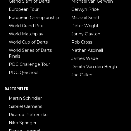
Grand Slam of Darts
Michael van Gerwen
European Tour
Gerwyn Price
European Championship
Michael Smith
World Grand Prix
Peter Wright
World Matchplay
Jonny Clayton
World Cup of Darts
Rob Cross
World Series of Darts
Nathan Aspinall
Finals
James Wade
PDC Challenge Tour
Dimitri Van den Bergh
PDC Q-School
Joe Cullen
DARTSPIELER
Martin Schindler
Gabriel Clemens
Ricardo Pietreczko
Niko Springer
Florian Hempel