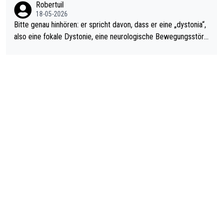
Robertuil
18-05-2026
Bitte genau hinhören: er spricht davon, dass er eine „dystonia“,
also eine fokale Dystonie, eine neurologische Bewegungsstöru
ng, bei der unkontrolliert Bewegungen und Krämpfe erzeugt w
erden, im Arm hat. Und, dass Medikamente ihm helfen! Ich glau
be immer noch, dass sehr viele der Dartits-Fälle fälschlich psy
chologisiert werden und eigentlich fokale Dystonien sind. Und
diese könnten teils wirksam behandelt werden! Dafür müsste
man nur zum Neurologen und nicht zum Mentaltrainer gehen…