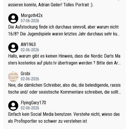
assieren konnte, Adrian Geiler! Tolles Portrait :).
Morgoth42x
07-06-2026
Die Aufstockung finde ich durchaus sinnvoll, aber warum nicht
16/8? Die Jugendspiele waren letztes Jahr durchaus sehr kurz
weilig und besser anzuschauen, als manch Erwachsenenspiel.
AW1963
Allerdings ist Mitchell Lawrie als Nummer 1 der Welt eh qualifi
02-06-2026
ziert. Somit ändert die automatische Qualifikation des Weltmei
Hallo, warum gibt es keinen Hinweis, dass die Nordic Darts Ma
sters erstmal nichts. Ich denke sie wollen damit für nächstes J
sters kostenlos auf pluto.tv übertragen werden ? Bitte den Arti
ahr vorsorgen, denn da ist er alt genug für die PDC und wird w
kel aktualisieren, danke!
Grobi
ohl wenig WDF Turniere spielen. Dies war bei Archie Self letzt
02-06-2026
es Jahr der Fall. Er musste als amtierender Weltmeister durch
Nee, die dämlichen Schreiber, also die, die beleidigende, rassis
den Qualifier und ich glaube kaum, dass Mitchel sich das (in Ve
tische und/ oder sexistische Kommentare schreiben, die sollte
gas) antun würde, wenn er doch eigentlich die PDC-WM als Zi
n das einfach mal bleiben lassen. Sollten besser mal ihr eigene
FlyingGary170
el hat.
s Leben in den Griff kriegen. Nur eins wundert mich: Luke Little
02-06-2026
r war doch neulich erst derjenige, der über Social Media GvV p
Einfach kein Social Media benutzen. Verstehe nicht, wieso das
rovoziert hat. Und Littlers Mutter schießt öfters mal gegen Ric
als Profisportler so schwer zu verstehen ist
ardo Pietreczko auf Social Media. Hmmmm. Finde den Fehler!