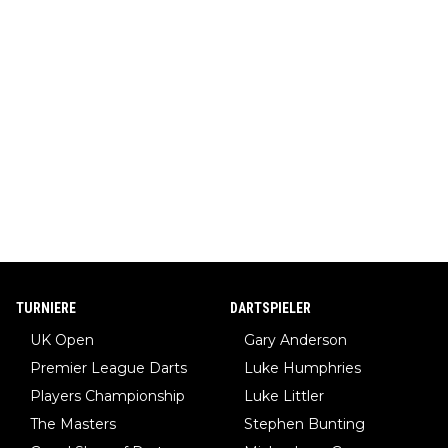
TURNIERE
DARTSPIELER
UK Open
Gary Anderson
Premier League Darts
Luke Humphries
Players Championship
Luke Littler
The Masters
Stephen Bunting