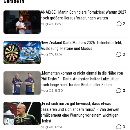
Gerade In
ANALYSE | Martin Schindlers Formkrise: Warum 2027
noch größere Herausforderungen warten
2
Aug 07, 13:59
New Zealand Darts Masters 2026: Teilnehmerfeld,
Auslosung, Historie und Modus
0
Aug 07, 13:59
„Momentan kommt er nicht einmal in die Nähe von
Phil Taylor“ – Darts-Analysten halten Luke Littler
noch lange nicht für den Besten aller Zeiten
0
Aug 06, 8:30
„Er ist sich nur zu gut bewusst, dass etwas
passieren und sich ändern muss“ – Van Gerwen
erhält erneut eine Warnung vor einem wichtigen
Herbst
0
Aug 05, 17:30