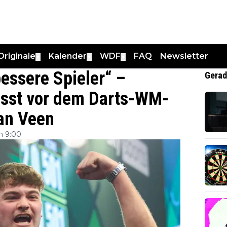
Originale
Kalender
WDF
FAQ
Newsletter
▼
▼
▼
bessere Spieler“ –
Gerad
usst vor dem Darts-WM-
van Veen
m 9:00