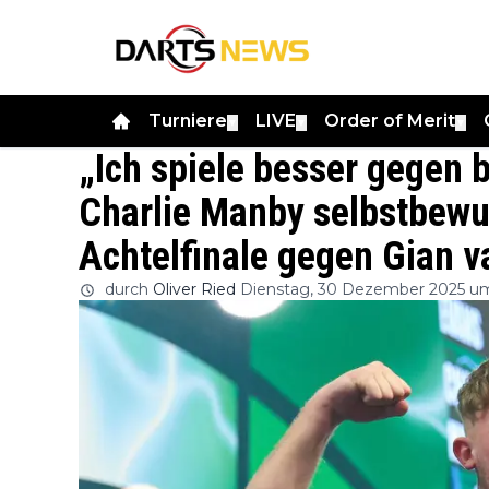
Turniere
LIVE
Order of Merit
▼
▼
▼
„Ich spiele besser gegen 
Charlie Manby selbstbew
Achtelfinale gegen Gian 
durch
Oliver Ried
Dienstag, 30 Dezember 2025 u