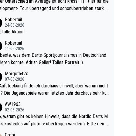
r Unterschied im Average ist echt krass! 111+ ist für die
lopment- Tour überragend und schonübertrieben stark. U
 Ave dagegen eigentlich schon zu schwach - gerad
Robertuil
st recht. Da gewinnst keinen Blumentopf - ist ja n
24-06-2026
kalspiel eines Kreisligisten vs einem Bu
 tolle Aktion!
ligisten.
Robertuil
11-06-2026
beste, was dem Darts-Sportjournalismus in Deutschland
ieren konnte, Adrian Geiler! Tolles Portrait :).
Morgoth42x
07-06-2026
Aufstockung finde ich durchaus sinnvoll, aber warum nicht
r durchaus sehr kur
lig und besser anzuschauen, als manch Erwachsenenspie
AW1963
02-06-2026
ert. Somit ändert die automatische Qualifikation des Weltm
e Nordic Darts M
mal nichts. Ich denke sie wollen damit für nächste
rs kostenlos auf pluto.tv übertragen werden ? Bitte den A
hr vorsorgen, denn da ist er alt genug für die PDC und wir
el aktualisieren, danke!
Grobi