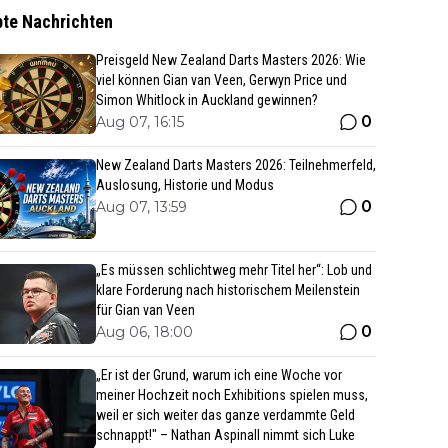
bte Nachrichten
Preisgeld New Zealand Darts Masters 2026: Wie
viel können Gian van Veen, Gerwyn Price und
Simon Whitlock in Auckland gewinnen?
0
Aug 07, 16:15
New Zealand Darts Masters 2026: Teilnehmerfeld,
Auslosung, Historie und Modus
0
Aug 07, 13:59
„Es müssen schlichtweg mehr Titel her“: Lob und
klare Forderung nach historischem Meilenstein
für Gian van Veen
0
Aug 06, 18:00
„Er ist der Grund, warum ich eine Woche vor
meiner Hochzeit noch Exhibitions spielen muss,
weil er sich weiter das ganze verdammte Geld
schnappt!" – Nathan Aspinall nimmt sich Luke