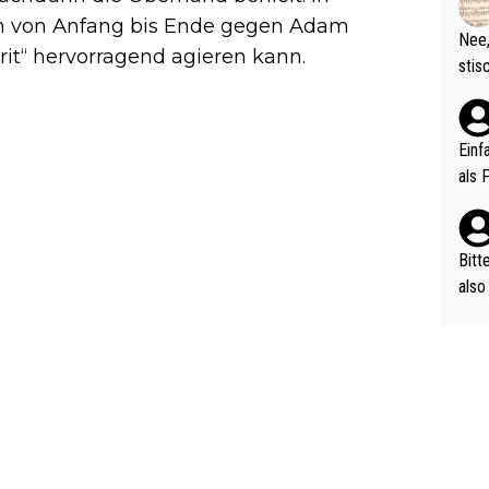
d wo
gen von Anfang bis Ende gegen Adam
etzt
Nee,
urch
rit“ hervorragend agieren kann.
stis
(in 
ten 
als Z
nes 
ttle
Einf
vV p
als 
n Ri
ehle
Bitt
also
ung,
werd
aube
sych
d di
e ma
n…