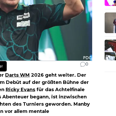
0
e!
er
Darts WM
2026 geht weiter. Der
nem Debüt auf der größten Bühne der
gen
Ricky Evans
für das Achtelfinale
es Abenteuer begann, ist inzwischen
ichten des Turniers geworden. Manby
rn vor allem mentale