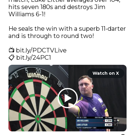
hits seven 180s and destroys Jim 
Williams 6-1! 

He seals the win with a superb 11-darter 
and is through to round two!

📺 
bit.ly/PDCTVLive
📋 
bit.ly/24PC1
Watch on X