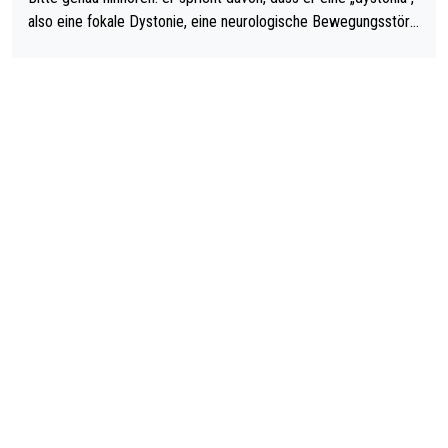
also eine fokale Dystonie, eine neurologische Bewegungsstöru
ng, bei der unkontrolliert Bewegungen und Krämpfe erzeugt w
erden, im Arm hat. Und, dass Medikamente ihm helfen! Ich glau
be immer noch, dass sehr viele der Dartits-Fälle fälschlich psy
chologisiert werden und eigentlich fokale Dystonien sind. Und
diese könnten teils wirksam behandelt werden! Dafür müsste
man nur zum Neurologen und nicht zum Mentaltrainer gehen…