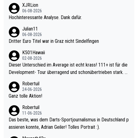
XJRLion
06-08-2026
Hochinteressante Analyse. Dank dafür.
Julian11
06-08-2026
Dritter Euro Titel war in Graz nicht Sindelfingen
K501Hawaii
02-08-2026
Dieser Unterschied im Average ist echt krass! 111+ ist für die
Development- Tour überragend und schonübertrieben stark. U
nter 60 im Ave dagegen eigentlich schon zu schwach - gerade
Robertuil
mal 40+ erst recht. Da gewinnst keinen Blumentopf - ist ja noc
24-06-2026
h krasser wie ein Pokalspiel eines Kreisligisten vs einem Bund
Ganz tolle Aktion!
esligisten.
Robertuil
11-06-2026
Das beste, was dem Darts-Sportjournalismus in Deutschland p
assieren konnte, Adrian Geiler! Tolles Portrait :).