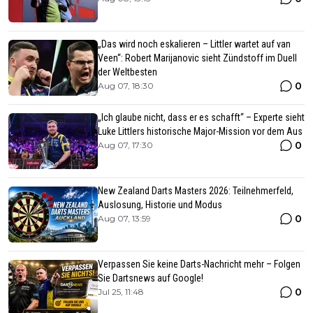
„Das wird noch eskalieren – Littler wartet auf van
Veen“: Robert Marijanovic sieht Zündstoff im Duell
der Weltbesten
0
Aug 07, 18:30
„Ich glaube nicht, dass er es schafft“ – Experte sieht
Luke Littlers historische Major-Mission vor dem Aus
0
Aug 07, 17:30
New Zealand Darts Masters 2026: Teilnehmerfeld,
Auslosung, Historie und Modus
0
Aug 07, 13:59
Verpassen Sie keine Darts-Nachricht mehr – Folgen
Sie Dartsnews auf Google!
0
Jul 25, 11:48