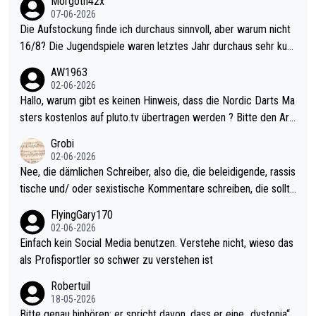
Morgoth42x
07-06-2026
Die Aufstockung finde ich durchaus sinnvoll, aber warum nicht
16/8? Die Jugendspiele waren letztes Jahr durchaus sehr kurz
weilig und besser anzuschauen, als manch Erwachsenenspiel.
AW1963
Allerdings ist Mitchell Lawrie als Nummer 1 der Welt eh qualifi
02-06-2026
ziert. Somit ändert die automatische Qualifikation des Weltmei
Hallo, warum gibt es keinen Hinweis, dass die Nordic Darts Ma
sters erstmal nichts. Ich denke sie wollen damit für nächstes J
sters kostenlos auf pluto.tv übertragen werden ? Bitte den Arti
ahr vorsorgen, denn da ist er alt genug für die PDC und wird w
kel aktualisieren, danke!
Grobi
ohl wenig WDF Turniere spielen. Dies war bei Archie Self letzt
02-06-2026
es Jahr der Fall. Er musste als amtierender Weltmeister durch
Nee, die dämlichen Schreiber, also die, die beleidigende, rassis
den Qualifier und ich glaube kaum, dass Mitchel sich das (in Ve
tische und/ oder sexistische Kommentare schreiben, die sollte
gas) antun würde, wenn er doch eigentlich die PDC-WM als Zi
n das einfach mal bleiben lassen. Sollten besser mal ihr eigene
FlyingGary170
el hat.
s Leben in den Griff kriegen. Nur eins wundert mich: Luke Little
02-06-2026
r war doch neulich erst derjenige, der über Social Media GvV p
Einfach kein Social Media benutzen. Verstehe nicht, wieso das
rovoziert hat. Und Littlers Mutter schießt öfters mal gegen Ric
als Profisportler so schwer zu verstehen ist
ardo Pietreczko auf Social Media. Hmmmm. Finde den Fehler!
Robertuil
18-05-2026
Bitte genau hinhören: er spricht davon, dass er eine „dystonia“,