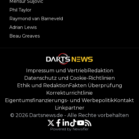
Mensur Suljovic
Phil Taylor
Raymond van Barneveld
Adrian Lewis
Beau Greaves
Impressum und Vertrieb
Redaktion
Datenschutz und Cookie-Richtlinien
Ethik und Redaktion
Fakten Überprüfung
Korrekturrichtlinie
Eigentumsfinanzierungs- und Werbepolitik
Kontakt
Linkpartner
©
2026
Dartsnews.de
-
Alle Rechte vorbehalten
Powered by Newsifier