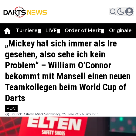
Turniere
LIVE
Order of Merit
Originale
▼
▼
▼
▼
„Mickey hat sich immer als Ire
gesehen, also sehe ich kein
Problem“ – William O’Connor
bekommt mit Mansell einen neuen
Teamkollegen beim World Cup of
Darts
PDC
durch
Oliver Ried
Samstag, 09 Mai 2026 um 12:15