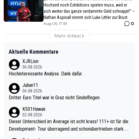
Hochzeit noch Exhibitions spielen muss, weil er
sich weiter das ganze verdammte Geld schnappt!" –
Nathan Aspinall nimmt sich Luke Littler zur Brust
0
Aug 06, 17:59
Mehr Artikel
Aktuelle Kommentare
XJRLion
06-08-2026
Hochinteressante Analyse. Dank dafür.
Julian11
06-08-2026
Dritter Euro Titel war in Graz nicht Sindelfingen
K501Hawaii
02-08-2026
Dieser Unterschied im Average ist echt krass! 111+ ist für die
Development- Tour überragend und schonübertrieben stark. U
nter 60 im Ave dagegen eigentlich schon zu schwach - gerade