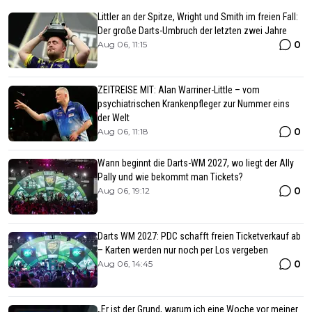
Littler an der Spitze, Wright und Smith im freien Fall:
Der große Darts-Umbruch der letzten zwei Jahre
0
Aug 06, 11:15
ZEITREISE MIT: Alan Warriner-Little – vom
psychiatrischen Krankenpfleger zur Nummer eins
der Welt
0
Aug 06, 11:18
Wann beginnt die Darts-WM 2027, wo liegt der Ally
Pally und wie bekommt man Tickets?
0
Aug 06, 19:12
Darts WM 2027: PDC schafft freien Ticketverkauf ab
– Karten werden nur noch per Los vergeben
0
Aug 06, 14:45
„Er ist der Grund, warum ich eine Woche vor meiner