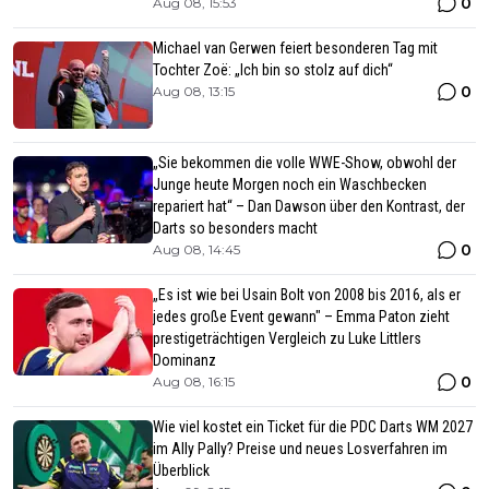
0
Aug 08, 15:53
Michael van Gerwen feiert besonderen Tag mit
Tochter Zoë: „Ich bin so stolz auf dich“
0
Aug 08, 13:15
„Sie bekommen die volle WWE-Show, obwohl der
Junge heute Morgen noch ein Waschbecken
repariert hat“ – Dan Dawson über den Kontrast, der
Darts so besonders macht
0
Aug 08, 14:45
„Es ist wie bei Usain Bolt von 2008 bis 2016, als er
jedes große Event gewann" – Emma Paton zieht
prestigeträchtigen Vergleich zu Luke Littlers
Dominanz
0
Aug 08, 16:15
Wie viel kostet ein Ticket für die PDC Darts WM 2027
im Ally Pally? Preise und neues Losverfahren im
Überblick