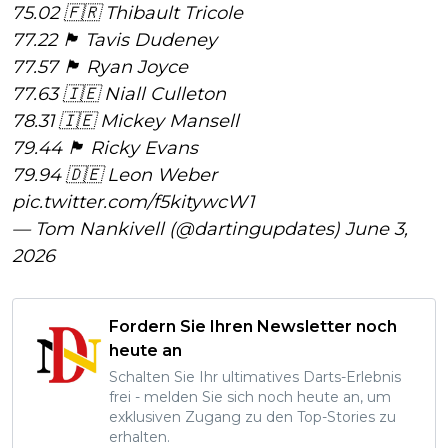
75.02 🇫🇷 Thibault Tricole
77.22 🏴󠁧󠁢󠁥󠁮󠁧󠁿 Tavis Dudeney
77.57 🏴󠁧󠁢󠁥󠁮󠁧󠁿 Ryan Joyce
77.63 🇮🇪 Niall Culleton
78.31 🇮🇪 Mickey Mansell
79.44 🏴󠁧󠁢󠁥󠁮󠁧󠁿 Ricky Evans
79.94 🇩🇪 Leon Weber
pic.twitter.com/f5kitywcW1
— Tom Nankivell (@dartingupdates)
June 3,
2026
Fordern Sie Ihren Newsletter noch
heute an
Schalten Sie Ihr ultimatives Darts-Erlebnis
frei - melden Sie sich noch heute an, um
exklusiven Zugang zu den Top-Stories zu
erhalten.