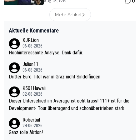
0
Aug 09, 8:15
Mehr Artikel
Aktuelle Kommentare
XJRLion
06-08-2026
Hochinteressante Analyse. Dank dafür.
Julian11
06-08-2026
Dritter Euro Titel war in Graz nicht Sindelfingen
K501Hawaii
02-08-2026
Dieser Unterschied im Average ist echt krass! 111+ ist für die
Development- Tour überragend und schonübertrieben stark. U
nter 60 im Ave dagegen eigentlich schon zu schwach - gerade
Robertuil
mal 40+ erst recht. Da gewinnst keinen Blumentopf - ist ja noc
24-06-2026
h krasser wie ein Pokalspiel eines Kreisligisten vs einem Bund
Ganz tolle Aktion!
esligisten.