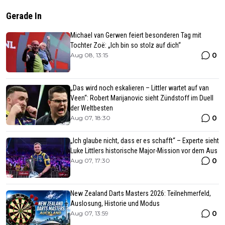
Gerade In
Michael van Gerwen feiert besonderen Tag mit
Tochter Zoë: „Ich bin so stolz auf dich“
0
Aug 08, 13:15
„Das wird noch eskalieren – Littler wartet auf van
Veen“: Robert Marijanovic sieht Zündstoff im Duell
der Weltbesten
0
Aug 07, 18:30
„Ich glaube nicht, dass er es schafft“ – Experte sieht
Luke Littlers historische Major-Mission vor dem Aus
0
Aug 07, 17:30
New Zealand Darts Masters 2026: Teilnehmerfeld,
Auslosung, Historie und Modus
0
Aug 07, 13:59