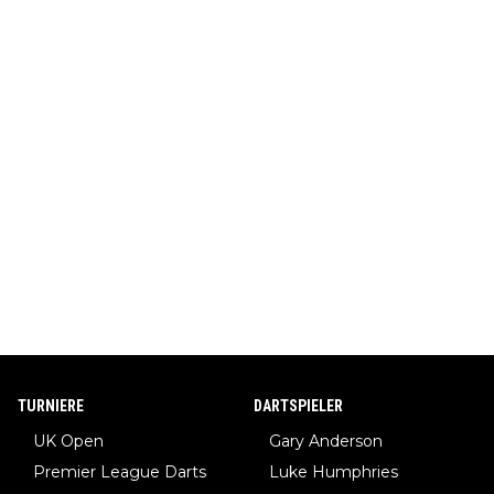
TURNIERE
DARTSPIELER
UK Open
Gary Anderson
Premier League Darts
Luke Humphries