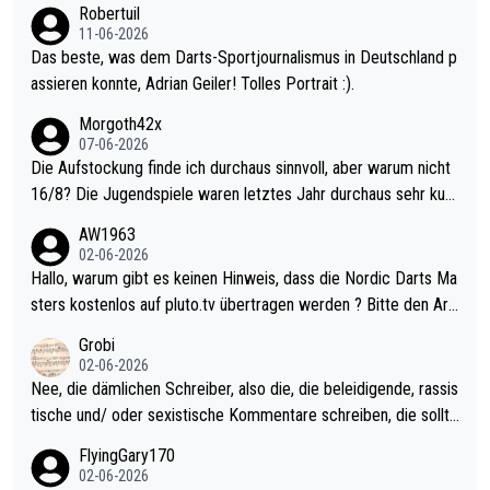
Robertuil
11-06-2026
Das beste, was dem Darts-Sportjournalismus in Deutschland p
assieren konnte, Adrian Geiler! Tolles Portrait :).
Morgoth42x
07-06-2026
Die Aufstockung finde ich durchaus sinnvoll, aber warum nicht
16/8? Die Jugendspiele waren letztes Jahr durchaus sehr kurz
weilig und besser anzuschauen, als manch Erwachsenenspiel.
AW1963
Allerdings ist Mitchell Lawrie als Nummer 1 der Welt eh qualifi
02-06-2026
ziert. Somit ändert die automatische Qualifikation des Weltmei
Hallo, warum gibt es keinen Hinweis, dass die Nordic Darts Ma
sters erstmal nichts. Ich denke sie wollen damit für nächstes J
sters kostenlos auf pluto.tv übertragen werden ? Bitte den Arti
ahr vorsorgen, denn da ist er alt genug für die PDC und wird w
kel aktualisieren, danke!
Grobi
ohl wenig WDF Turniere spielen. Dies war bei Archie Self letzt
02-06-2026
es Jahr der Fall. Er musste als amtierender Weltmeister durch
Nee, die dämlichen Schreiber, also die, die beleidigende, rassis
den Qualifier und ich glaube kaum, dass Mitchel sich das (in Ve
tische und/ oder sexistische Kommentare schreiben, die sollte
gas) antun würde, wenn er doch eigentlich die PDC-WM als Zi
n das einfach mal bleiben lassen. Sollten besser mal ihr eigene
FlyingGary170
el hat.
s Leben in den Griff kriegen. Nur eins wundert mich: Luke Little
02-06-2026