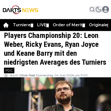
Turniere
LIVE
Order of Merit
Originale
▼
▼
▼
▼
Players Championship 20: Leon
Weber, Ricky Evans, Ryan Joyce
und Keane Barry mit den
niedrigsten Averages des Turniers
PDC
durch
Oliver Ried
Donnerstag, 04 Juni 2026 um 11:00