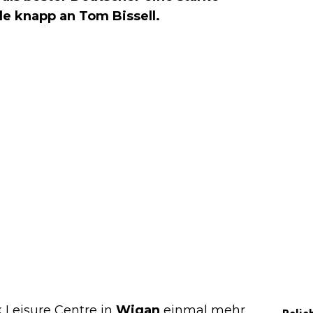
ale knapp an Tom Bissell.
k Leisure Centre in
Wigan
einmal mehr