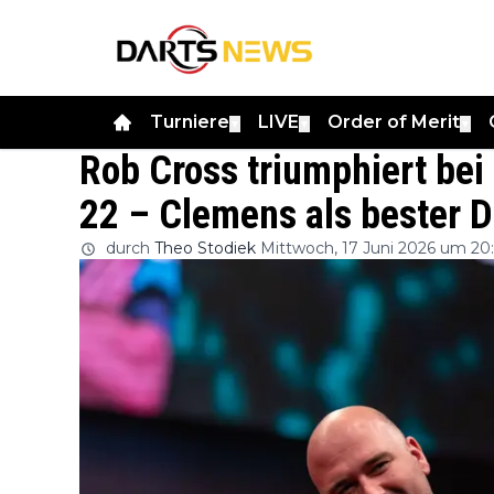
Turniere
LIVE
Order of Merit
▼
▼
▼
Rob Cross triumphiert be
22 – Clemens als bester D
durch
Theo Stodiek
Mittwoch, 17 Juni 2026 um 20