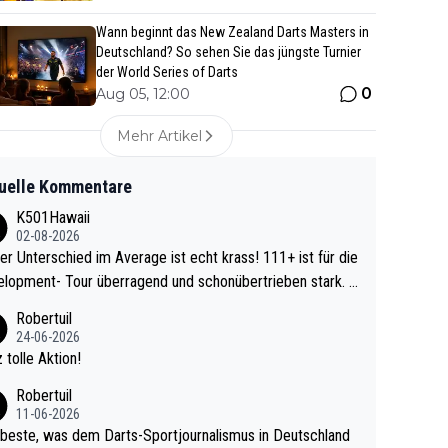
Wann beginnt das New Zealand Darts Masters in
Deutschland? So sehen Sie das jüngste Turnier
der World Series of Darts
0
Aug 05, 12:00
Mehr Artikel
uelle Kommentare
K501Hawaii
02-08-2026
r Unterschied im Average ist echt krass! 111+ ist für die
lopment- Tour überragend und schonübertrieben stark. U
 Ave dagegen eigentlich schon zu schwach - gerad
Robertuil
st recht. Da gewinnst keinen Blumentopf - ist ja n
24-06-2026
kalspiel eines Kreisligisten vs einem Bu
 tolle Aktion!
ligisten.
Robertuil
11-06-2026
beste, was dem Darts-Sportjournalismus in Deutschland