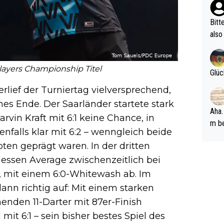
ehle
Bitt
also
ung,
werd
 Players Championship Titel
aube
Glüc
sych
lief der Turniertag vielversprechend,
d di
hes Ende. Der Saarländer startete stark
e ma
Aha.
arvin Kraft mit 6:1 keine Chance, in
n…
m be
falls klar mit 6:2 – wenngleich beide
ft s
n geprägt waren. In der dritten
Männ
dessen Average zwischenzeitlich bei
rper
Spiele
 mit einem 6:0-Whitewash ab. Im
esch
ann richtig auf: Mit einem starken
ar m
nden 11-Darter mit 87er-Finish
t 6:1 – sein bisher bestes Spiel des