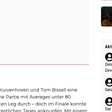
Akt
Diese
Deve
nter 60 im
e mal 40+ er
och krasser wie ein Po
k Kuivenhoven und Tom Bissell eine
Ganz
ndes
he Partie mit Averages unter 80
ten Leg durch – doch im Finale konnte
Das 
s restlichen Tages anknüpfen. Mit einem