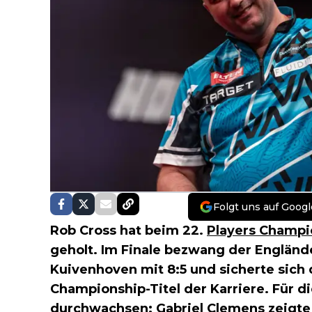
Folgt uns auf Googl
Rob Cross hat beim 22.
Players Champi
geholt. Im Finale bezwang der Engländ
Kuivenhoven mit 8:5 und sicherte sich 
Championship-Titel der Karriere. Für d
durchwachsen: Gabriel Clemens zeigte 