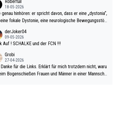
Robertuil
r!
18-05-2026
e genau hinhören: er spricht davon, dass er eine „dystonia“,
 eine fokale Dystonie, eine neurologische Bewegungsstör
 bei der unkontrolliert Bewegungen und Krämpfe erzeugt
derJoker04
en, im Arm hat. Und, dass Medikamente ihm helfen! Ich gl
09-05-2026
 immer noch, dass sehr viele der Dartits-Fälle fälschlich p
k Auf ! SCHALKE und der FCN !!!
ologisiert werden und eigentlich fokale Dystonien sind. Un
Grobi
ese könnten teils wirksam behandelt werden! Dafür müsst
27-04-2026
n nur zum Neurologen und nicht zum Mentaltrainer gehe
 Danke für die Links. Erklärt für mich trotzdem nicht, waru
im Bogenschießen Frauen und Männer in einer Mannscha
pielen. Und beim Dressurreiten sind ebenfalls Frauen und
er in einer Mannschaft und das, obwohl hier auch eine Kö
lichkeit vorausgesetzt ist. Gilt sogar bei den olympischen
n! Der Podcast "Tops Tops Tops" (Folgen 70 und 72) b
äftigt sich ausführlich, sachlich und absolut nachvollziehb
it dem Thema.