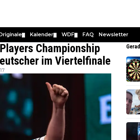
Originale
Kalender
WDF
FAQ
Newsletter
▼
▼
▼
i Players Championship
Gerad
eutscher im Viertelfinale
:17