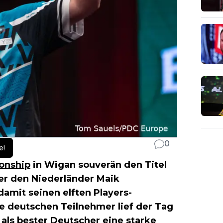
0
e!
onship
in Wigan souverän den Titel
er den Niederländer Maik
damit seinen elften Players-
ie deutschen Teilnehmer lief der Tag
als bester Deutscher eine starke