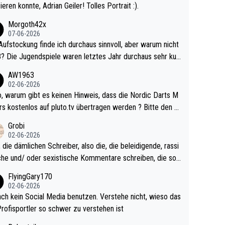
ieren konnte, Adrian Geiler! Tolles Portrait :).
Morgoth42x
07-06-2026
Aufstockung finde ich durchaus sinnvoll, aber warum nicht
r durchaus sehr kur
lig und besser anzuschauen, als manch Erwachsenenspie
AW1963
02-06-2026
ert. Somit ändert die automatische Qualifikation des Weltm
e Nordic Darts M
mal nichts. Ich denke sie wollen damit für nächste
rs kostenlos auf pluto.tv übertragen werden ? Bitte den A
hr vorsorgen, denn da ist er alt genug für die PDC und wir
el aktualisieren, danke!
Grobi
hl wenig WDF Turniere spielen. Dies war bei Archie Self l
02-06-2026
es Jahr der Fall. Er musste als amtierender Weltmeister d
 die dämlichen Schreiber, also die, die beleidigende, rassi
 den Qualifier und ich glaube kaum, dass Mitchel sich das
che und/ oder sexistische Kommentare schreiben, die soll
Vegas) antun würde, wenn er doch eigentlich die PDC-WM
das einfach mal bleiben lassen. Sollten besser mal ihr eige
FlyingGary170
iel hat.
Leben in den Griff kriegen. Nur eins wundert mich: Luke Li
02-06-2026
r war doch neulich erst derjenige, der über Social Media G
ach kein Social Media benutzen. Verstehe nicht, wieso das
rovoziert hat. Und Littlers Mutter schießt öfters mal gege
Profisportler so schwer zu verstehen ist
cardo Pietreczko auf Social Media. Hmmmm. Finde den F