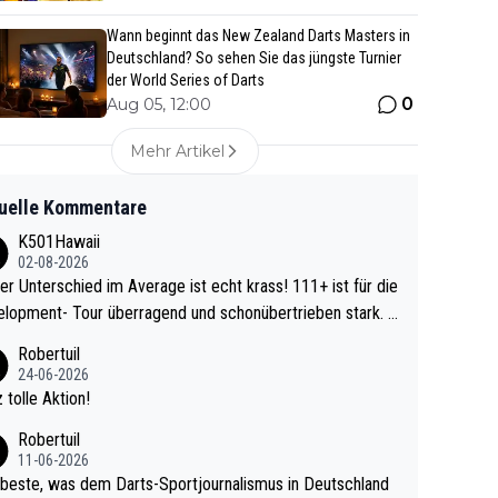
Wann beginnt das New Zealand Darts Masters in
Deutschland? So sehen Sie das jüngste Turnier
der World Series of Darts
0
Aug 05, 12:00
Mehr Artikel
uelle Kommentare
K501Hawaii
02-08-2026
r Unterschied im Average ist echt krass! 111+ ist für die
lopment- Tour überragend und schonübertrieben stark. U
 Ave dagegen eigentlich schon zu schwach - gerad
Robertuil
st recht. Da gewinnst keinen Blumentopf - ist ja n
24-06-2026
kalspiel eines Kreisligisten vs einem Bu
 tolle Aktion!
ligisten.
Robertuil
11-06-2026
beste, was dem Darts-Sportjournalismus in Deutschland