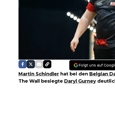
Folgt uns auf Googl
Martin Schindler
hat bei den
Belgian D
The Wall besiegte
Daryl Gurney
deutlic