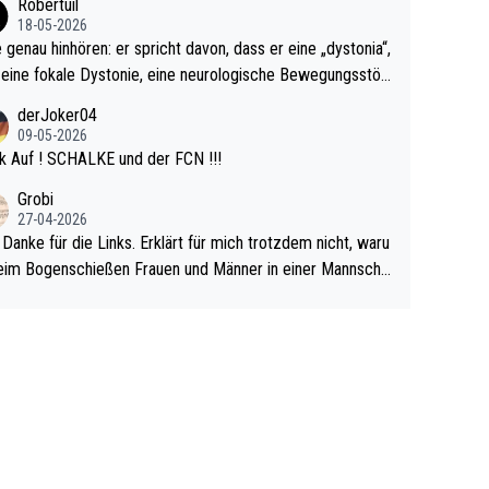
Robertuil
r!
18-05-2026
e genau hinhören: er spricht davon, dass er eine „dystonia“,
 eine fokale Dystonie, eine neurologische Bewegungsstör
 bei der unkontrolliert Bewegungen und Krämpfe erzeugt
derJoker04
en, im Arm hat. Und, dass Medikamente ihm helfen! Ich gl
09-05-2026
 immer noch, dass sehr viele der Dartits-Fälle fälschlich p
k Auf ! SCHALKE und der FCN !!!
ologisiert werden und eigentlich fokale Dystonien sind. Un
Grobi
ese könnten teils wirksam behandelt werden! Dafür müsst
27-04-2026
n nur zum Neurologen und nicht zum Mentaltrainer gehe
 Danke für die Links. Erklärt für mich trotzdem nicht, waru
im Bogenschießen Frauen und Männer in einer Mannscha
pielen. Und beim Dressurreiten sind ebenfalls Frauen und
er in einer Mannschaft und das, obwohl hier auch eine Kö
lichkeit vorausgesetzt ist. Gilt sogar bei den olympischen
n! Der Podcast "Tops Tops Tops" (Folgen 70 und 72) b
äftigt sich ausführlich, sachlich und absolut nachvollziehb
it dem Thema.