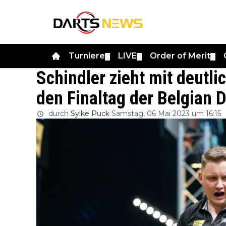
Turniere
LIVE
Order of Merit
▼
▼
▼
Schindler zieht mit deutl
den Finaltag der Belgian 
durch
Sylke Puck
Samstag, 06 Mai 2023 um 16:15