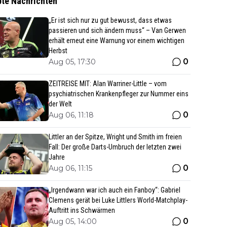
bte Nachrichten
„Er ist sich nur zu gut bewusst, dass etwas
passieren und sich ändern muss“ – Van Gerwen
erhält erneut eine Warnung vor einem wichtigen
Herbst
0
Aug 05, 17:30
ZEITREISE MIT: Alan Warriner-Little – vom
psychiatrischen Krankenpfleger zur Nummer eins
der Welt
0
Aug 06, 11:18
Littler an der Spitze, Wright und Smith im freien
Fall: Der große Darts-Umbruch der letzten zwei
Jahre
0
Aug 06, 11:15
„Irgendwann war ich auch ein Fanboy“: Gabriel
Clemens gerät bei Luke Littlers World-Matchplay-
Auftritt ins Schwärmen
0
Aug 05, 14:00