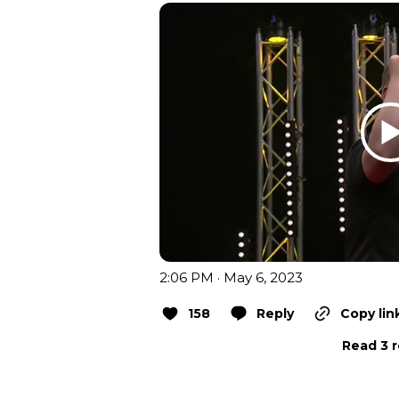
2:06 PM · May 6, 2023
158
Reply
Copy lin
Read 3 r