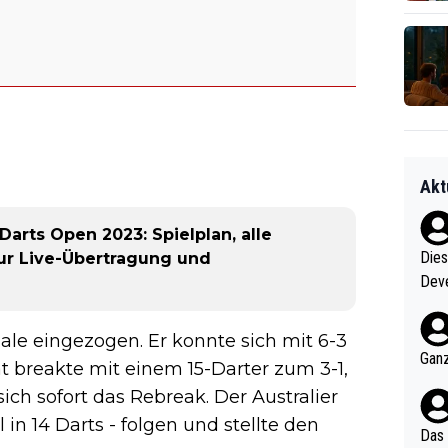
Akt
arts Open 2023: Spielplan, alle
Diese
ur Live-Übertragung und
Deve
nter 60 im
e mal 40+ er
inale eingezogen. Er konnte sich mit 6-3
och krasser wie ein Po
Ganz
 breakte mit einem 15-Darter zum 3-1,
ndes
ich sofort das Rebreak. Der Australier
 in 14 Darts - folgen und stellte den
Das 