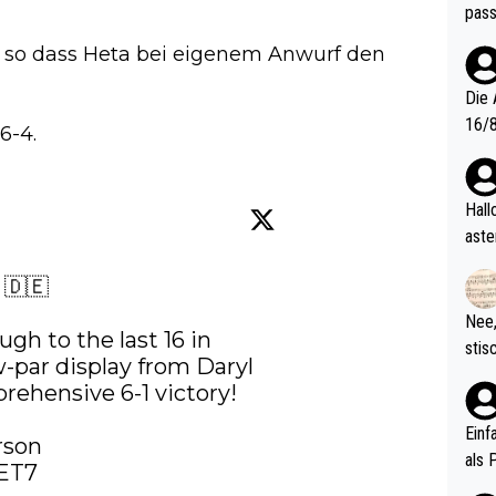
pass
s, so dass Heta bei eigenem Anwurf den
Die 
16/8? Die Jugendspiele waren letztes Jah
6-4.
zwei
l. Allerdings ist Mitchell Lawrie als Nummer 1 der Welt eh quali
fizi
Hallo, warum gibt es keinen Hinweis, dass di
eisters erst
aste
s Ja
rtik
🇪

d wo
etzt
Nee,
gh to the last 16 in 
urch
stis
par display from Daryl 
(in 
ten 
ehensive 6-1 victory!

als Z
nes 
ttle
Einf
son

vV p
als 
ET7
n Ri