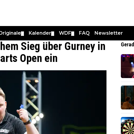
Originale
Kalender
WDF
FAQ
Newsletter
▼
▼
▼
ichem Sieg über Gurney in
Gerad
Darts Open ein