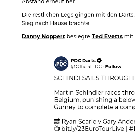
Abstand erneut her.
Die restlichen Legs gingen mit den Dart
Sieg nach Hause brachte.
Danny Noppert
besiegte
Ted Evetts
mit 
PDC Darts
@
OfficialPDC
·
Follow
SCHINDI SAILS THROUGH! 
Martin Schindler races throu
Belgium, punishing a below-
Gurney to complete a compr
🔜 Ryan Searle v Gary Ander
📺 
bit.ly/23EuroTourLive
 | 
#