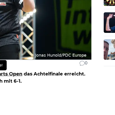
0
e!
arts Open
das Achtelfinale erreicht.
h mit 6-1.