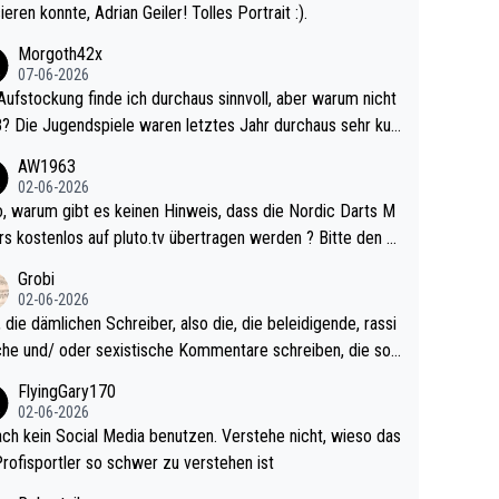
ieren konnte, Adrian Geiler! Tolles Portrait :).
Morgoth42x
07-06-2026
Aufstockung finde ich durchaus sinnvoll, aber warum nicht
r durchaus sehr kur
lig und besser anzuschauen, als manch Erwachsenenspie
AW1963
02-06-2026
ert. Somit ändert die automatische Qualifikation des Weltm
e Nordic Darts M
mal nichts. Ich denke sie wollen damit für nächste
rs kostenlos auf pluto.tv übertragen werden ? Bitte den A
hr vorsorgen, denn da ist er alt genug für die PDC und wir
el aktualisieren, danke!
Grobi
hl wenig WDF Turniere spielen. Dies war bei Archie Self l
02-06-2026
es Jahr der Fall. Er musste als amtierender Weltmeister d
 die dämlichen Schreiber, also die, die beleidigende, rassi
 den Qualifier und ich glaube kaum, dass Mitchel sich das
che und/ oder sexistische Kommentare schreiben, die soll
Vegas) antun würde, wenn er doch eigentlich die PDC-WM
das einfach mal bleiben lassen. Sollten besser mal ihr eige
FlyingGary170
iel hat.
Leben in den Griff kriegen. Nur eins wundert mich: Luke Li
02-06-2026
r war doch neulich erst derjenige, der über Social Media G
ach kein Social Media benutzen. Verstehe nicht, wieso das
rovoziert hat. Und Littlers Mutter schießt öfters mal gege
Profisportler so schwer zu verstehen ist
cardo Pietreczko auf Social Media. Hmmmm. Finde den F