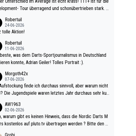
r Unterschied im Average ist echt krass! 111+ ist für die
lopment- Tour überragend und schonübertrieben stark. U
 Ave dagegen eigentlich schon zu schwach - gerad
Robertuil
st recht. Da gewinnst keinen Blumentopf - ist ja n
24-06-2026
kalspiel eines Kreisligisten vs einem Bu
 tolle Aktion!
ligisten.
Robertuil
11-06-2026
beste, was dem Darts-Sportjournalismus in Deutschland
ieren konnte, Adrian Geiler! Tolles Portrait :).
Morgoth42x
07-06-2026
Aufstockung finde ich durchaus sinnvoll, aber warum nicht
r durchaus sehr kur
lig und besser anzuschauen, als manch Erwachsenenspie
AW1963
02-06-2026
ert. Somit ändert die automatische Qualifikation des Weltm
e Nordic Darts M
mal nichts. Ich denke sie wollen damit für nächste
rs kostenlos auf pluto.tv übertragen werden ? Bitte den A
hr vorsorgen, denn da ist er alt genug für die PDC und wir
el aktualisieren, danke!
Grobi