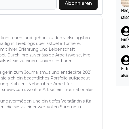
d wo
Abonnieren
etzt
Nee,
urch
stis
(in 
ten 
als Z
nes 
aktionsteams und gehört zu den vielseitigsten
ttle
Einf
äßig in Liveblogs über aktuelle Turniere,
vV p
als 
 mit ihrer Erfahrung und Leidenschaft
n Ri
ei. Durch ihre zuverlässige Arbeitsweise, ihre
ehle
ails ist sie zu einem unverzichtbaren
Bitt
steigerin zum Journalismus und entdeckte 2021
also
sie sich ein beachtliches Portfolio aufgebaut
ung,
ung etabliert. Neben ihrer Arbeit für
werd
tsnews.com, wo ihre Artikel ein internationales
aube
ühlungsvermögen und ein tiefes Verständnis für
sych
n, die sie zu einer wertvollen Stimme im
d di
e ma
n…