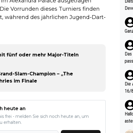
 im Alexandra Palace ausgetragen
Diese
Deve
. Die Vorrunden dieses Turniers finden
nter 60 im
tt, während des jährlichen Jugend-Dart-
e mal 40+ er
och krasser wie ein Po
Ganz
ndes
Das 
mit fünf oder mehr Major-Titeln
pass
 Grand-Slam-Champion – „The
ries im Finale
Die 
16/8? Die Jugendspiele waren letztes Jah
zwei
l. Allerdings ist Mitchell Lawrie als Nummer 1 der Welt eh quali
h heute an
fizi
Hallo, warum gibt es keinen Hinweis, dass di
nis frei - melden Sie sich noch heute an, um
eisters erst
aste
u erhalten.
s Ja
rtik