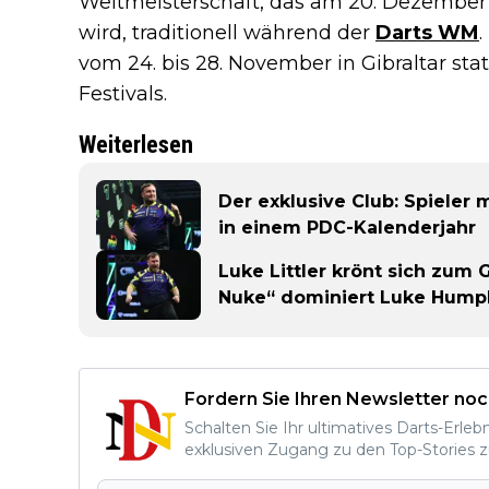
Weltmeisterschaft, das am 20. Dezember
wird, traditionell während der
Darts WM
vom 24. bis 28. November in Gibraltar sta
Festivals.
Weiterlesen
Der exklusive Club: Spieler 
in einem PDC-Kalenderjahr
Luke Littler krönt sich zum
Nuke“ dominiert Luke Humph
Fordern Sie Ihren Newsletter noc
Schalten Sie Ihr ultimatives Darts-Erleb
exklusiven Zugang zu den Top-Stories z