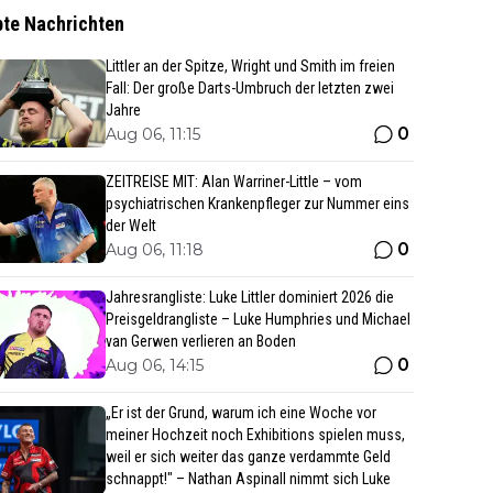
bte Nachrichten
Littler an der Spitze, Wright und Smith im freien
Fall: Der große Darts-Umbruch der letzten zwei
Jahre
0
Aug 06, 11:15
ZEITREISE MIT: Alan Warriner-Little – vom
psychiatrischen Krankenpfleger zur Nummer eins
der Welt
0
Aug 06, 11:18
Jahresrangliste: Luke Littler dominiert 2026 die
Preisgeldrangliste – Luke Humphries und Michael
van Gerwen verlieren an Boden
0
Aug 06, 14:15
„Er ist der Grund, warum ich eine Woche vor
meiner Hochzeit noch Exhibitions spielen muss,
weil er sich weiter das ganze verdammte Geld
schnappt!" – Nathan Aspinall nimmt sich Luke