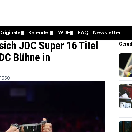
Originale
Kalender
WDF
FAQ
Newsletter
▼
▼
▼
sich JDC Super 16 Titel
Gerad
PDC Bühne in
15:30