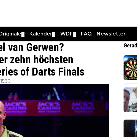
Originale
Kalender
WDF
FAQ
Newsletter
▼
▼
▼
ael van Gerwen?
Gerad
der zehn höchsten
ries of Darts Finals
15:30