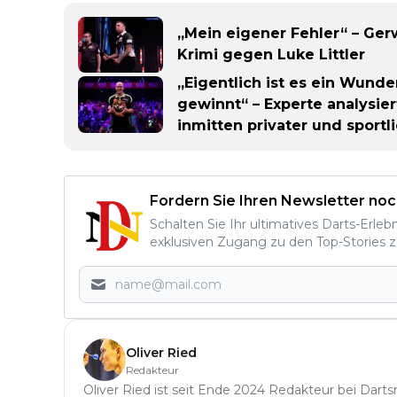
„Mein eigener Fehler“ – Ger
Krimi gegen Luke Littler
„Eigentlich ist es ein Wunde
gewinnt“ – Experte analysie
inmitten privater und sportl
Fordern Sie Ihren Newsletter noc
Schalten Sie Ihr ultimatives Darts-Erleb
exklusiven Zugang zu den Top-Stories z
Oliver Ried
Redakteur
Oliver Ried ist seit Ende 2024 Redakteur bei Darts