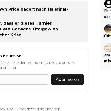
ehle
wyn Price hadert nach Halbfinal-
Bitt
also
ung,
r, dass er dieses Turnier
werd
rt van Gerwens Titelgewinn
aube
icher Krise
Glüc
sych
d di
e ma
Aha.
h heute an
n…
m be
nis frei - melden Sie sich noch heute an, um
ft s
u erhalten.
Männ
rper
Abonnieren
Spiele
esch
ar m
news.de. Er berichtet dort über den