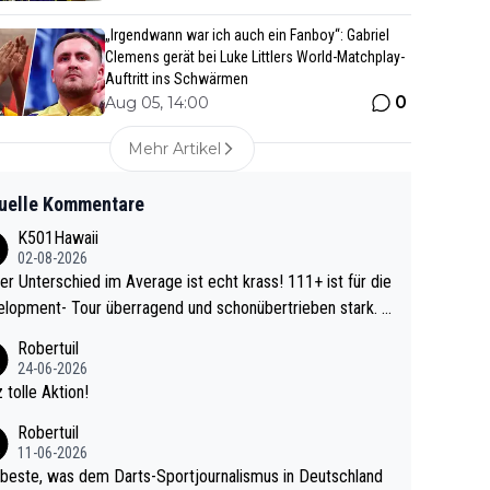
„Irgendwann war ich auch ein Fanboy“: Gabriel
Clemens gerät bei Luke Littlers World-Matchplay-
Auftritt ins Schwärmen
0
Aug 05, 14:00
Mehr Artikel
uelle Kommentare
K501Hawaii
02-08-2026
r Unterschied im Average ist echt krass! 111+ ist für die
lopment- Tour überragend und schonübertrieben stark. U
 Ave dagegen eigentlich schon zu schwach - gerad
Robertuil
st recht. Da gewinnst keinen Blumentopf - ist ja n
24-06-2026
kalspiel eines Kreisligisten vs einem Bu
 tolle Aktion!
ligisten.
Robertuil
11-06-2026
beste, was dem Darts-Sportjournalismus in Deutschland