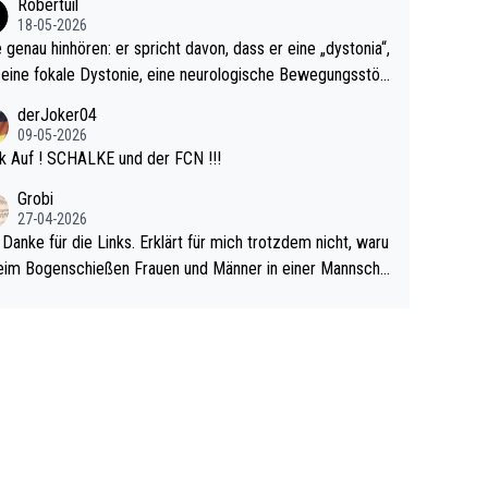
Robertuil
r!
18-05-2026
e genau hinhören: er spricht davon, dass er eine „dystonia“,
 eine fokale Dystonie, eine neurologische Bewegungsstör
 bei der unkontrolliert Bewegungen und Krämpfe erzeugt
derJoker04
en, im Arm hat. Und, dass Medikamente ihm helfen! Ich gl
09-05-2026
 immer noch, dass sehr viele der Dartits-Fälle fälschlich p
k Auf ! SCHALKE und der FCN !!!
ologisiert werden und eigentlich fokale Dystonien sind. Un
Grobi
ese könnten teils wirksam behandelt werden! Dafür müsst
27-04-2026
n nur zum Neurologen und nicht zum Mentaltrainer gehe
 Danke für die Links. Erklärt für mich trotzdem nicht, waru
im Bogenschießen Frauen und Männer in einer Mannscha
pielen. Und beim Dressurreiten sind ebenfalls Frauen und
er in einer Mannschaft und das, obwohl hier auch eine Kö
lichkeit vorausgesetzt ist. Gilt sogar bei den olympischen
n! Der Podcast "Tops Tops Tops" (Folgen 70 und 72) b
äftigt sich ausführlich, sachlich und absolut nachvollziehb
it dem Thema.