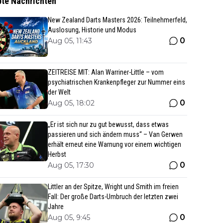
bte Nachrichten
New Zealand Darts Masters 2026: Teilnehmerfeld,
Auslosung, Historie und Modus
0
Aug 05, 11:43
ZEITREISE MIT: Alan Warriner-Little – vom
psychiatrischen Krankenpfleger zur Nummer eins
der Welt
0
Aug 05, 18:02
„Er ist sich nur zu gut bewusst, dass etwas
passieren und sich ändern muss“ – Van Gerwen
erhält erneut eine Warnung vor einem wichtigen
Herbst
0
Aug 05, 17:30
Littler an der Spitze, Wright und Smith im freien
Fall: Der große Darts-Umbruch der letzten zwei
Jahre
0
Aug 05, 9:45