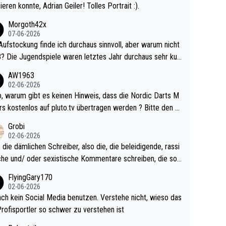
ieren konnte, Adrian Geiler! Tolles Portrait :).
Morgoth42x
07-06-2026
Aufstockung finde ich durchaus sinnvoll, aber warum nicht
r durchaus sehr kur
lig und besser anzuschauen, als manch Erwachsenenspie
AW1963
02-06-2026
ert. Somit ändert die automatische Qualifikation des Weltm
e Nordic Darts M
mal nichts. Ich denke sie wollen damit für nächste
rs kostenlos auf pluto.tv übertragen werden ? Bitte den A
hr vorsorgen, denn da ist er alt genug für die PDC und wir
el aktualisieren, danke!
Grobi
hl wenig WDF Turniere spielen. Dies war bei Archie Self l
02-06-2026
es Jahr der Fall. Er musste als amtierender Weltmeister d
 die dämlichen Schreiber, also die, die beleidigende, rassi
 den Qualifier und ich glaube kaum, dass Mitchel sich das
che und/ oder sexistische Kommentare schreiben, die soll
Vegas) antun würde, wenn er doch eigentlich die PDC-WM
das einfach mal bleiben lassen. Sollten besser mal ihr eige
FlyingGary170
iel hat.
Leben in den Griff kriegen. Nur eins wundert mich: Luke Li
02-06-2026
r war doch neulich erst derjenige, der über Social Media G
ach kein Social Media benutzen. Verstehe nicht, wieso das
rovoziert hat. Und Littlers Mutter schießt öfters mal gege
Profisportler so schwer zu verstehen ist
cardo Pietreczko auf Social Media. Hmmmm. Finde den F