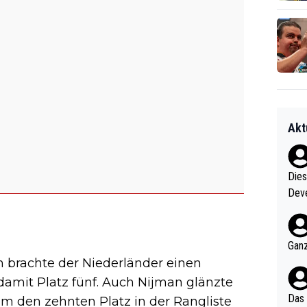
Akt
Diese
Deve
nter 60 im
e mal 40+ er
och krasser wie ein Po
Ganz
ndes
 brachte der Niederländer einen
damit Platz fünf. Auch Nijman glänzte
Das 
ihm den zehnten Platz in der Rangliste