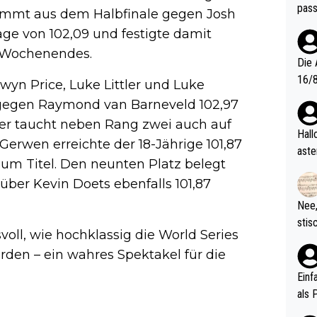
pass
stammt aus dem Halbfinale gegen Josh
rage von 102,09 und festigte damit
s Wochenendes.
Die 
16/8? Die Jugendspiele waren letztes Jah
wyn Price, Luke Littler und Luke
zwei
e gegen Raymond van Barneveld 102,97
l. Allerdings ist Mitchell Lawrie als Nummer 1 der Welt eh quali
tler taucht neben Rang zwei auch auf
fizi
Hallo, warum gibt es keinen Hinweis, dass di
Gerwen erreichte der 18-Jährige 101,87
eisters erst
aste
zum Titel. Den neunten Platz belegt
s Ja
rtik
d wo
über Kevin Doets ebenfalls 101,87
etzt
Nee,
urch
stis
(in 
oll, wie hochklassig die World Series
ten 
als Z
urden – ein wahres Spektakel für die
nes 
ttle
Einf
vV p
als 
n Ri