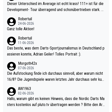
Dieser Unterschied im Average ist echt krass! 111+ ist für die
Development- Tour überragend und schonübertrieben stark. U
nter 60 im Ave dagegen eigentlich schon zu schwach - gerade
Robertuil
mal 40+ erst recht. Da gewinnst keinen Blumentopf - ist ja noc
24-06-2026
h krasser wie ein Pokalspiel eines Kreisligisten vs einem Bund
Ganz tolle Aktion!
esligisten.
Robertuil
11-06-2026
Das beste, was dem Darts-Sportjournalismus in Deutschland p
assieren konnte, Adrian Geiler! Tolles Portrait :).
Morgoth42x
07-06-2026
Die Aufstockung finde ich durchaus sinnvoll, aber warum nicht
16/8? Die Jugendspiele waren letztes Jahr durchaus sehr kurz
weilig und besser anzuschauen, als manch Erwachsenenspiel.
AW1963
Allerdings ist Mitchell Lawrie als Nummer 1 der Welt eh qualifi
02-06-2026
ziert. Somit ändert die automatische Qualifikation des Weltmei
Hallo, warum gibt es keinen Hinweis, dass die Nordic Darts Ma
sters erstmal nichts. Ich denke sie wollen damit für nächstes J
sters kostenlos auf pluto.tv übertragen werden ? Bitte den Arti
ahr vorsorgen, denn da ist er alt genug für die PDC und wird w
kel aktualisieren, danke!