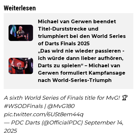
Weiterlesen
Michael van Gerwen beendet
Titel-Durststrecke und
triumphiert bei den World Series
of Darts Finals 2025
„Das wird nie wieder passieren -
ich würde dann lieber aufhören,
Darts zu spielen“ – Michael van
Gerwen formuliert Kampfansage
nach World-Series-Triumph
A sixth World Series of Finals title for MvG! 🏆
#WSODFinals
|
@MvG180
pic.twitter.com/6U5t8em44q
— PDC Darts (@OfficialPDC)
September 14,
2025