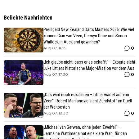
Beliebte Nachrichten
Preisgeld New Zealand Darts Masters 2026: Wie viel
können Gian van Veen, Gerwyn Price und Simon
Whitlock in Auckland gewinnen?
0
Aug 07, 16:15
„Ich glaube nicht, dass er es schafft“ – Experte sieht
Luke Littlers historische Major-Mission vor dem Aus
0
Aug 07, 17:30
„Das wird noch eskalieren – Littler wartet auf van
Veen“: Robert Marijanovic sieht Zündstoff im Duell
der Weltbesten
0
Aug 07, 18:30
„Michael van Gerwen, ohne jeden Zweifel“ –
Jermaine Wattimena hat eine klare Wahl für den