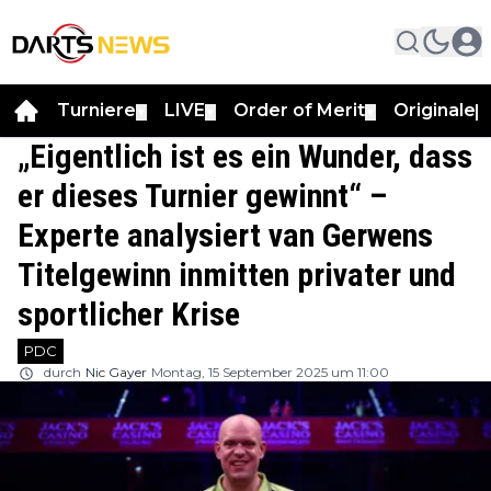
Turniere
LIVE
Order of Merit
Originale
▼
▼
▼
▼
„Eigentlich ist es ein Wunder, dass
er dieses Turnier gewinnt“ –
Experte analysiert van Gerwens
Titelgewinn inmitten privater und
sportlicher Krise
PDC
durch
Nic Gayer
Montag, 15 September 2025 um 11:00