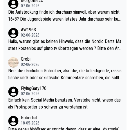
Morgoth42x
07-06-2026
Die Aufstockung finde ich durchaus sinnvoll, aber warum nicht
16/8? Die Jugendspiele waren letztes Jahr durchaus sehr kurz
weilig und besser anzuschauen, als manch Erwachsenenspiel.
AW1963
Allerdings ist Mitchell Lawrie als Nummer 1 der Welt eh qualifi
02-06-2026
ziert. Somit ändert die automatische Qualifikation des Weltmei
Hallo, warum gibt es keinen Hinweis, dass die Nordic Darts Ma
sters erstmal nichts. Ich denke sie wollen damit für nächstes J
sters kostenlos auf pluto.tv übertragen werden ? Bitte den Arti
ahr vorsorgen, denn da ist er alt genug für die PDC und wird w
kel aktualisieren, danke!
Grobi
ohl wenig WDF Turniere spielen. Dies war bei Archie Self letzt
02-06-2026
es Jahr der Fall. Er musste als amtierender Weltmeister durch
Nee, die dämlichen Schreiber, also die, die beleidigende, rassis
den Qualifier und ich glaube kaum, dass Mitchel sich das (in Ve
tische und/ oder sexistische Kommentare schreiben, die sollte
gas) antun würde, wenn er doch eigentlich die PDC-WM als Zi
n das einfach mal bleiben lassen. Sollten besser mal ihr eigene
FlyingGary170
el hat.
s Leben in den Griff kriegen. Nur eins wundert mich: Luke Little
02-06-2026
r war doch neulich erst derjenige, der über Social Media GvV p
Einfach kein Social Media benutzen. Verstehe nicht, wieso das
rovoziert hat. Und Littlers Mutter schießt öfters mal gegen Ric
als Profisportler so schwer zu verstehen ist
ardo Pietreczko auf Social Media. Hmmmm. Finde den Fehler!
Robertuil
18-05-2026
Bitte genau hinhören: er spricht davon, dass er eine „dystonia“,