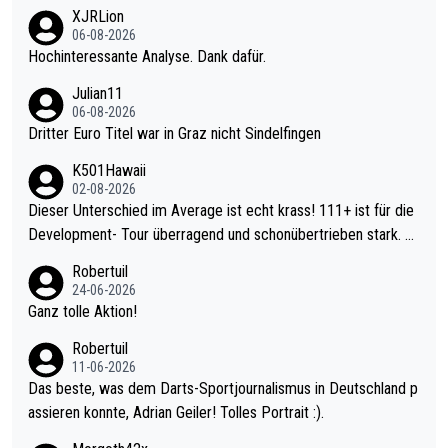
XJRLion
06-08-2026
Hochinteressante Analyse. Dank dafür.
Julian11
06-08-2026
Dritter Euro Titel war in Graz nicht Sindelfingen
K501Hawaii
02-08-2026
Dieser Unterschied im Average ist echt krass! 111+ ist für die
Development- Tour überragend und schonübertrieben stark. U
nter 60 im Ave dagegen eigentlich schon zu schwach - gerade
Robertuil
mal 40+ erst recht. Da gewinnst keinen Blumentopf - ist ja noc
24-06-2026
h krasser wie ein Pokalspiel eines Kreisligisten vs einem Bund
Ganz tolle Aktion!
esligisten.
Robertuil
11-06-2026
Das beste, was dem Darts-Sportjournalismus in Deutschland p
assieren konnte, Adrian Geiler! Tolles Portrait :).