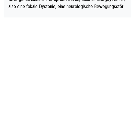
also eine fokale Dystonie, eine neurologische Bewegungsstöru
ng, bei der unkontrolliert Bewegungen und Krämpfe erzeugt w
erden, im Arm hat. Und, dass Medikamente ihm helfen! Ich glau
be immer noch, dass sehr viele der Dartits-Fälle fälschlich psy
chologisiert werden und eigentlich fokale Dystonien sind. Und
diese könnten teils wirksam behandelt werden! Dafür müsste
man nur zum Neurologen und nicht zum Mentaltrainer gehen…