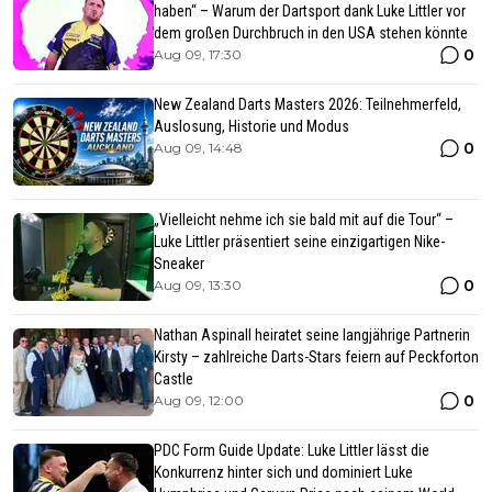
haben“ – Warum der Dartsport dank Luke Littler vor
dem großen Durchbruch in den USA stehen könnte
0
Aug 09, 17:30
New Zealand Darts Masters 2026: Teilnehmerfeld,
Auslosung, Historie und Modus
0
Aug 09, 14:48
„Vielleicht nehme ich sie bald mit auf die Tour“ –
Luke Littler präsentiert seine einzigartigen Nike-
Sneaker
0
Aug 09, 13:30
Nathan Aspinall heiratet seine langjährige Partnerin
Kirsty – zahlreiche Darts-Stars feiern auf Peckforton
Castle
0
Aug 09, 12:00
PDC Form Guide Update: Luke Littler lässt die
Konkurrenz hinter sich und dominiert Luke