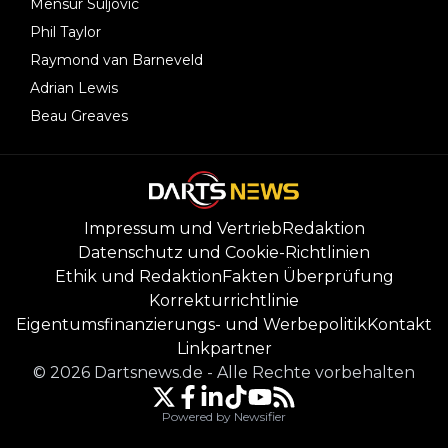
Mensur Suljovic
Phil Taylor
Raymond van Barneveld
Adrian Lewis
Beau Greaves
Impressum und Vertrieb
Redaktion
Datenschutz und Cookie-Richtlinien
Ethik und Redaktion
Fakten Überprüfung
Korrekturrichtlinie
Eigentumsfinanzierungs- und Werbepolitik
Kontakt
Linkpartner
©
2026
Dartsnews.de
-
Alle Rechte vorbehalten
Powered by Newsifier