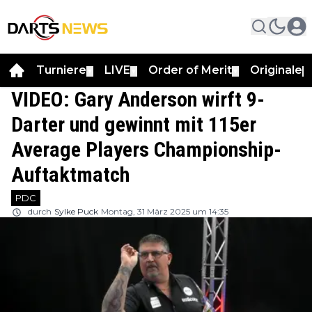
Turniere
LIVE
Order of Merit
Originale
▼
▼
▼
▼
VIDEO: Gary Anderson wirft 9-
Darter und gewinnt mit 115er
Average Players Championship-
Auftaktmatch
PDC
durch
Sylke Puck
Montag, 31 März 2025 um 14:35